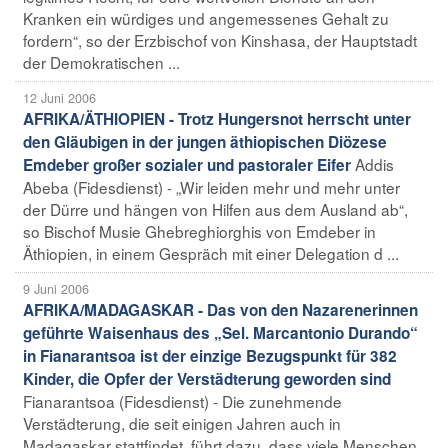
Kranken ein würdiges und angemessenes Gehalt zu
fordern“, so der Erzbischof von Kinshasa, der Hauptstadt
der Demokratischen ...
12 Juni 2006
AFRIKA/ÄTHIOPIEN - Trotz Hungersnot herrscht unter
den Gläubigen in der jungen äthiopischen Diözese
Addis
Emdeber großer sozialer und pastoraler Eifer
Abeba (Fidesdienst) - „Wir leiden mehr und mehr unter
der Dürre und hängen von Hilfen aus dem Ausland ab“,
so Bischof Musie Ghebreghiorghis von Emdeber in
Äthiopien, in einem Gespräch mit einer Delegation d ...
9 Juni 2006
AFRIKA/MADAGASKAR - Das von den Nazarenerinnen
geführte Waisenhaus des „Sel. Marcantonio Durando“
in Fianarantsoa ist der einzige Bezugspunkt für 382
Kinder, die Opfer der Verstädterung geworden sind
Fianarantsoa (Fidesdienst) - Die zunehmende
Verstädterung, die seit einigen Jahren auch in
Madagaskar stattfindet, führt dazu, dass viele Menschen,