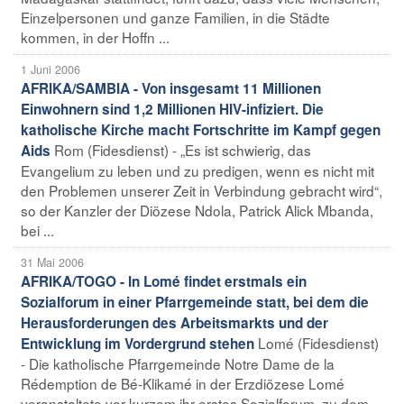
Einzelpersonen und ganze Familien, in die Städte
kommen, in der Hoffn ...
1 Juni 2006
AFRIKA/SAMBIA - Von insgesamt 11 Millionen
Einwohnern sind 1,2 Millionen HIV-infiziert. Die
katholische Kirche macht Fortschritte im Kampf gegen
Rom (Fidesdienst) - „Es ist schwierig, das
Aids
Evangelium zu leben und zu predigen, wenn es nicht mit
den Problemen unserer Zeit in Verbindung gebracht wird“,
so der Kanzler der Diözese Ndola, Patrick Alick Mbanda,
bei ...
31 Mai 2006
AFRIKA/TOGO - In Lomé findet erstmals ein
Sozialforum in einer Pfarrgemeinde statt, bei dem die
Herausforderungen des Arbeitsmarkts und der
Lomé (Fidesdienst)
Entwicklung im Vordergrund stehen
- Die katholische Pfarrgemeinde Notre Dame de la
Rédemption de Bé-Klikamé in der Erzdiözese Lomé
veranstaltete vor kurzem ihr erstes Sozialforum, zu dem