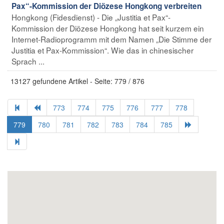
Pax“-Kommission der Diözese Hongkong verbreiten
Hongkong (Fidesdienst) - Die „Justitia et Pax“-
Kommission der Diözese Hongkong hat seit kurzem ein
Internet-Radioprogramm mit dem Namen „Die Stimme der
Justitia et Pax-Kommission“. Wie das in chinesischer
Sprach ...
13127 gefundene Artikel - Seite: 779 / 876
773
774
775
776
777
778
779
780
781
782
783
784
785