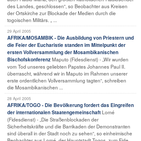
des Landes, geschlossen“, so Beobachter aus Kreisen
der Ortskirche zur Blockade der Medien durch die
togoischen Militärs. „ ...
29 April 2005
AFRIKA/MOSAMBIK - Die Ausbildung von Priestern und
die Feier der Eucharistie standen im Mittelpunkt der
ersten Vollversammlung der Mosambikanischen
Maputo (Fidesdienst) - „Wir wurden
Bischofskonferenz
vom Tod unseres geliebten Papstes Johannes Paul II.
überrascht, während wir in Maputo im Rahmen unserer
erste ordentlichen Vollversammlung tagten“, schreiben
die Mosambikanischen ...
28 April 2005
AFRIKA/TOGO - Die Bevölkerung fordert das Eingreifen
Lomé
der internationalen Staatengemeinschaft
(Fidesdienst) - „Die Straßenblockaden der
Sicherheitskräfte und die Barrikaden der Demonstranten
sind überall in der Stadt noch zu sehen“, so einheimische
Beobachter aus Lomé, der Hauptstadt Togos, zum Fide ...