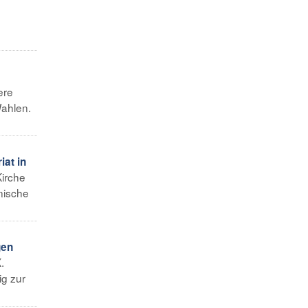
ere
Wahlen.
iat in
Kirche
lnische
gen
.
ig zur