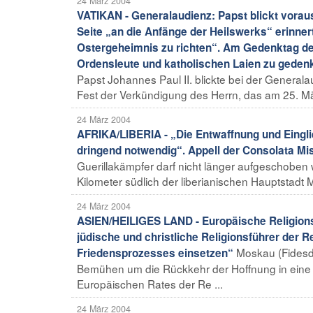
24 März 2004
VATIKAN - Generalaudienz: Papst blickt voraus
Seite „an die Anfänge der Heilswerks“ erinnert
Ostergeheimnis zu richten“. Am Gedenktag der 
Ordensleute und katholischen Laien zu gedenk
Papst Johannes Paul II. blickte bei der General
Fest der Verkündigung des Herrn, das am 25. März
24 März 2004
AFRIKA/LIBERIA - „Die Entwaffnung und Einglie
dringend notwendig“. Appell der Consolata M
Guerillakämpfer darf nicht länger aufgeschoben 
Kilometer südlich der liberianischen Hauptstadt M
24 März 2004
ASIEN/HEILIGES LAND - Europäische Religionsf
jüdische und christliche Religionsführer der R
Moskau (Fidesd
Friedensprozesses einsetzen“
Bemühen um die Rückkehr der Hoffnung in eine S
Europäischen Rates der Re ...
24 März 2004