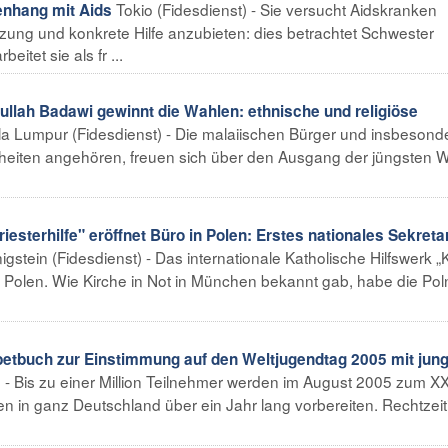
Tokio (Fidesdienst) - Sie versucht Aidskranken
enhang mit Aids
zung und konkrete Hilfe anzubieten: dies betrachtet Schwester
itet sie als fr ...
lah Badawi gewinnt die Wahlen: ethnische und religiöse
a Lumpur (Fidesdienst) - Die malaiischen Bürger und insbesond
erheiten angehören, freuen sich über den Ausgang der jüngsten 
erhilfe" eröffnet Büro in Polen: Erstes nationales Sekretar
igstein (Fidesdienst) - Das internationale Katholische Hilfswerk „
o in Polen. Wie Kirche in Not in München bekannt gab, habe die Po
buch zur Einstimmung auf den Weltjugendtag 2005 mit jun
) - Bis zu einer Million Teilnehmer werden im August 2005 zum XX
en in ganz Deutschland über ein Jahr lang vorbereiten. Rechtzeit