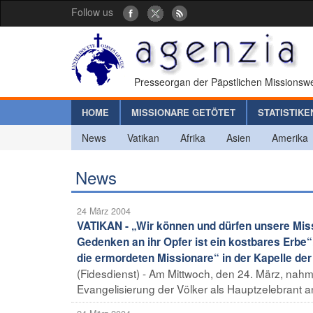
Follow us
Presseorgan der Päpstlichen Missionswe
HOME
MISSIONARE GETÖTET
STATISTIKE
News
Vatikan
Afrika
Asien
Amerika
News
24 März 2004
VATIKAN - „Wir können und dürfen unsere Miss
Gedenken an ihr Opfer ist ein kostbares Erbe
die ermordeten Missionare“ in der Kapelle der
(Fidesdienst) - Am Mittwoch, den 24. März, nahm
Evangelisierung der Völker als Hauptzelebrant a