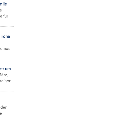
mile
se
e für
Kirche
Thomas
ste um
März,
 seinen
 der
ie