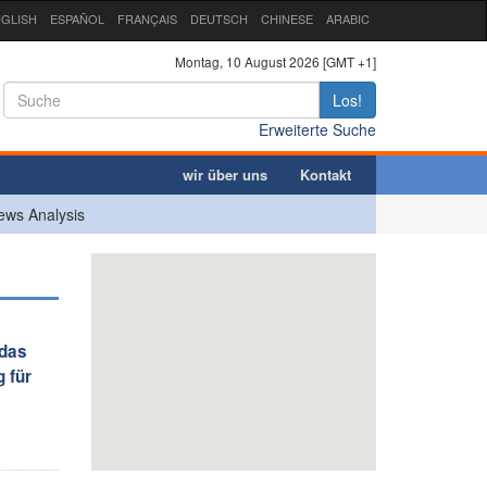
GLISH
ESPAÑOL
FRANÇAIS
DEUTSCH
CHINESE
ARABIC
Montag, 10 August 2026 [GMT +1]
Los!
Erweiterte Suche
wir über uns
Kontakt
ews Analysis
 das
 für