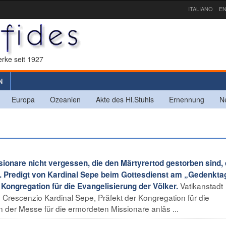
ITALIANO
EN
rke seit 1927
N
Europa
Ozeanien
Akte des Hl.Stuhls
Ernennung
N
ionare nicht vergessen, die den Märtyrertod gestorben sind,
“. Predigt von Kardinal Sepe beim Gottesdienst am „Gedenktag
Vatikanstadt
 Kongregation für die Evangelisierung der Völker.
 Crescenzio Kardinal Sepe, Präfekt der Kongregation für die
n der Messe für die ermordeten Missionare anläs ...