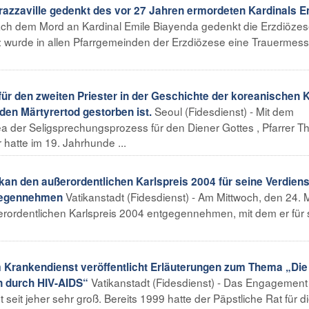
zzaville gedenkt des vor 27 Jahren ermordeten Kardinals E
 nach dem Mord an Kardinal Emile Biayenda gedenkt die Erzdiöze
z wurde in allen Pfarrgemeinden der Erzdiözese eine Trauermess
 den zweiten Priester in der Geschichte der koreanischen 
Seoul (Fidesdienst) - Mit dem
t den Märtyrertod gestorben ist.
ea der Seligsprechungsprozess für den Diener Gottes , Pfarrer 
 hatte im 19. Jahrhunde ...
ikan den außerordentlichen Karlspreis 2004 für seine Verdien
Vatikanstadt (Fidesdienst) - Am Mittwoch, den 24. 
tgegennehmen
ßerordentlichen Karlspreis 2004 entgegennehmen, mit dem er für
im Krankendienst veröffentlicht Erläuterungen zum Thema „Die
Vatikanstadt (Fidesdienst) - Das Engagement
n durch HIV-AIDS“
seit jeher sehr groß. Bereits 1999 hatte der Päpstliche Rat für d