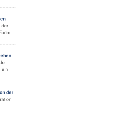
hen
n der
Farim
tehen
 de
 ein
on der
ration