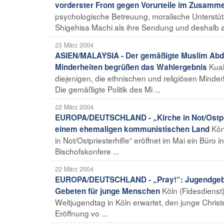
vorderster Front gegen Vorurteile im Zusamm
psychologische Betreuung, moralische Unterstüt
Shigehisa Machi als ihre Sendung und deshalb arbe
23 März 2004
ASIEN/MALAYSIA - Der gemäßigte Muslim Abdul
Kual
Minderheiten begrüßen das Wahlergebnis
diejenigen, die ethnischen und religiösen Mind
Die gemäßigte Politik des Mi ...
22 März 2004
EUROPA/DEUTSCHLAND - „Kirche in Not/Ostpriest
Kön
einem ehemaligen kommunistischen Land
in Not/Ostpriesterhifle“ eröffnet im Mai ein Bür
Bischofskonfere ...
22 März 2004
EUROPA/DEUTSCHLAND - „Pray!“: Jugendgebet
Köln (Fidesdienst
Gebeten für junge Menschen
Weltjugendtag in Köln erwartet, den junge Christ
Eröffnung vo ...