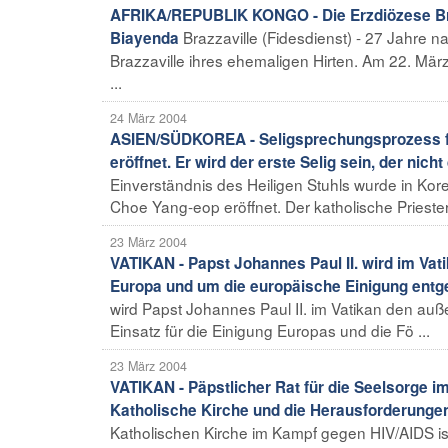
AFRIKA/REPUBLIK KONGO - Die Erzdiözese Bra
Brazzaville (Fidesdienst) - 27 Jahre
Biayenda
Brazzaville ihres ehemaligen Hirten. Am 22. Mär
...
24 März 2004
ASIEN/SÜDKOREA - Seligsprechungsprozess für
eröffnet. Er wird der erste Selig sein, der nich
Einverständnis des Heiligen Stuhls wurde in Kor
Choe Yang-eop eröffnet. Der katholische Priester
23 März 2004
VATIKAN - Papst Johannes Paul II. wird im Vat
Europa und um die europäische Einigung en
wird Papst Johannes Paul II. im Vatikan den au
Einsatz für die Einigung Europas und die Fö ...
23 März 2004
VATIKAN - Päpstlicher Rat für die Seelsorge 
Katholische Kirche und die Herausforderunge
Katholischen Kirche im Kampf gegen HIV/AIDS ist 