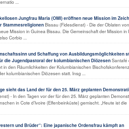
rnatio ...
llosen Jungfrau Maria (OMI) eröffnen neue Mission im Zeic
Bissau (Fidesdienst) - Die der Oblaten vo
er Stammesreligionen
neue Mission in Guinea Bissau. Die Gemeinschaft der Mission in 
lso Corbio ...
chaftssinn und Schaffung von Ausbildungsmöglichkeiten s
Santafé
 für die Jugendpastoral der kolumbianischen Diözesen
det in den Räumlichkeiten der Kolumbianischen Bischofskonferenz
der kolumbianischen Diözesen statt. Insg ...
e sieht das Land der für den 25. März geplanten Demonstrati
enst) - In den Tagen vor der für den 25. März geplanten Demonst
schen in Cote d’Ivoire (Elfenbeinküste) gemischt. „Heute ist die
stern und Brüder“: Eine japanische Ordensfrau kämpft an