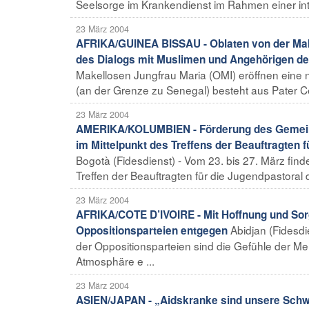
Seelsorge im Krankendienst im Rahmen einer inte
23 März 2004
AFRIKA/GUINEA BISSAU - Oblaten von der Make
des Dialogs mit Muslimen und Angehörigen d
Makellosen Jungfrau Maria (OMI) eröffnen eine 
(an der Grenze zu Senegal) besteht aus Pater Ce
23 März 2004
AMERIKA/KOLUMBIEN - Förderung des Gemeins
im Mittelpunkt des Treffens der Beauftragten
Bogotà (Fidesdienst) - Vom 23. bis 27. März fin
Treffen der Beauftragten für die Jugendpastoral 
23 März 2004
AFRIKA/COTE D’IVOIRE - Mit Hoffnung und Sorg
Abidjan (Fidesdi
Oppositionsparteien entgegen
der Oppositionsparteien sind die Gefühle der Men
Atmosphäre e ...
23 März 2004
ASIEN/JAPAN - „Aidskranke sind unsere Schwe