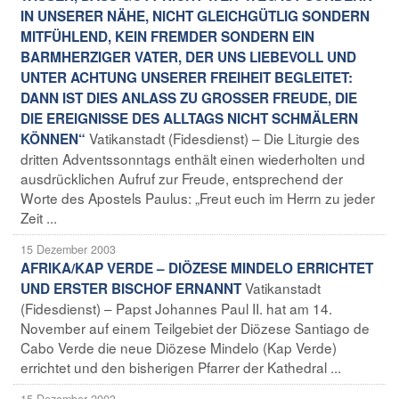
IN UNSERER NÄHE, NICHT GLEICHGÜTLIG SONDERN
MITFÜHLEND, KEIN FREMDER SONDERN EIN
BARMHERZIGER VATER, DER UNS LIEBEVOLL UND
UNTER ACHTUNG UNSERER FREIHEIT BEGLEITET:
DANN IST DIES ANLASS ZU GROSSER FREUDE, DIE
DIE EREIGNISSE DES ALLTAGS NICHT SCHMÄLERN
Vatikanstadt (Fidesdienst) – Die Liturgie des
KÖNNEN“
dritten Adventssonntags enthält einen wiederholten und
ausdrücklichen Aufruf zur Freude, entsprechend der
Worte des Apostels Paulus: „Freut euch im Herrn zu jeder
Zeit ...
15 Dezember 2003
AFRIKA/KAP VERDE – DIÖZESE MINDELO ERRICHTET
Vatikanstadt
UND ERSTER BISCHOF ERNANNT
(Fidesdienst) – Papst Johannes Paul II. hat am 14.
November auf einem Teilgebiet der Diözese Santiago de
Cabo Verde die neue Diözese Mindelo (Kap Verde)
errichtet und den bisherigen Pfarrer der Kathedral ...
15 Dezember 2003