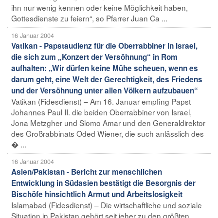
ihn nur wenig kennen oder keine Möglichkeit haben,
Gottesdienste zu feiern“, so Pfarrer Juan Ca ...
16 Januar 2004
Vatikan - Papstaudienz für die Oberrabbiner in Israel,
die sich zum „Konzert der Versöhnung“ in Rom
aufhalten: „Wir dürfen keine Mühe scheuen, wenn es
darum geht, eine Welt der Gerechtigkeit, des Friedens
und der Versöhnung unter allen Völkern aufzubauen“
Vatikan (Fidesdienst) – Am 16. Januar empfing Papst
Johannes Paul II. die beiden Oberrabbiner von Israel,
Jona Metzgher und Slomo Amar und den Generaldirektor
des Großrabbinats Oded Wiener, die such anlässlich des
� ...
16 Januar 2004
Asien/Pakistan - Bericht zur menschlichen
Entwicklung in Südasien bestätigt die Besorgnis der
Bischöfe hinsichtlich Armut und Arbeitslosigkeit
Islamabad (Fidesdienst) – Die wirtschaftliche und soziale
Situation in Pakistan gehört seit jeher zu den größten