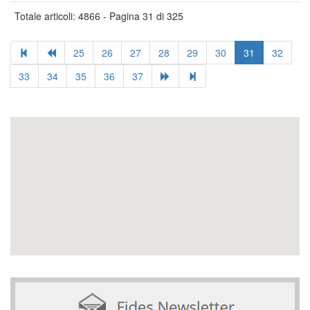
Totale articoli: 4866 - Pagina 31 di 325
25
26
27
28
29
30
31
32
33
34
35
36
37