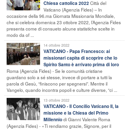
Città del
Chiesa cattolica 2022
Vaticano (Agenzia Fides) – In
occasione della 96.ma Giornata Missionaria Mondiale,
che si celebra domenica 23 ottobre 2022, l’Agenzia Fides
presenta come di consueto alcune statistiche scelte in
modo da of ...
14 ottobre 2022
VATICANO - Papa Francesco: ai
missionari capita di scoprire che lo
Spirito Santo è arrivato prima di loro
Roma (Agenzia Fides) - Se le comunità cristiane
guardano solo a sé stesse, invece di portare a tutti la
parola di Gesù, “finiscono per spegnersi”. Mentre il
Vangelo, quando incontra popoli e culture diverse, “ci ...
13 ottobre 2022
VATICANO - Il Concilio Vaticano II, la
missione e la Chiesa del Primo
di Gianni Valente Roma
Millennio
(Agenzia Fides) - «Ti rendiamo grazie, Signore, per il