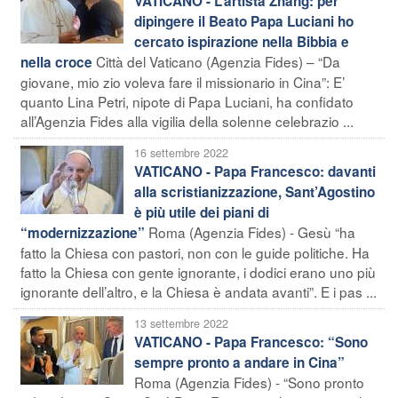
VATICANO - L’artista Zhang: per
dipingere il Beato Papa Luciani ho
cercato ispirazione nella Bibbia e
Città del Vaticano (Agenzia Fides) – “Da
nella croce
giovane, mio zio voleva fare il missionario in Cina”: E’
quanto Lina Petri, nipote di Papa Luciani, ha confidato
all’Agenzia Fides alla vigilia della solenne celebrazio ...
16 settembre 2022
VATICANO - Papa Francesco: davanti
alla scristianizzazione, Sant’Agostino
è più utile dei piani di
Roma (Agenzia Fides) - Gesù “ha
“modernizzazione”
fatto la Chiesa con pastori, non con le guide politiche. Ha
fatto la Chiesa con gente ignorante, i dodici erano uno più
ignorante dell’altro, e la Chiesa è andata avanti”. E i pas ...
13 settembre 2022
VATICANO - Papa Francesco: “Sono
sempre pronto a andare in Cina”
Roma (Agenzia Fides) - “Sono pronto