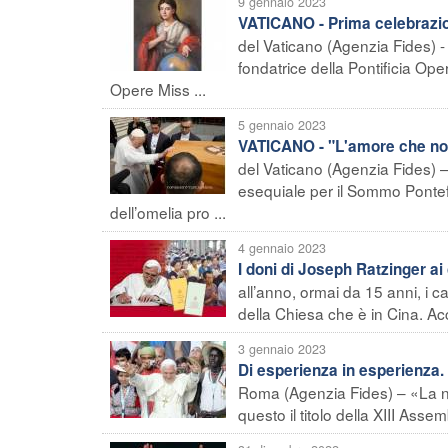
9 gennaio 2023
VATICANO - Prima celebrazion
del Vaticano (Agenzia Fides) - 
fondatrice della Pontificia Oper
Opere Miss ...
5 gennaio 2023
VATICANO - "L'amore che non
del Vaticano (Agenzia Fides) –
esequiale per il Sommo Pontefi
dell’omelia pro ...
4 gennaio 2023
I doni di Joseph Ratzinger ai 
all’anno, ormai da 15 anni, i catt
della Chiesa che è in Cina. Acc
3 gennaio 2023
Di esperienza in esperienza
Roma (Agenzia Fides) – «La nu
questo il titolo della XIII Ass