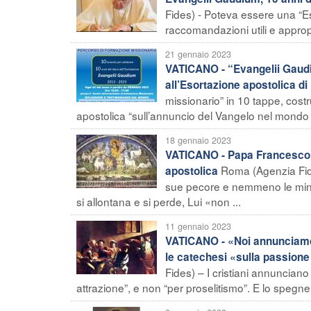
Fides) - Poteva essere una “Es
raccomandazioni utili e appropria
21 gennaio 2023
VATICANO - “Evangelii Gaudi
all’Esortazione apostolica d
missionario” in 10 tappe, cost
apostolica “sull’annuncio del Vangelo nel mondo 
18 gennaio 2023
VATICANO - Papa Francesco: l
Roma (Agenzia Fide
apostolica
sue pecore e nemmeno le min
si allontana e si perde, Lui «non ...
11 gennaio 2023
VATICANO - «Noi annunciamo 
le catechesi «sulla passione 
Fides) – I cristiani annuncian
attrazione”, e non “per proselitismo”. E lo spegner