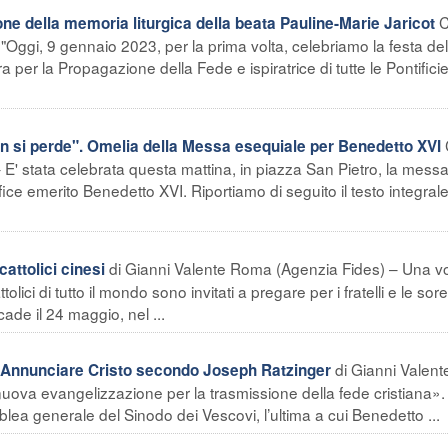
C
e della memoria liturgica della beata Pauline-Marie Jaricot
"Oggi, 9 gennaio 2023, per la prima volta, celebriamo la festa del
a per la Propagazione della Fede e ispiratrice di tutte le Pontifici
 si perde". Omelia della Messa esequiale per Benedetto XVI
 E' stata celebrata questa mattina, in piazza San Pietro, la mess
ce emerito Benedetto XVI. Riportiamo di seguito il testo integral
di Gianni Valente Roma (Agenzia Fides) – Una vo
cattolici cinesi
olici di tutto il mondo sono invitati a pregare per i fratelli e le sore
ade il 24 maggio, nel ...
di Gianni Valent
. Annunciare Cristo secondo Joseph Ratzinger
ova evangelizzazione per la trasmissione della fede cristiana».
emblea generale del Sinodo dei Vescovi, l’ultima a cui Benedetto ...