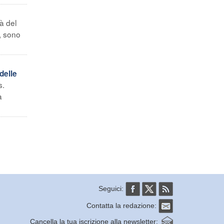
à del
, sono
delle
s.
a
Seguici:
Contatta la redazione:
Cancella la tua iscrizione alla newsletter: