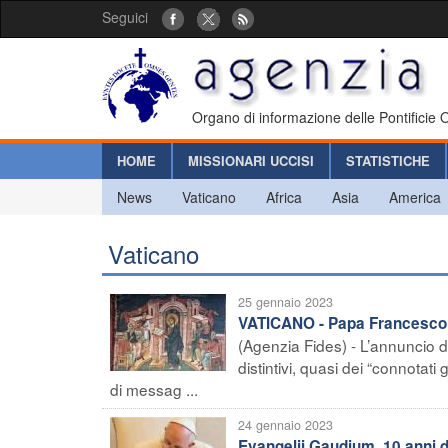
Seguici
Organo di informazione delle Pontificie
HOME
MISSIONARI UCCISI
STATISTICHE
News
Vaticano
Africa
Asia
America
Vaticano
25 gennaio 2023
VATICANO - Papa Francesco: 
(Agenzia Fides) - L’annuncio d
distintivi, quasi dei “connota
di messag ...
24 gennaio 2023
Evangelii Gaudium, 10 anni 