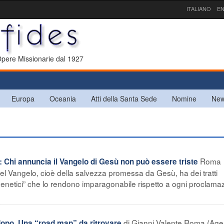
ITALIANO
EN
 Opere Missionarie dal 1927
Europa
Oceania
Atti della Santa Sede
Nomine
New
Roma
Chi annuncia il Vangelo di Gesù non può essere triste
el Vangelo, cioè della salvezza promessa da Gesù, ha dei tratti
ti genetici” che lo rendono imparagonabile rispetto a ogni proclama
di Gianni Valente Roma (Age
dopo. Una “road map” da ritrovare