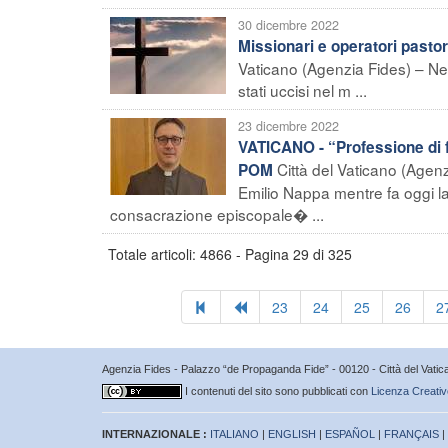
30 dicembre 2022
Missionari e operatori pastor
Vaticano (Agenzia Fides) – Nel
stati uccisi nel m ...
23 dicembre 2022
VATICANO - “Professione di f
Città del Vaticano (Agen
POM
Emilio Nappa mentre fa oggi la
consacrazione episcopale� ...
Totale articoli: 4866 - Pagina 29 di 325
23
24
25
26
2
Agenzia Fides - Palazzo “de Propaganda Fide” - 00120 - Città del Vat
I contenuti del sito sono pubblicati con
Licenza Creativ
INTERNAZIONALE :
ITALIANO
|
ENGLISH
|
ESPAÑOL
|
FRANÇAIS
|