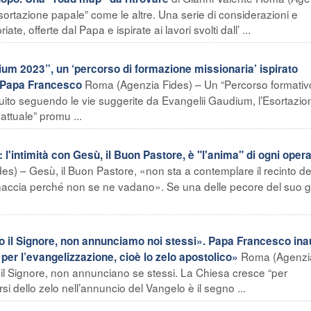
ortazione papale” come le altre. Una serie di considerazioni e
te, offerte dal Papa e ispirate ai lavori svolti dall’ ...
um 2023”, un ‘percorso di formazione missionaria’ ispirato
Roma (Agenzia Fides) – Un “Percorso formativ
i Papa Francesco
ruito seguendo le vie suggerite da Evangelii Gaudium, l’Esortazio
attuale” promu ...
'intimità con Gesù, il Buon Pastore, è "l'anima" di ogni oper
s) – Gesù, il Buon Pastore, «non sta a contemplare il recinto de
accia perché non se ne vadano». Se una delle pecore del suo 
il Signore, non annunciamo noi stessi». Papa Francesco in
Roma (Agenzi
per l’evangelizzazione, cioè lo zelo apostolico»
o il Signore, non annunciano se stessi. La Chiesa cresce “per
si dello zelo nell’annuncio del Vangelo è il segno ...