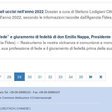
Dossier a cura di Stefano Lodigiani Citt
ali uccisi nell'anno 2022
l’anno 2022, secondo le informazioni raccolte dall’Agenzia Fides
ede” e giuramento di fedeltà di don Emilio Nappa, Presidente 
zia Fides) – “Assicuriamo la nostra vicinanza e comunione a mon
 sua professione di fede e il giuramento di fedeltà prima della su
7
28
29
30
31
32
33
34
35
icano Tel. +39-06-69880115 - Fax +39-06-69880107
e Commons Attribuzione 4.0 Internazionale
 |
DEUTSCH
|
CHINESE
|