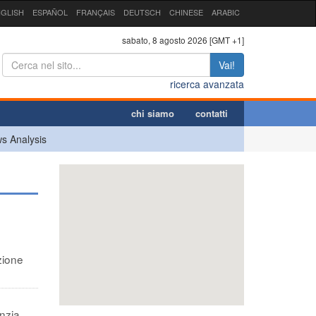
GLISH
ESPAÑOL
FRANÇAIS
DEUTSCH
CHINESE
ARABIC
sabato, 8 agosto 2026 [GMT +1]
Vai!
ricerca avanzata
chi siamo
contatti
s Analysis
zione
nzia