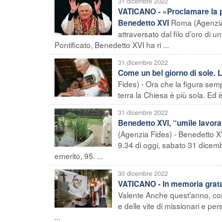
31 dicembre 2022
VATICANO - «Proclamare la pr
Roma (Agenzia F
Benedetto XVI
attraversato dal filo d’oro di u
Pontificato, Benedetto XVI ha ri ...
31 dicembre 2022
Come un bel giorno di sole. 
Fides) - Ora che la figura sem
terra la Chiesa è più sola. Ed
31 dicembre 2022
Benedetto XVI, “umile lavorat
(Agenzia Fides) - Benedetto XV
9.34 di oggi, sabato 31 dicem
emerito, 95. ...
30 dicembre 2022
VATICANO - In memoria grata 
Valente Anche quest’anno, com
e delle vite di missionari e per
...