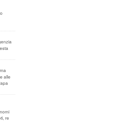
to
genzia
uesta
ma
e alle
Papa
 nomi
i, re