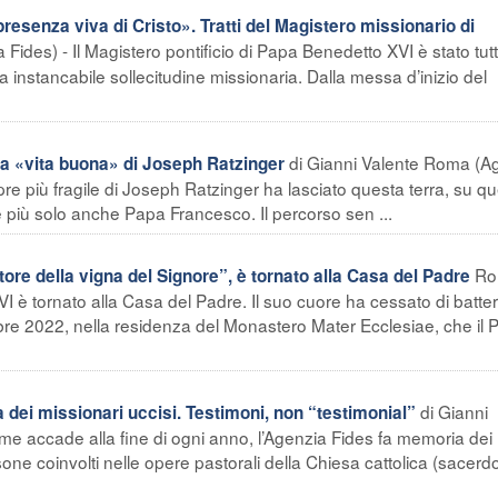
esenza viva di Cristo». Tratti del Magistero missionario di
ides) - Il Magistero pontificio di Papa Benedetto XVI è stato tut
na instancabile sollecitudine missionaria. Dalla messa d’inizio del
di Gianni Valente Roma (A
La «vita buona» di Joseph Ratzinger
pre più fragile di Joseph Ratzinger ha lasciato questa terra, su q
 è più solo anche Papa Francesco. Il percorso sen ...
Ro
ore della vigna del Signore”, è tornato alla Casa del Padre
I è tornato alla Casa del Padre. Il suo cuore ha cessato di batter
bre 2022, nella residenza del Monastero Mater Ecclesiae, che il 
di Gianni
dei missionari uccisi. Testimoni, non “testimonial”
e accade alla fine di ogni anno, l’Agenzia Fides fa memoria dei
sone coinvolti nelle opere pastorali della Chiesa cattolica (sacerdot