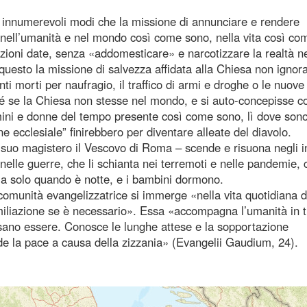
n innumerevoli modi che la missione di annunciare e rendere
 nell’umanità e nel mondo così come sono, nella vita così co
izioni date, senza «addomesticare» e narcotizzare la realtà n
 questo la missione di salvezza affidata alla Chiesa non ignor
ti morti per naufragio, il traffico di armi e droghe o le nuov
ché se la Chiesa non stesse nel mondo, e si auto-concepisse 
mini e donne del tempo presente così come sono, lì dove sono
ne ecclesiale” finirebbero per diventare alleate del diavolo.
l suo magistero il Vescovo di Roma – scende e risuona negli in
nelle guerre, che li schianta nei terremoti e nelle pandemie, 
 ma solo quando è notte, e i bambini dormono.
comunità evangelizzatrice si immerge «nella vita quotidiana d
’umiliazione se è necessario». Essa «accompagna l’umanità in tu
ssano essere. Conosce le lunghe attese e la sopportazione
de la pace a causa della zizzania» (Evangelii Gaudium, 24).