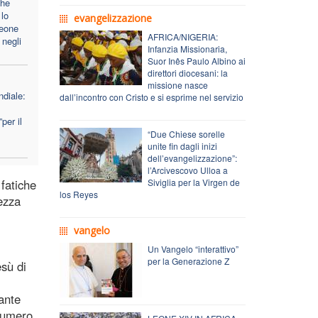
che
lo
evangelizzazione
Leone
AFRICA/NIGERIA:
 negli
Infanzia Missionaria,
Suor Inês Paulo Albino ai
direttori diocesani: la
missione nasce
diale:
dall’incontro con Cristo e si esprime nel servizio
per il
“Due Chiese sorelle
unite fin dagli inizi
dell’evangelizzazione”:
l’Arcivescovo Ulloa a
 fatiche
Siviglia per la Virgen de
los Reyes
vezza
vangelo
Un Vangelo “interattivo”
per la Generazione Z
esù di
ante
 numero