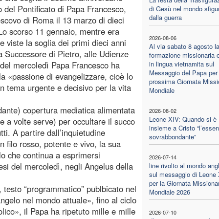
io del Pontificato di Papa Francesco,
di Gesù nel mondo sfigu
dalla guerra
escovo di Roma il 13 marzo di dieci
 Lo scorso 11 gennaio, mentre era
2026-08-06
e viste la soglia dei primi dieci anni
Al via sabato 8 agosto l
da Successore di Pietro, alle Udienze
formazione missionaria o
 del mercoledì Papa Francesco ha
in lingua vietnamita sul
Messaggio del Papa per 
la «passione di evangelizzare, cioè lo
prossima Giornata Missi
un tema urgente e decisivo per la vita
Mondiale
dante) copertura mediatica alimentata
2026-08-02
Leone XIV: Quando si è
(e a volte serve) per occultare il succo
insieme a Cristo “l’essen
ti. A partire dall’inquietudine
sovrabbondante”
 filo rosso, potente e vivo, la sua
lo che continua a esprimersi
2026-07-14
si del mercoledì, negli Angelus della
line rivolto al mondo ang
sul messaggio di Leone
per la Giornata Missiona
, testo “programmatico” publbicato nel
Mondiale 2026
gelo nel mondo attuale», fino al ciclo
lico», il Papa ha ripetuto mille e mille
2026-07-10