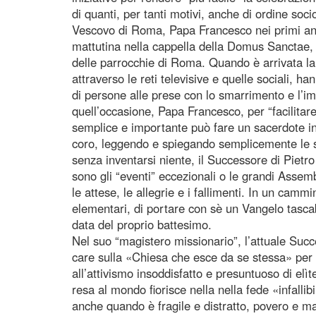
di quanti, per tanti motivi, anche di ordine soc
Vescovo di Roma, Papa Francesco nei primi anni
mattutina nella cappella della Domus Sanctae, 
delle parrocchie di Roma. Quando è arrivata 
attraverso le reti televisive e quelle sociali, 
di persone alle prese con lo smarrimento e l’im
quell’occasione, Papa Francesco, per “facilitare
semplice e importante può fare un sacerdote i
coro, leggendo e spiegando semplicemente le scr
senza inventarsi niente, il Successore di Pietr
sono gli “eventi” eccezionali o le grandi Assembl
le attese, le allegrie e i fallimenti. In un cammin
elementari, di portare con sè un Vangelo tasca
data del proprio battesimo.
Nel suo “magistero missionario”, l’attuale Succe
care sulla «Chiesa che esce da se stessa» per 
all’attivismo insoddisfatto e presuntuoso di elì
resa al mondo fiorisce nella nella fede «infallib
anche quando è fragile e distratto, povero e m