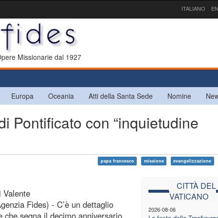
ITALIANO
EN
 Opere Missionarie dal 1927
Europa
Oceania
Atti della Santa Sede
Nomine
New
i Pontificato con “inquietudine
papa francesco
missione
evangelizzazione
CITTÀ DEL
i Valente
VATICANO
enzia Fides) - C’è un dettaglio
2026-08-06
re che segna il decimo anniversario
La festa della Trasfigura