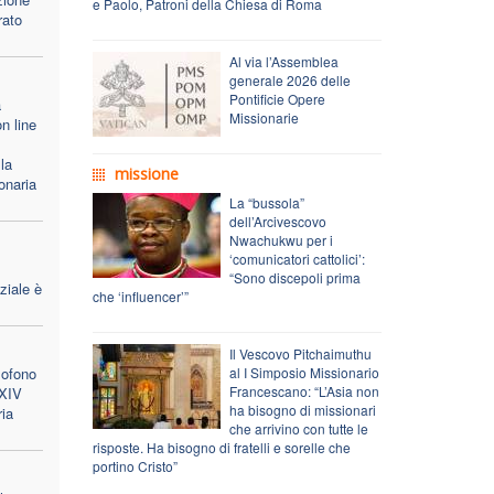
e Paolo, Patroni della Chiesa di Roma
rato
Al via l’Assemblea
generale 2026 delle
Pontificie Opere
a
Missionarie
n line
la
missione
onaria
La “bussola”
dell’Arcivescovo
Nwachukwu per i
‘comunicatori cattolici’:
“Sono discepoli prima
ziale è
che ‘influencer’”
Il Vescovo Pitchaimuthu
lofono
al I Simposio Missionario
Francescano: “L’Asia non
 XIV
ha bisogno di missionari
ria
che arrivino con tutte le
risposte. Ha bisogno di fratelli e sorelle che
portino Cristo”