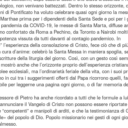
iologico, non venivano battezzati. Dentro lo stesso orizzonte, 
 di Pontificato ha voluto celebrare quasi ogni giorno la mes
Marthae prima per i dipendenti della Santa Sede e poi per i 
la pandemia da COVID-19, le messe di Santa Marta, diffuse a
hanno confortato da Roma a Pechino, da Toronto a Nairobi molti
potenza vissuta da tutti davanti al contagio pandemico. In
” l’esperienza della consolazione di Cristo, fece ciò che di pi
n cura d’anime: celebrò la Santa Messa in maniera spoglia, s
itture della liturgia del giorno. Così, con un gesto così sem
o mostrò anche che l’orizzonte proprio dell’esperienza cristia
ee ecclesialì, ma l’ordinarietà feriale della vita, con i suoi p
o in cui tra i suggerimenti offerti dal Papa ricorrono quelli, fac
bile per leggerne una pagina ogni giorno, o di far memoria de
ssore di Pietro ha anche ricordato a tutti che le formule a lu
annunciare il Vangelo di Cristo non possono essere riportate
te “competenti” e manipoli di arditi, e che la testimonianza di
ile» del popolo di Dio. Popolo missionario nei gesti di ogni gi
almesso.