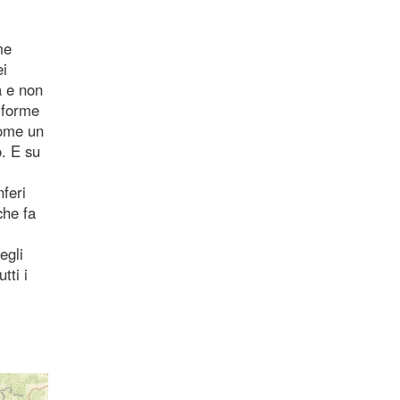
me
ei
a e non
e forme
come un
. E su
feri
che fa
egli
tti i