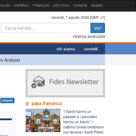
GLISH
ESPAÑOL
FRANÇAIS
DEUTSCH
CHINESE
ARABIC
venerdì, 7 agosto 2026 [GMT +1]
Vai!
ricerca avanzata
chi siamo
contatti
s Analysis
vangelo
papa francesco
“I Santi hanno un
passato e i peccatori
hanno un futuro”. I
cattolici cinesi celebrano
con fervore i Santi Pietro
zione