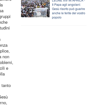
LEONE XIV IN AFRICA -
da
Il Papa agli angolani:
Gesù risorto può guarire
sa
anche le ferite del vostro
gruppi
popolo
nche
tudini
ù
enza
plice,
na non
roblemi,
ili e
lla
i tanto
 Gesù
orno,