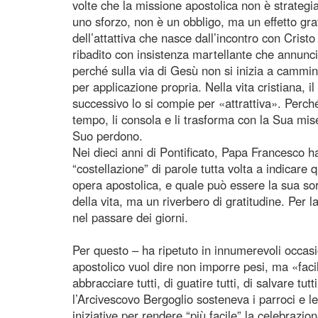
volte che la missione apostolica non è strate
uno sforzo, non è un obbligo, ma un effetto grat
dell’attattiva che nasce dall’incontro con Cristo
ribadito con insistenza martellante che annunci
perché sulla via di Gesù non si inizia a camm
per applicazione propria. Nella vita cristiana,
successivo lo si compie per «attrattiva». Perché 
tempo, li consola e li trasforma con la Sua miser
Suo perdono.
Nei dieci anni di Pontificato, Papa Francesco h
“costellazione” di parole tutta volta a indicare 
opera apostolica, e quale può essere la sua sor
della vita, ma un riverbero di gratitudine. Per 
nel passare dei giorni.
Per questo – ha ripetuto in innumerevoli occa
apostolico vuol dire non imporre pesi, ma «facil
abbracciare tutti, di guatire tutti, di salvare 
l’Arcivescovo Bergoglio sosteneva i parroci e 
iniziative per rendere “più facile” la celebrazi