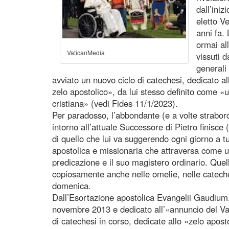
dall’iniz
eletto V
anni fa.
ormai all
VaticanMedia
vissuti 
generali
avviato un nuovo ciclo di catechesi, dedicato al
zelo apostolico», da lui stesso definito come «
cristiana» (vedi Fides 11/1/2023).
Per paradosso, l’abbondante (e a volte strabor
intorno all’attuale Successore di Pietro finisce 
di quello che lui va suggerendo ogni giorno a tut
apostolica e missionaria che attraversa come un
predicazione e il suo magistero ordinario. Quel
copiosamente anche nelle omelie, nelle cateche
domenica.
Dall’Esortazione apostolica Evangelii Gaudium
novembre 2013 e dedicato all’«annuncio del Van
di catechesi in corso, dedicate allo «zelo aposto