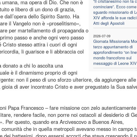
“Il cristianesimo non fa 
gia umana, ma opera di Dio. Che non è
cominciare”. Ecco come 
uito e libero di un dono di grazia,
sguardo missionario di 
 e dall’opera dello Spirito Santo. Ha
XIV affonda le sue radici
are il Vangelo non è «proselitismo»,
Atti degli Apostoli
inare per martellamento di propaganda o
2026-07-09
 il primo passo e anche ogni vero passo
Giornata Missionaria Mon
Cristo stesso attira i cuori di ogni
terzo appuntamento di
icordia, li guarisce e li abbraccia col
approfondimento “on line”
mondo francofono sul
messaggio di Leone XIV
a donato a chi lo ascolta una
quale è il dinamismo proprio di ogni
gente: non il peso di uno sforzo ulteriore, da aggiungere alle
la gioia di aver incontrato Cristo e aver pregustato la Sua sal
sioni Papa Francesco – fare missione con zelo autenticamente
itare, rendere facile, non porre noi ostacoli al desiderio di G
tutti». Per questo, quando era Arcivescovo a Buenos Aires,
le comunità che in quella metropoli avevano messo in campo t
one dei battesimi, dopo essersi accorti che stava crescendo il