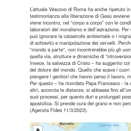
L’attuale Vescovo di Roma ha anche ripetuto i
testimonianza alla liberazione di Gesù avviene
viene incontro, nel “corpo a corpo” con le cond
laboratori del moralismo e dell’astrazione. Per
può ignorare la catastrofe ambientale o i migran
di schiavitù e manipolazione dei cervelli. Per
“mondo a parte”, non incontrerebbe più gli uo
quella via, strutture e dinamiche di “introversio
Invece, la salvezza di Cristo – ha suggerito co
del dolore del mondo. Quello che scava i cuori 
piangere i genitori che hanno perso il lavoro,
Per questo – ha ricordato Papa Francesco - la 
altri, accorcia le distanze, si abbassa fino all
suoi processi, per quanto duri e prolungati po
apostolica. Si prende cura del grano e non per
(Agenzia Fides 11/3/2023).
+