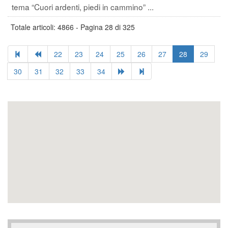
tema “Cuori ardenti, piedi in cammino” ...
Totale articoli: 4866 - Pagina 28 di 325
22
23
24
25
26
27
28
29
30
31
32
33
34