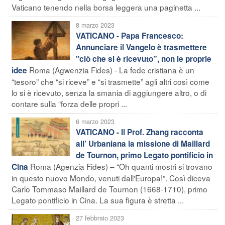
Vaticano tenendo nella borsa leggera una paginetta ...
8 marzo 2023
VATICANO - Papa Francesco:
Annunciare il Vangelo è trasmettere
"ciò che si è ricevuto”, non le proprie
Roma (Agwenzia Fides) - La fede cristiana è un
idee
“tesoro” che “si riceve” e “si trasmette” agli altri così come
lo si è ricevuto, senza la smania di aggiungere altro, o di
contare sulla “forza delle propri ...
6 marzo 2023
VATICANO - Il Prof. Zhang racconta
all’ Urbaniana la missione di Maillard
de Tournon, primo Legato pontificio in
Roma (Agenzia Fides) – “Oh quanti mostri si trovano
Cina
in questo nuovo Mondo, venuti dall'Europa!”. Così diceva
Carlo Tommaso Maillard de Tournon (1668-1710), primo
Legato pontificio in Cina. La sua figura è stretta ...
27 febbraio 2023