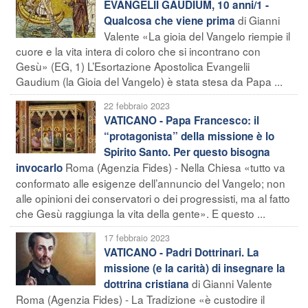
EVANGELII GAUDIUM, 10 anni/1 -
di Gianni
Qualcosa che viene prima
Valente «La gioia del Vangelo riempie il
cuore e la vita intera di coloro che si incontrano con
Gesù» (EG, 1) L’Esortazione Apostolica Evangelii
Gaudium (la Gioia del Vangelo) è stata stesa da Papa ...
22 febbraio 2023
VATICANO - Papa Francesco: il
“protagonista” della missione è lo
Spirito Santo. Per questo bisogna
Roma (Agenzia Fides) - Nella Chiesa «tutto va
invocarlo
conformato alle esigenze dell’annuncio del Vangelo; non
alle opinioni dei conservatori o dei progressisti, ma al fatto
che Gesù raggiunga la vita della gente». E questo ...
17 febbraio 2023
VATICANO - Padri Dottrinari. La
missione (e la carità) di insegnare la
di Gianni Valente
dottrina cristiana
Roma (Agenzia Fides) - La Tradizione «è custodire il