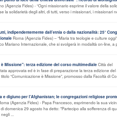
ano (Agenzia Fides) - “Ogni missionario esprime il valore della soli
e la solidarietà degli altri, di tutti, verso i missionari, i missionari 
tti, indipendentemente dall’etnia o dalla nazionalità: 25° Con
Roma (Agenzia Fides) – “Maria tra teologie e culture oggi” 
ionale
 Mariano Internazionale, che si svolgerà in modalità on-line, a p
Città del
 Missione": terza edizione del corso multimediale
stata approvata ed è in fase di preparazione la terza edizione del
l titolo “Comunicazione è Missione”, promosso dalla Facoltà di C
 e digiuno per l'Afghanistan; le congregazioni religiose pront
Roma (Agenzia Fides) - Papa Francesco, esprimendo la sua vici
 di domenica 29 agosto ha detto: "Partecipo alla sofferenza di qu
egli ...