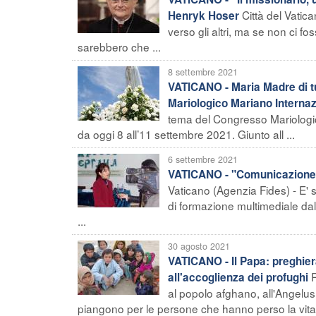
Città del Vatic
Henryk Hoser
verso gli altri, ma se non ci foss
sarebbero che ...
8 settembre 2021
VATICANO - Maria Madre di tu
Mariologico Mariano Internaz
tema del Congresso Mariologico
da oggi 8 all’11 settembre 2021. Giunto all ...
6 settembre 2021
VATICANO - "Comunicazione è
Vaticano (Agenzia Fides) - E' 
di formazione multimediale da
...
30 agosto 2021
VATICANO - Il Papa: preghiera
all'accoglienza dei profughi
al popolo afghano, all'Angelus
piangono per le persone che hanno perso la vita n