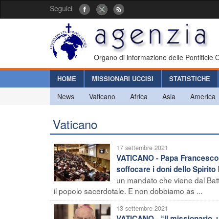
Seguici
Organo di informazione delle Pontificie
HOME
MISSIONARI UCCISI
STATISTICHE
News
Vaticano
Africa
Asia
America
Vaticano
17 settembre 2021
VATICANO - Papa Francesco a
soffocare i doni dello Spirito
un mandato che viene dal Batte
il popolo sacerdotale. E non dobbiamo as ...
13 settembre 2021
VATICANO - “Il missionario, 