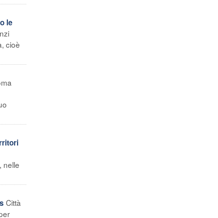
o le
nzi
, cioè
oma
suo
ritori
 nelle
Città
es
per