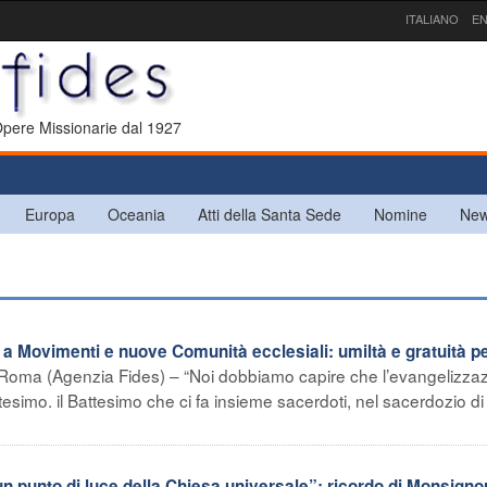
ITALIANO
EN
 Opere Missionarie dal 1927
Europa
Oceania
Atti della Santa Sede
Nomine
New
 Movimenti e nuove Comunità ecclesiali: umiltà e gratuità p
Roma (Agenzia Fides) – “Noi dobbiamo capire che l’evangelizza
simo. il Battesimo che ci fa insieme sacerdoti, nel sacerdozio di 
un punto di luce della Chiesa universale”: ricordo di Monsigno