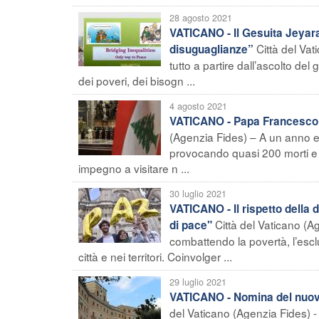
28 agosto 2021
VATICANO - Il Gesuita Jeyara
Città del Vat
disuguaglianze”
tutto a partire dall’ascolto d
dei poveri, dei bisogn ...
4 agosto 2021
VATICANO - Papa Francesco ai 
(Agenzia Fides) – A un anno es
provocando quasi 200 morti e m
impegno a visitare n ...
30 luglio 2021
VATICANO - Il rispetto della d
Città del Vaticano (
di pace"
combattendo la povertà, l’escl
città e nei territori. Coinvolger ...
29 luglio 2021
VATICANO - Nomina del nuovo
del Vaticano (Agenzia Fides) -