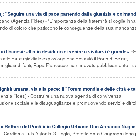
j: “Seguire una via di pace partendo dalla giustizia e colmand
icano (Agenzia Fides) - “L’importanza della fraternità si coglie inna
el grido di coloro che patiscono le conseguenze della sua mancanza
R
libanesi: «Il mio desiderio di venire a visitarvi è grande»
atto dalle micidiale esplosione che devastò il Porto di Beirut,
igliaia di feriti, Papa Francesco ha rinnovato pubblicamente il 
ignità umana, via alla pace: il "Forum mondiale delle città e ter
Agenzia Fides) - Costruire una nuova agenda di convivenza
usione sociale e le disuguaglianze e promuovendo servizi e diritti,
 Rettore del Pontificio Collegio Urbano: Don Armando Nugn
 Il Cardinale Luis Antonio G. Tagle, Prefetto della Congregazione 