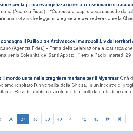
sione per la prima evangelizzazione: un missionario si raccon
aticano (Agenzia Fides) – “Conoscere, capire cosa succede dall’al
are una notizia che leggo in preghiera e per vedere come la Chies
segna il Pallio a 34 Arcivescovi metropoliti, 9 dei territori 
ticano (Agenzia Fides) – Prima della celebrazione eucaristica ch
ana per la Solennità dei Santi Apostoli Pietro e Paolo, martedì 29
Città d
 il mondo unite nella preghiera mariana per il Myanmar
iamo respirato l’universalità della Chiesa. In un incontro di preg
ecita del Rosario, abbiamo voluto mettere sotto la protezione amore
5
36
37
38
39
40
41
42
43