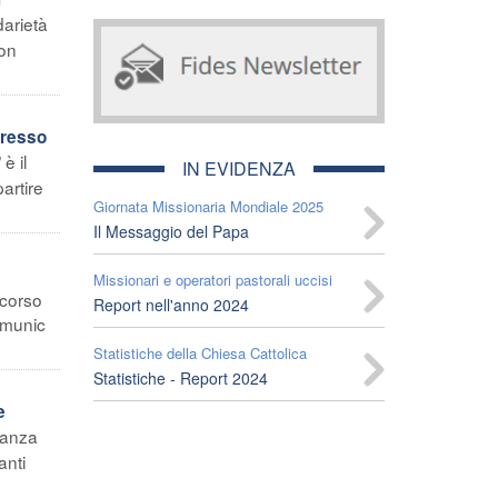
darietà
non
gresso
è il
IN EVIDENZA
artire
Giornata Missionaria Mondiale 2025
Il Messaggio del Papa
Missionari e operatori pastorali uccisi
 corso
Report nell'anno 2024
omunic
Statistiche della Chiesa Cattolica
Statistiche - Report 2024
e
nanza
anti