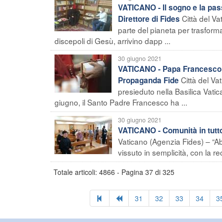
VATICANO - Il sogno e la pas
Città del V
Direttore di Fides
parte del pianeta per trasform
discepoli di Gesù, arrivino dapp ...
30 giugno 2021
VATICANO - Papa Francesco con
Città del Va
Propaganda Fide
presieduto nella Basilica Vatic
giugno, il Santo Padre Francesco ha ...
30 giugno 2021
VATICANO - Comunità in tutto
Vaticano (Agenzia Fides) – “Abb
vissuto in semplicità, con la r
Totale articoli: 4866 - Pagina 37 di 325
31
32
33
34
3