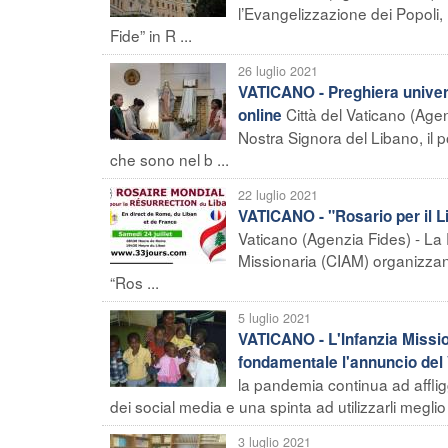
l’Evangelizzazione dei Popoli
Fide” in R ...
26 luglio 2021
VATICANO - Preghiera univers
Città del Vaticano (Age
online
Nostra Signora del Libano, il pop
che sono nel b ...
22 luglio 2021
VATICANO - "Rosario per il L
Vaticano (Agenzia Fides) - La 
Missionaria (CIAM) organizzano
“Ros ...
5 luglio 2021
VATICANO - L'Infanzia Missi
fondamentale l'annuncio del
la pandemia continua ad affligg
dei social media e una spinta ad utilizzarli meglio e
3 luglio 2021