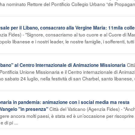
, ha nominato Rettore del Pontificio Collegio Urbano “de Propaga
ale per il Libano, consacrato alla Vergine Maria: 11mila colle
nzia Fides) - "Signore, consacriamo al tuo cuore e al Cuore di Mar
olo libanese e i nostri leader, le nostre famiglie, i sofferenti, tutti
Citt
ibano" al Centro Internazionale di Animazione Missionaria
Pontificia Unione Missionaria e il Centro internazionale di Anima
 sabato 24 luglio, nella festività di san Charbel, santo libanese,
onaria in pandemia: animazione con i social media ma resta
Città del Vaticano (Agenzia Fides) - "Anc
 Vangelo "in presenza"
ere ancora molti paesi, è stata ed è un’occasione per riscoprire l’
 di pi ...