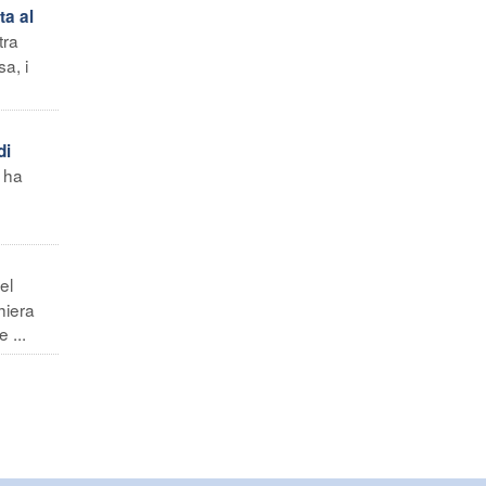
ta al
tra
a, i
di
e ha
el
hiera
 ...