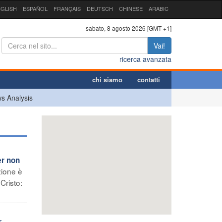
GLISH
ESPAÑOL
FRANÇAIS
DEUTSCH
CHINESE
ARABIC
sabato, 8 agosto 2026 [GMT +1]
Vai!
ricerca avanzata
chi siamo
contatti
s Analysis
er non
zione è
Cristo:
r