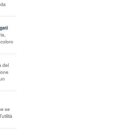
nda
gati
ia,
 coloro
à del
zione
 un
he se
utilità