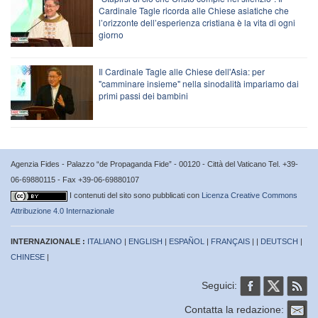
Cardinale Tagle ricorda alle Chiese asiatiche che
l’orizzonte dell’esperienza cristiana è la vita di ogni
giorno
Il Cardinale Tagle alle Chiese dell'Asia: per
"camminare insieme" nella sinodalità impariamo dai
primi passi dei bambini
Agenzia Fides - Palazzo “de Propaganda Fide” - 00120 - Città del Vaticano Tel. +39-
06-69880115 - Fax +39-06-69880107
I contenuti del sito sono pubblicati con
Licenza Creative Commons
Attribuzione 4.0 Internazionale
INTERNAZIONALE :
ITALIANO
|
ENGLISH
|
ESPAÑOL
|
FRANÇAIS
| |
DEUTSCH
|
CHINESE
|
Seguici:
Contatta la redazione: