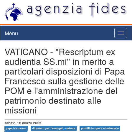
Menu
Toggl
naviga
VATICANO - "Rescriptum ex
audientia SS.mi" in merito a
particolari disposizioni di Papa
Francesco sulla gestione delle
POM e l'amministrazione del
patrimonio destinato alle
missioni
sabato, 18 marzo 2023
papa francesco
dicastero per l'evangelizzazione
pontificie opere missionarie