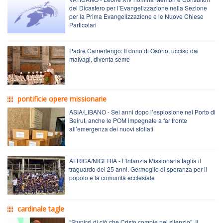
del Dicastero per l’Evangelizzazione nella Sezione
per la Prima Evangelizzazione e le Nuove Chiese
Particolari
Padre Camerlengo: Il dono di Osório, ucciso dai
malvagi, diventa seme
pontificie opere missionarie
ASIA/LIBANO - Sei anni dopo l’esplosione nel Porto di
Beirut, anche le POM impegnate a far fronte
all’emergenza dei nuovi sfollati
AFRICA/NIGERIA - L’Infanzia Missionaria taglia il
traguardo dei 25 anni. Germoglio di speranza per il
popolo e la comunità ecclesiale
cardinale tagle
“Stupirsi di ciò che Cristo compie nel silenzio”. Il