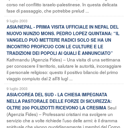
corso nel conflitto israelo-palestinese. In questa delicata
fase di passaggio, che potrebbe prelud ...
9 luglio 2003
ASIA/NEPAL - PRIMA VISITA UFFICIALE IN NEPAL DEL
NUOVO NUNZIO MONS. PEDRO LOPEZ QUINTANA: “IL
VANGELO PUÒ METTERE RADICI SOLO SE HA UN
INCONTRO PROFICUO CON LE CULTURE E LE
TRADIZIONI DEI POPOLI AI QUALI È ANNUNCIATO”
Kathmandu (Agenzia Fides) – Una visita di una settimana
per conoscere il territorio, salutare le autorità, incoraggiare
il personale religioso: questo il positivo bilancio del primo
viaggio compiuto dal 2 all’8 lugl ...
9 luglio 2003
ASIA/COREA DEL SUD - LA CHIESA IMPEGNATA
NELLA PASTORALE DELLE FORZE DI SICUREZZA:
Seul
OLTRE 200 POLIZIOTTI RICEVONO LA CRESIMA
(Agenzia Fides) – Professarsi cristiani ma svolgere un
servizio che a volte richiede l’uso delle armi: è il dramma
spirituale che vivono quotidianamente i membri del Corpo