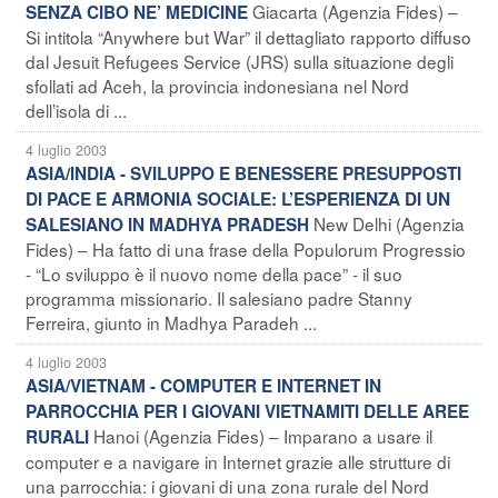
Giacarta (Agenzia Fides) –
SENZA CIBO NE’ MEDICINE
Si intitola “Anywhere but War” il dettagliato rapporto diffuso
dal Jesuit Refugees Service (JRS) sulla situazione degli
sfollati ad Aceh, la provincia indonesiana nel Nord
dell’isola di ...
4 luglio 2003
ASIA/INDIA - SVILUPPO E BENESSERE PRESUPPOSTI
DI PACE E ARMONIA SOCIALE: L’ESPERIENZA DI UN
New Delhi (Agenzia
SALESIANO IN MADHYA PRADESH
Fides) – Ha fatto di una frase della Populorum Progressio
- “Lo sviluppo è il nuovo nome della pace” - il suo
programma missionario. Il salesiano padre Stanny
Ferreira, giunto in Madhya Paradeh ...
4 luglio 2003
ASIA/VIETNAM - COMPUTER E INTERNET IN
PARROCCHIA PER I GIOVANI VIETNAMITI DELLE AREE
Hanoi (Agenzia Fides) – Imparano a usare il
RURALI
computer e a navigare in Internet grazie alle strutture di
una parrocchia: i giovani di una zona rurale del Nord