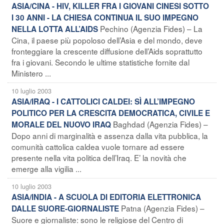
ASIA/CINA - HIV, KILLER FRA I GIOVANI CINESI SOTTO
I 30 ANNI - LA CHIESA CONTINUA IL SUO IMPEGNO
Pechino (Agenzia Fides) – La
NELLA LOTTA ALL’AIDS
Cina, il paese più popoloso dell’Asia e del mondo, deve
fronteggiare la crescente diffusione dell’Aids soprattutto
fra i giovani. Secondo le ultime statistiche fornite dal
Ministero ...
10 luglio 2003
ASIA/IRAQ - I CATTOLICI CALDEI: SÌ ALL’IMPEGNO
POLITICO PER LA CRESCITA DEMOCRATICA, CIVILE E
Baghdad (Agenzia Fides) –
MORALE DEL NUOVO IRAQ
Dopo anni di marginalità e assenza dalla vita pubblica, la
comunità cattolica caldea vuole tornare ad essere
presente nella vita politica dell’Iraq. E’ la novità che
emerge alla vigilia ...
10 luglio 2003
ASIA/INDIA - A SCUOLA DI EDITORIA ELETTRONICA
Patna (Agenzia Fides) –
DALLE SUORE-GIORNALISTE
Suore e giornaliste: sono le religiose del Centro di