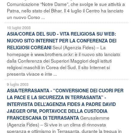
Comunicazione “Notre Dame”, che svolge le sue attività a
Patna, nello stato del Bihar. Il 4 luglio il Centro ha lanciato
un nuovo Corso ...
10 luglio 2003
ASIA/COREA DEL SUD - VITA RELIGIOSA SU WEB:
NUOVO SITO INTERNET PER LA CONFERENZA DEI
Seul (Agenzia Fides) – La
RELIGIOSI COREANI
homepage è www.brothers.or.kr: è il nuovo sito lanciato
dalla Conferenza dei Superiori Maggiori degli istituti
religiosi maschili in Corea del Sud. Il sito Internet si
presenta vivace e inte ...
9 luglio 2003
ASIA/TERRASANTA - “CONVERSIONE DEI CUORI PER
LA PACE E LA SICUREZZA IN TERRASANTA” -
INTERVISTA DELL’AGENZIA FIDES A PADRE DAVID
JAEGER OFM, PORTAVOCE DELLA CUSTODIA
Gerusalemme
FRANCESCANA DI TERRASANTA
(Agenzia Fides) – Si vive in un clima di rinnovata
speranza e ottimismo in Terrasanta, durante la tregua in