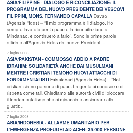
ASIA/FILIPPINE - DIALOGO E RICONCILIAZIONE: IL
PROGRAMMA DEL NUOVO PRESIDENTE DEI VESCOVI
Davao
FILIPPINI, MONS. FERNANDO CAPALLA
(Agenzia Fides) – “Il mio programma è il dialogo. Ho
sempre lavorato per la pace e la riconciliazione a
Mindanao, e continuerò a farlo”. Sono le prime parole
affidate all’Agenzia Fides dal nuovo President ...
7 luglio 2003
ASIA/PAKISTAN - COMMOSSO ADDIO A PADRE
IBRAHIM: SOLIDARIETÀ ANCHE DAI MUSULMANI
MENTRE I CRISTIANI TEMONO NUOVI ATTACCHI DI
Faisalabad (Agenzia Fides) – “Noi
FONDAMENTALISTI
cristiani siamo persone di pace. La gente ci conosce e ci
rispetta come tali. Chiediamo alle autorità civili di bloccare
il fondamentalismo che ci minaccia e assicurare alla
giustiz ...
7 luglio 2003
ASIA/INDONESIA - ALLARME UMANITARIO PER
L’EMERGENZA PROFUGHI AD ACEH: 35.000 PERSONE