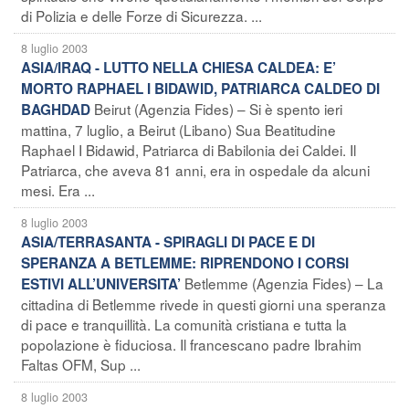
di Polizia e delle Forze di Sicurezza. ...
8 luglio 2003
ASIA/IRAQ - LUTTO NELLA CHIESA CALDEA: E’
MORTO RAPHAEL I BIDAWID, PATRIARCA CALDEO DI
Beirut (Agenzia Fides) – Si è spento ieri
BAGHDAD
mattina, 7 luglio, a Beirut (Libano) Sua Beatitudine
Raphael I Bidawid, Patriarca di Babilonia dei Caldei. Il
Patriarca, che aveva 81 anni, era in ospedale da alcuni
mesi. Era ...
8 luglio 2003
ASIA/TERRASANTA - SPIRAGLI DI PACE E DI
SPERANZA A BETLEMME: RIPRENDONO I CORSI
Betlemme (Agenzia Fides) – La
ESTIVI ALL’UNIVERSITA’
cittadina di Betlemme rivede in questi giorni una speranza
di pace e tranquillità. La comunità cristiana e tutta la
popolazione è fiduciosa. Il francescano padre Ibrahim
Faltas OFM, Sup ...
8 luglio 2003