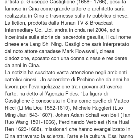
artista p. Giuseppe Castiglione (1688– 1766), gesuita
famoso in Cina come grande pittore e architetto sarà
realizzata in Cina e trasmessa sulla tv pubblica cinese.
La fiction, prodotta dalla Hunan TV & Broadcast
Intermediary Co. Ltd. andrà in onda nel 2004, ed è
incentrata sulla storia del sacerdote gesuita, il cui nome
cinese era Lang Shi Ning. Castiglione sarà interpretato
dal noto attore canadese Mark Rowswell, cinese
d’adozione, sposato con una donna cinese e residente
da anni in Cina.
La notizia ha suscitato vasta attenzione negli ambienti
cattolici cinesi. Un sacerdote di Pechino che da anni ha
lavora per l’evangelizzazione tra i giovani attraverso
l’arte, ha detto all’Agenzia Fides: “La figura di
Castiglione è conosciuta in Cina come quelle di Matteo
Ricci (Li Ma Dou 1552-1610), Michele Ruggieri (Luo
Ming Jian1543-1607), Johan Adam Schall von Bell (Tan
Ruo Wang 1591-1666), Ferdinando Verbiest (Nna Huai
Ren 1623-1688), missionari che hanno evangelizzato in
Cina attraverso la scienza, l’arte e la cultura. Essi hanno