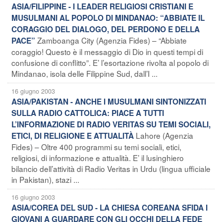
ASIA/FILIPPINE - I LEADER RELIGIOSI CRISTIANI E
MUSULMANI AL POPOLO DI MINDANAO: “ABBIATE IL
CORAGGIO DEL DIALOGO, DEL PERDONO E DELLA
Zamboanga City (Agenzia Fides) – “Abbiate
PACE”
coraggio! Questo è il messaggio di Dio in questi tempi di
confusione di conflitto”. E’ l’esortazione rivolta al popolo di
Mindanao, isola delle Filippine Sud, dall’I ...
16 giugno 2003
ASIA/PAKISTAN - ANCHE I MUSULMANI SINTONIZZATI
SULLA RADIO CATTOLICA: PIACE A TUTTI
L’INFORMAZIONE DI RADIO VERITAS SU TEMI SOCIALI,
Lahore (Agenzia
ETICI, DI RELIGIONE E ATTUALITÀ
Fides) – Oltre 400 programmi su temi sociali, etici,
religiosi, di informazione e attualità. E’ il lusinghiero
bilancio dell’attività di Radio Veritas in Urdu (lingua ufficiale
in Pakistan), stazi ...
16 giugno 2003
ASIA/COREA DEL SUD - LA CHIESA COREANA SFIDA I
GIOVANI A GUARDARE CON GLI OCCHI DELLA FEDE