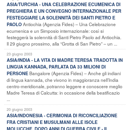
ASIA/TURCHIA - UNA CELEBRAZIONE ECUMENICA DI
PREGHIERA E UN CONVEGNO INTERNAZIONALE PER
FESTEGGIARE LA SOLENNITÀ DEI SANTI PIETRO E
Antiochia (Agenzia Fides) – Una Celebrazione
PAOLO
ecumenica e un Simposio internazionale: così si
festeggerà la solennità di Santi Pietro Paolo ad Antiochia.
Il 29 giugno prossimo, alla “Grotta di San Pietro” – un ...
23 giugno 2003
ASIA/INDIA - LA VITA DI MADRE TERESA TRADOTTA IN
LINGUA KANNADA, PARLATA DA 33 MILIONI DI
Bangalore (Agenzia Fides) – Anche gli indiani
PERSONE
di lingua kannada, che vivono in maggioranza nell’India
centro-meridionale, potranno leggere e conoscere meglio
Madre Teresa di Calcutta: in occasione della beatificazio
...
20 giugno 2003
ASIA/INDONESIA - CERIMONIA DI RICONCILIAZIONE
FRA CRISTIANI E MUSULMANI ALLE ISOLE
MOLUCCHE, DOPO ANNI DI GUERRA CIVILE - IL