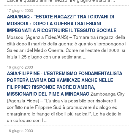
17 giugno 2003
ASIA/IRAQ - “ESTATE RAGAZZI” TRA I GIOVANI DI
MOSSOUL: DOPO LA GUERRA I SALESIANI
IMPEGNATI A RICOSTRUIRE IL TESSUTO SOCIALE
Mossoul (Agenzia Fides/ANS) – Tornare tra i ragazzi della
città dopo il martirio della guerra: è quanto si propongono i
Salesiani del Medio Oriente. Come nell'estate del 2002, si
inizia il 25 giugno con una settimana ...
16 giugno 2003
ASIA/FILIPPINE - L’ESTREMISMO FONDAMENTALISTA
PORTERÀ L’ARMA DEI KAMIKAZE ANCHE NELLE
FILIPPINE? RISPONDE PADRE D’AMBRA,
Zamboanga City
MISSIONARIO DEL PIME A MINDANAO
(Agenzia Fides) – “L’unica via possibile per risolvere il
conflitto nelle Filippine Sud è promuovere il dialogo ed
emarginare le frange di ribelli più radicali”. Lo ha detto in
un colloquio con l ...
16 giugno 2003