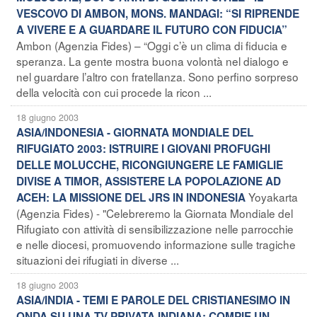
VESCOVO DI AMBON, MONS. MANDAGI: “SI RIPRENDE
A VIVERE E A GUARDARE IL FUTURO CON FIDUCIA”
Ambon (Agenzia Fides) – “Oggi c’è un clima di fiducia e
speranza. La gente mostra buona volontà nel dialogo e
nel guardare l’altro con fratellanza. Sono perfino sorpreso
della velocità con cui procede la ricon ...
18 giugno 2003
ASIA/INDONESIA - GIORNATA MONDIALE DEL
RIFUGIATO 2003: ISTRUIRE I GIOVANI PROFUGHI
DELLE MOLUCCHE, RICONGIUNGERE LE FAMIGLIE
DIVISE A TIMOR, ASSISTERE LA POPOLAZIONE AD
Yoyakarta
ACEH: LA MISSIONE DEL JRS IN INDONESIA
(Agenzia Fides) - "Celebreremo la Giornata Mondiale del
Rifugiato con attività di sensibilizzazione nelle parrocchie
e nelle diocesi, promuovendo informazione sulle tragiche
situazioni dei rifugiati in diverse ...
18 giugno 2003
ASIA/INDIA - TEMI E PAROLE DEL CRISTIANESIMO IN
ONDA SU UNA TV PRIVATA INDIANA: COMPIE UN