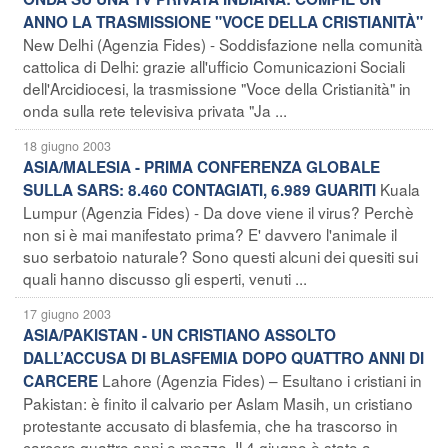
ANNO LA TRASMISSIONE "VOCE DELLA CRISTIANITÀ"
New Delhi (Agenzia Fides) - Soddisfazione nella comunità
cattolica di Delhi: grazie all'ufficio Comunicazioni Sociali
dell'Arcidiocesi, la trasmissione "Voce della Cristianità" in
onda sulla rete televisiva privata "Ja ...
18 giugno 2003
ASIA/MALESIA - PRIMA CONFERENZA GLOBALE
Kuala
SULLA SARS: 8.460 CONTAGIATI, 6.989 GUARITI
Lumpur (Agenzia Fides) - Da dove viene il virus? Perchè
non si è mai manifestato prima? E' davvero l'animale il
suo serbatoio naturale? Sono questi alcuni dei quesiti sui
quali hanno discusso gli esperti, venuti ...
17 giugno 2003
ASIA/PAKISTAN - UN CRISTIANO ASSOLTO
DALL’ACCUSA DI BLASFEMIA DOPO QUATTRO ANNI DI
Lahore (Agenzia Fides) – Esultano i cristiani in
CARCERE
Pakistan: è finito il calvario per Aslam Masih, un cristiano
protestante accusato di blasfemia, che ha trascorso in
carcere quattro anni e mezzo. Il 4 giugno è stato a ...