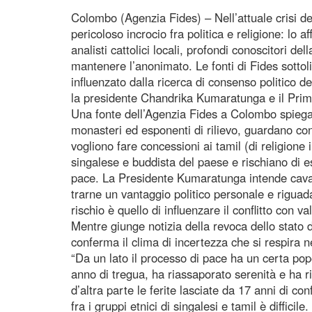
Colombo (Agenzia Fides) – Nell’attuale crisi del
pericoloso incrocio fra politica e religione: lo 
analisti cattolici locali, profondi conoscitori de
mantenere l’anonimato. Le fonti di Fides sotto
influenzato dalla ricerca di consenso politico d
la presidente Chandrika Kumaratunga e il Pri
Una fonte dell’Agenzia Fides a Colombo spieg
monasteri ed esponenti di rilievo, guardano con
vogliono fare concessioni ai tamil (di religione
singalese e buddista del paese e rischiano di 
pace. La Presidente Kumaratunga intende cava
trarne un vantaggio politico personale e rigua
rischio è quello di influenzare il conflitto con va
Mentre giunge notizia della revoca dello stato 
conferma il clima di incertezza che si respira 
“Da un lato il processo di pace ha un certa pop
anno di tregua, ha riassaporato serenità e ha r
d’altra parte le ferite lasciate da 17 anni di con
fra i gruppi etnici di singalesi e tamil è diffici