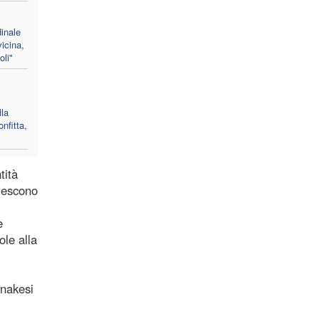
inale
vicina,
li"
lla
nfitta,
tità
riescono
e
ole alla
lnakesi