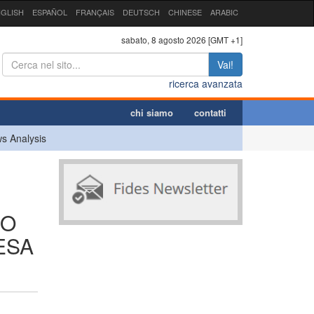
GLISH
ESPAÑOL
FRANÇAIS
DEUTSCH
CHINESE
ARABIC
sabato, 8 agosto 2026 [GMT +1]
Vai!
ricerca avanzata
chi siamo
contatti
s Analysis
NO
ESA