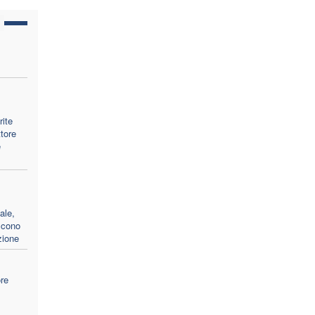
rite
ttore
e
ale,
iscono
zione
ore