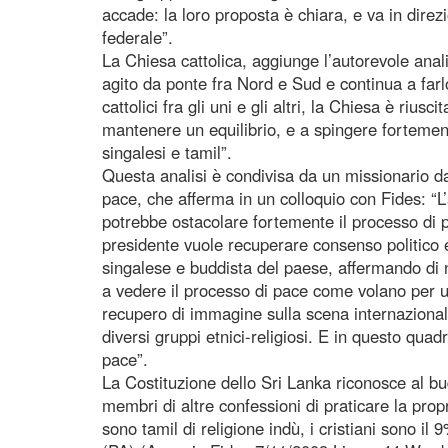
accade: la loro proposta è chiara, e va in dire
federale”.
La Chiesa cattolica, aggiunge l’autorevole anal
agito da ponte fra Nord e Sud e continua a farlo
cattolici fra gli uni e gli altri, la Chiesa è riusci
mantenere un equilibrio, e a spingere fortement
singalesi e tamil”.
Questa analisi è condivisa da un missionario da
pace, che afferma in un colloquio con Fides: “L’
potrebbe ostacolare fortemente il processo di 
presidente vuole recuperare consenso politico e
singalese e buddista del paese, affermando di n
a vedere il processo di pace come volano per 
recupero di immagine sulla scena internazionale
diversi gruppi etnici-religiosi. E in questo qua
pace”.
La Costituzione dello Sri Lanka riconosce al bu
membri di altre confessioni di praticare la propr
sono tamil di religione indù, i cristiani sono i