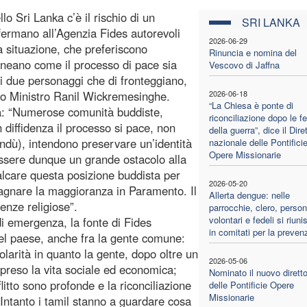
lo Sri Lanka c’è il rischio di un
SRI LANKA
affermano all’Agenzia Fides autorevoli
2026-06-29
lla situazione, che preferiscono
Rinuncia e nomina del
lineano come il processo di pace sia
Vescovo di Jaffna
ei due personaggi che di fronteggiano,
mo Ministro Ranil Wickremesinghe.
2026-06-18
“La Chiesa è ponte di
a: “Numerose comunità buddiste,
riconciliazione dopo le fe
 diffidenza il processo si pace, non
della guerra”, dice il Dire
 indù), intendono preservare un’identità
nazionale delle Pontifici
Opere Missionarie
essere dunque un grande ostacolo alla
lcare questa posizione buddista per
2026-05-20
dagnare la maggioranza in Paramento. Il
Allerta dengue: nelle
lenze religiose”.
parrocchie, clero, person
volontari e fedeli si riun
di emergenza, la fonte di Fides
in comitati per la preven
nel paese, anche fra la gente comune:
olarità in quanto la gente, dopo oltre un
2026-05-06
ipreso la vita sociale ed economica;
Nominato il nuovo dirett
flitto sono profonde e la riconciliazione
delle Pontificie Opere
Missionarie
le. Intanto i tamil stanno a guardare cosa