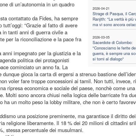
zione di un’autonomia in un quadro
2026-04-21
Strage di Pasqua, il Card
ista contattato da Fides, ha sempre
Ranjith: "La verità è più 
 tutt’oggi: “Grazie al fatto di avere
ma vi sono ancora ostaco
ta in tanti anni di guerra civile a
2026-03-05
e per la riconciliazione e la pace fra
Sacerdote di Colombo:
"Conosciamo le ferite de
 anni impegnato per la giustizia e la
guerra, è sempre una sco
si torni al dialogo"
agenda politica dei protagonisti
pace cominciato un anno fa. La
 dunque gioca la carta di ergersi a strenuo bastione dell’iden
on voler fare troppe concessioni ai tamil. Non tutti, invece, 
una ripresa economica e sociale del paese, nonchè come una
. Molti sono ancora chiusi nella logica delle barricate fra du
dro ha un molto peso la lobby militare, che non è certo favorev
ddismo una posizione preminente, ma garantisce il diritto dei
ia religione liberamente. Il 18 % dei 20 milioni di cittadini sri
l 9%, stessa percentuale dei musulmani.