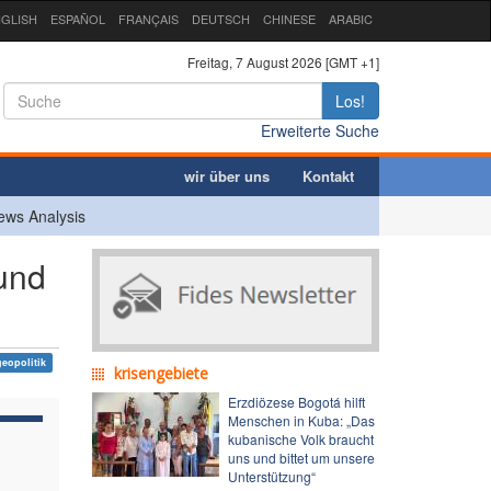
GLISH
ESPAÑOL
FRANÇAIS
DEUTSCH
CHINESE
ARABIC
Freitag, 7 August 2026 [GMT +1]
Los!
Erweiterte Suche
wir über uns
Kontakt
ews Analysis
und
geopolitik
krisengebiete
Erzdiözese Bogotá hilft
Menschen in Kuba: „Das
kubanische Volk braucht
uns und bittet um unsere
Unterstützung“