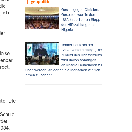
geopolitik
die
Gewalt gegen Christen:
lich
Gesetzentwurf in den
USA fordert einen Stopp
der Hilfszahlungen an
Nigeria
der
Tomáš Halík bei der
FABC-Versammlung: „Die
Moise
Zukunft des Christentums
fenbar
wird davon abhängen,
ob unsere Gemeinden zu
rdet.
Orten werden, an denen die Menschen wirklich
lernen zu sehen“
hte. Die
 Schuld
rdet
1934.