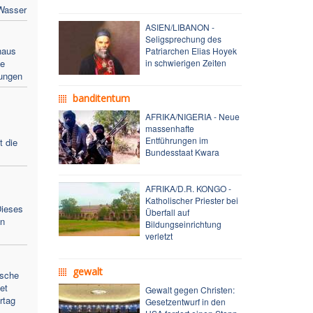
Wasser
ASIEN/LIBANON -
Seligsprechung des
haus
Patriarchen Elias Hoyek
ie
in schwierigen Zeiten
lungen
banditentum
AFRIKA/NIGERIA - Neue
massenhafte
Entführungen im
 die
Bundesstaat Kwara
AFRIKA/D.R. KONGO -
Katholischer Priester bei
Dieses
Überfall auf
en
Bildungseinrichtung
verletzt
gewalt
ische
et
Gewalt gegen Christen:
rtag
Gesetzentwurf in den