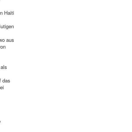
n Haiti
lutigen
 wo aus
von
 als
f das
ei
e