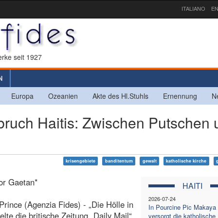
ITALIANO
EN
rke seit 1927
N
Europa
Ozeanien
Akte des Hl.Stuhls
Ernennung
N
ruch Haitis: Zwischen Putschen 
krisengebiete
banditentum
gewalt
katholische kirche
or Gaetan*
HAITI
2026-07-24
Prince (Agenzia Fides) - „Die Hölle in
In Pourcine Pic Makaya
itelte die britische Zeitung „Daily Mail“
versorgt die katholische