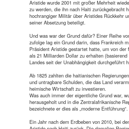
Aristide wurde 2001 mit großer Mehrheit wiede
zu werden, die ihn nach Haiti zurückgebracht 
hochrangiger Militär über Aristides Rückkehr 
seiner Absetzung beteiligt.
Und was war der Grund dafür? Einer Reihe v
zufolge lag ein Grund darin, dass Frankreich 
Präsident Aristide gestartet hatte, um von de
als 21 Milliarden Dollar zu erhalten (basieren
Landes seit der Unabhängigkeit durchgeführt h
Ab 1825 zahlten die haitianischen Regierungen
und untragbare Schulden, die das Land verarmte
heimische Wirtschaft zu investieren.
Was auch immer der eigentliche Grund war, wur
herausgeholt und in die Zentralafrikanische Re
bezeichnete er dies als „moderne Entführung“.
Ein Jahr nach dem Erdbeben von 2010, bei de
Aristide nach Haiti zurück. Die damalige Regi