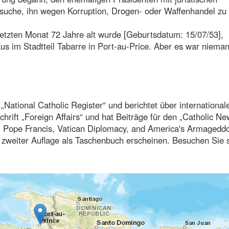
suche, ihn wegen Korruption, Drogen- oder Waffenhandel zu
letzten Monat 72 Jahre alt wurde [Geburtsdatum: 15/07/53],
s im Stadtteil Tabarre in Port-au-Price. Aber es war niema
„National Catholic Register“ und berichtet über international
chrift „Foreign Affairs“ und hat Beiträge für den „Catholic N
s: Pope Francis, Vatican Diplomacy, and America's Armagedd
in zweiter Auflage als Taschenbuch erscheinen. Besuchen Sie 