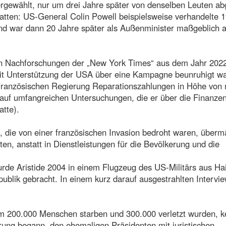
rgewählt, nur um drei Jahre später von denselben Leuten ab
hatten: US-General Colin Powell beispielsweise verhandelte 1
und war dann 20 Jahre später als Außenminister maßgeblich 
on Nachforschungen der „New York Times“ aus dem Jahr 202
mit Unterstützung der USA über eine Kampagne beunruhigt wa
r französischen Regierung Reparationszahlungen in Höhe von
d auf umfangreichen Untersuchungen, die er über die Finanze
atte).
, die von einer französischen Invasion bedroht waren, überm
n, anstatt in Dienstleistungen für die Bevölkerung und die
de Aristide 2004 in einem Flugzeug des US-Militärs aus Hai
publik gebracht. In einem kurz darauf ausgestrahlten Intervi
m 200.000 Menschen starben und 300.000 verletzt wurden, k
erung begann, den ehemaligen Präsidenten mit juristischen