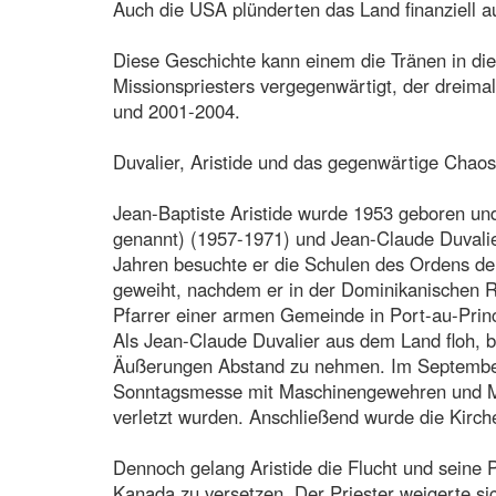
Auch die USA plünderten das Land finanziell a
Diese Geschichte kann einem die Tränen in die
Missionspriesters vergegenwärtigt, der dreima
und 2001-2004.
Duvalier, Aristide und das gegenwärtige Chaos
Jean-Baptiste Aristide wurde 1953 geboren u
genannt) (1957-1971) und Jean-Claude Duvalie
Jahren besuchte er die Schulen des Ordens de
geweiht, nachdem er in der Dominikanischen Rep
Pfarrer einer armen Gemeinde in Port-au-Prince
Als Jean-Claude Duvalier aus dem Land floh, b
Äußerungen Abstand zu nehmen. Im September 
Sonntagsmesse mit Maschinengewehren und Ma
verletzt wurden. Anschließend wurde die Kirche
Dennoch gelang Aristide die Flucht und seine P
Kanada zu versetzen. Der Priester weigerte 