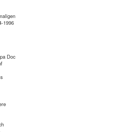
maligen
94-1996
apa Doc
nf
ls
ere
ch
n