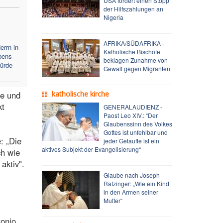
USA fordert einen Stopp
der Hilfszahlungen an
Nigeria
AFRIKA/SÜDAFRIKA -
errn in
Katholische Bischöfe
bens
beklagen Zunahme von
Würde
Gewalt gegen Migranten
fe und
katholische kirche
kt
GENERALAUDIENZ -
Paost Leo XIV.: “Der
Glaubenssinn des Volkes
Gottes ist unfehlbar und
: „Die
jeder Getaufte ist ein
aktives Subjekt der Evangelisierung“
ch wie
aktiv".
Glaube nach Joseph
Ratzinger: „Wie ein Kind
in den Armen seiner
Mutter“
tonio