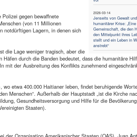
2026-03-14
e Polizei gegen bewaffnete
Jenseits von Gewalt und
 Menschen (von 11 Millionen
humanitärer Krise: „Eine
Gemeinschaft, die den H
n notdürftigen Lagern, in denen sich
den Mittelpunkt ihres Le
stellt und ein Leben in 
anstrebt“
st die Lage weniger tragisch, aber die
n Häfen durch die Banden bedeutet, dass die humanitäre Hil
n mit der Ausbreitung des Konflikts zunehmend eingeschrän
 wo etwa 400.000 Haitianer leben, findet beruhigende Worte
 den Menschen“. Außerhalb der Hauptstadt „ist die Kirche na
ildung, Gesundheitsversorgung und Hilfe für die Bevölkerung 
Vereinigten Staaten).
bei der Organisation Amerikanischer Staaten (OAS), Juan An