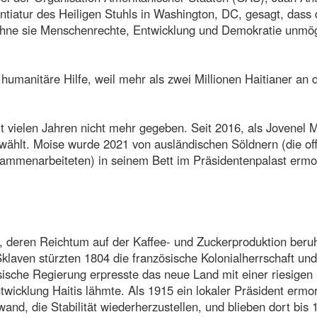
ntiatur des Heiligen Stuhls in Washington, DC, gesagt, dass 
l ohne sie Menschenrechte, Entwicklung und Demokratie unmög
ie humanitäre Hilfe, weil mehr als zwei Millionen Haitianer an 
eit vielen Jahren nicht mehr gegeben. Seit 2016, als Jovenel 
wählt. Moise wurde 2021 von ausländischen Söldnern (die of
sammenarbeiteten) in seinem Bett im Präsidentenpalast ermo
hs, deren Reichtum auf der Kaffee- und Zuckerproduktion beru
laven stürzten 1804 die französische Kolonialherrschaft und
ösische Regierung erpresste das neue Land mit einer riesigen
ntwicklung Haitis lähmte. Als 1915 ein lokaler Präsident ermo
nd, die Stabilität wiederherzustellen, und blieben dort bis 