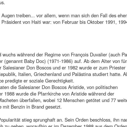
us.
 Augen treiben... vor allem, wenn man sich den Fall des ehe
l Präsident von Haiti war: von Februar bis Oktober 1991, 19
nd wuchs während der Regime von François Duvalier (auch P
r (genannt Baby Doc) (1971-1986) auf. Ab dem Alter von fü
r Salesianer Don Boscos und er 1982 wurde er zum Priester
ublik, Italien, Griechenland und Palästina studiert hatte. A
 predigte er soziale Gerechtigkeit.
aten die Salesianer Don Boscos Aristide, von politischen
1988 wurde die Pfarrkirche von Aristide während der
cheten überfallen, wobei 12 Menschen getötet und 77 weit
 mit Benzin in Brand gesetzt.
opularität stieg sprunghaft an. Sein Orden beschloss, ihn na
sich zu gehen, woraufhin er im Dezember 1988 aus dem Orde