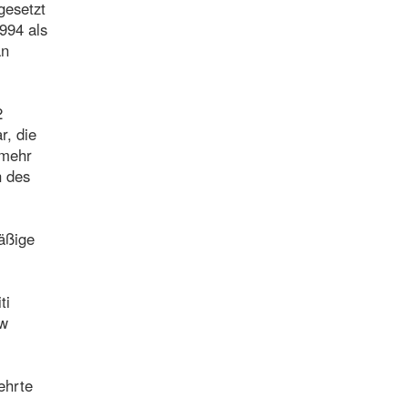
gesetzt
994 als
an
2
r, die
 mehr
n des
äßige
ti
ew
ehrte