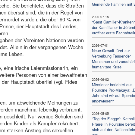
Gemeinde Familien mit 
oche. Sie berichtete, dass die Straßen
hen übersät sind, die in der Regel von
2026-07-15
ermordet wurden, die über 90 % von
“Saint Camille"-Kranken
Prince, der Hauptstadt des Landes,
der Kamillianer in Jérém
eren.
eröffnet erste Fachabtei
gaben der Vereinten Nationen wurden
2026-07-01
rdet. Allein in der vergangenen Woche
Neue Gewalt führt zur
ums Leben.
Vertreibung Tausender
Menschen und verschärft
humanitäre Krise
eine irische Laienmissionarin, ein
weitere Personen von einer bewaffneten
2026-06-02
der Hauptstadt überfiel (vgl. Fides
Missionar berichtet aus
Pourcine Pic-Makaya: „
Jahr sind wir auf Spend
angewiesen“
men, um abweichende Meinungen zu
werden manchmal lebendig verbrannt,
2026-05-05
n geschleift. Nur wenige Schulen sind
“Tag der Flagge”: Kathol
erden Kinder als Kämpfer rekrutiert.
Pfarrei in Pourcine bereit
em starken Anstieg des sexuellen
sich auf den Nationalfeie
vor