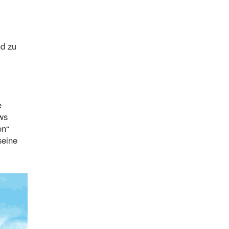
nd zu
e
ews
on“
seine