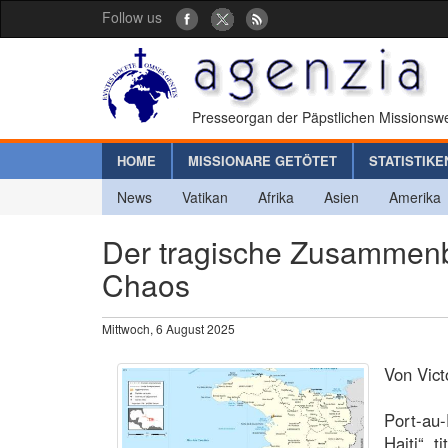
Follow us
Presseorgan der Päpstlichen Missionswe
HOME
MISSIONARE GETÖTET
STATISTIKE
News
Vatikan
Afrika
Asien
Amerika
Der tragische Zusammenb
Chaos
Mittwoch, 6 August 2025
Von Vict
Port-au-
Haiti“, t