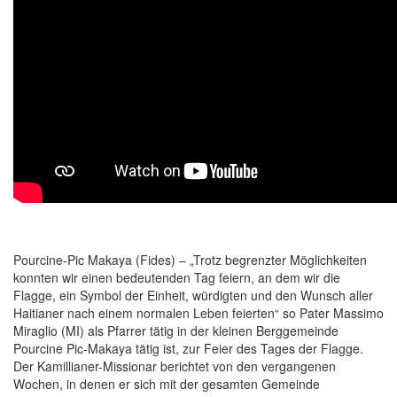
Pourcine-Pic Makaya (Fides) – „Trotz begrenzter Möglichkeiten
konnten wir einen bedeutenden Tag feiern, an dem wir die
Flagge, ein Symbol der Einheit, würdigten und den Wunsch aller
Haitianer nach einem normalen Leben feierten“ so Pater Massimo
Miraglio (MI) als Pfarrer tätig in der kleinen Berggemeinde
Pourcine Pic-Makaya tätig ist, zur Feier des Tages der Flagge.
Der Kamillianer-Missionar berichtet von den vergangenen
Wochen, in denen er sich mit der gesamten Gemeinde