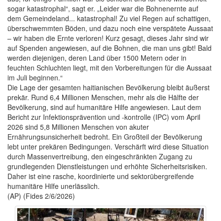
sogar katastrophal“, sagt er. „Leider war die Bohnenernte auf
dem Gemeindeland... katastrophal! Zu viel Regen auf schattigen,
überschwemmten Böden, und dazu noch eine verspätete Aussaat
– wir haben die Ernte verloren! Kurz gesagt, dieses Jahr sind wir
auf Spenden angewiesen, auf die Bohnen, die man uns gibt! Bald
werden diejenigen, deren Land über 1500 Metern oder in
feuchten Schluchten liegt, mit den Vorbereitungen für die Aussaat
im Juli beginnen.“
Die Lage der gesamten haitianischen Bevölkerung bleibt äußerst
prekär. Rund 6,4 Millionen Menschen, mehr als die Hälfte der
Bevölkerung, sind auf humanitäre Hilfe angewiesen. Laut dem
Bericht zur Infektionsprävention und -kontrolle (IPC) vom April
2026 sind 5,8 Millionen Menschen von akuter
Ernährungsunsicherheit bedroht. Ein Großteil der Bevölkerung
lebt unter prekären Bedingungen. Verschärft wird diese Situation
durch Massenvertreibung, den eingeschränkten Zugang zu
grundlegenden Dienstleistungen und erhöhte Sicherheitsrisiken.
Daher ist eine rasche, koordinierte und sektorübergreifende
humanitäre Hilfe unerlässlich.
(AP) (Fides 2/6/2026)