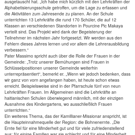
ausgetauscht hat. „Ich habe mich kürzlich mit den Lehrkräften der
Alphabetisierungsschule getroffen, um die Lage zu erfassen und
die Aktivitäten zum Jahresende zu planen. An der Schule
unterrichten 13 Lehrkräfte die rund 170 Schüler, die auf 12
Klassen an verschiedenen Standorten in Pourcine Pic Makaya
verteilt sind. Das Projekt wird dank der Begeisterung der
Teilnehmer im nächsten Jahr fortgesetzt. Wir werden aus den
Fehlern dieses Jahres lernen und vor allem die Lehrerausbildung
verbessern.“
Pater Massimo spricht auch über die Rolle der Frauen in der
Gemeinde: „Trotz unserer Bemühungen sind Frauen in
Schlüsselpositionen unserer Gemeinde weiterhin
unterrepräsentiert“, bemerkt er. „Wenn wir jedoch bedenken, dass
wir ganz von vorn angefangen haben, ist heute schon etwas
erreicht. Beispielsweise sind in der Pfarrschule fünf von neun
Lehrkräften Frauen. Im Allgemeinen sind die Lehrkräfte an
haitianischen Schulen überwiegend männlich, mit der einzigen
Ausnahme des Kindergartens, wo ausschließlich Frauen
unterrichten.“
Ein weiteres Thema, das der Kamillianer-Missionar anspricht, ist
die Haupteinnahmequelle der Region: die Bohnenernte. „Die
Ernte fiel für eine Minderheit gut und für viele zufriedenstellend
aus; für einige Familien war sie schlecht und für eine Minderheit