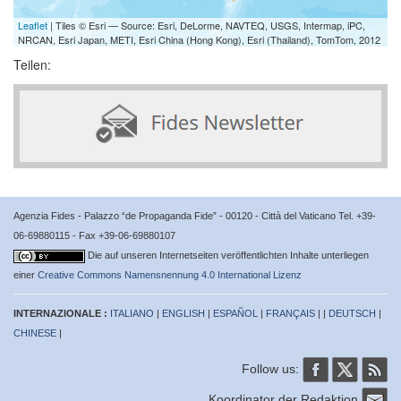
Leaflet
| Tiles © Esri — Source: Esri, DeLorme, NAVTEQ, USGS, Intermap, iPC,
NRCAN, Esri Japan, METI, Esri China (Hong Kong), Esri (Thailand), TomTom, 2012
Teilen:
Agenzia Fides - Palazzo “de Propaganda Fide” - 00120 - Città del Vaticano Tel. +39-
06-69880115 - Fax +39-06-69880107
Die auf unseren Internetseiten veröffentlichten Inhalte unterliegen
einer
Creative Commons Namensnennung 4.0 International Lizenz
INTERNAZIONALE :
ITALIANO
|
ENGLISH
|
ESPAÑOL
|
FRANÇAIS
| |
DEUTSCH
|
CHINESE
|
Follow us:
Koordinator der Redaktion