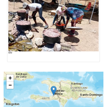
MM
+
−