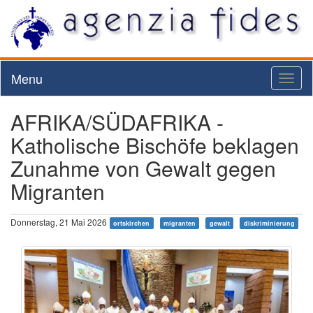
Menu
Toggl
naviga
AFRIKA/SÜDAFRIKA -
Katholische Bischöfe beklagen
Zunahme von Gewalt gegen
Migranten
Donnerstag, 21 Mai 2026
ortskirchen
migranten
gewalt
diskriminierung