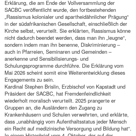
Erklärung, die am Ende der Vollversammlung der
SACBC veröffentlicht wurde, den fortbestehenden
„Rassismus kolonialer und apartheidähnlicher Prägung“
in der südafrikanischen Gesellschaft, einschließlich der
Kirche selbst, verurteilt. Sie erklärten, Rassismus könne
nicht dadurch beendet werden, dass man ihn „leugne“,
sondern indem man ihn benenne, Diskriminierung –
auch in Pfarreien, Seminaren und Gemeinden –
anerkenne und Sensibilisierungs- und
Schulungsprogramme durchführe. Die Erklärung vom
Mai 2026 scheint somit eine Weiterentwicklung dieses
Engagements zu sein.
Kardinal Stephen Brislin, Erzbischof von Kapstadt und
Präsident der SACBC, hat Fremdenfeindlichkeit
wiederholt moralisch verurteilt. 2025 prangerte er
Gruppen an, die Ausländern den Zugang zu
Krankenhäusern und Schulen verwehrten, und erklärte,
dass „unabhängig vom Aufenthaltsstatus jeder Mensch
ein Recht auf medizinische Versorgung und Bildung hat“.
In einem Hirtenbrief vom 4. Oktober, der auf der