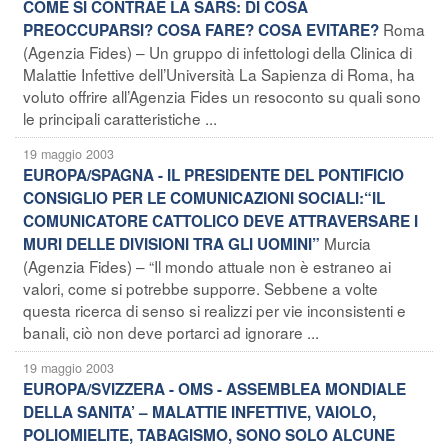
COME SI CONTRAE LA SARS: DI COSA
Roma
PREOCCUPARSI? COSA FARE? COSA EVITARE?
(Agenzia Fides) – Un gruppo di infettologi della Clinica di
Malattie Infettive dell’Università La Sapienza di Roma, ha
voluto offrire all’Agenzia Fides un resoconto su quali sono
le principali caratteristiche ...
19 maggio 2003
EUROPA/SPAGNA - IL PRESIDENTE DEL PONTIFICIO
CONSIGLIO PER LE COMUNICAZIONI SOCIALI:“IL
COMUNICATORE CATTOLICO DEVE ATTRAVERSARE I
Murcia
MURI DELLE DIVISIONI TRA GLI UOMINI”
(Agenzia Fides) – “Il mondo attuale non è estraneo ai
valori, come si potrebbe supporre. Sebbene a volte
questa ricerca di senso si realizzi per vie inconsistenti e
banali, ciò non deve portarci ad ignorare ...
19 maggio 2003
EUROPA/SVIZZERA - OMS - ASSEMBLEA MONDIALE
DELLA SANITA’ – MALATTIE INFETTIVE, VAIOLO,
POLIOMIELITE, TABAGISMO, SONO SOLO ALCUNE