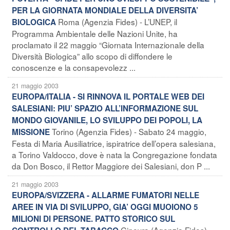
PER LA GIORNATA MONDIALE DELLA DIVERSITA’
Roma (Agenzia Fides) - L’UNEP, il
BIOLOGICA
Programma Ambientale delle Nazioni Unite, ha
proclamato il 22 maggio “Giornata Internazionale della
Diversità Biologica” allo scopo di diffondere le
conoscenze e la consapevolezz ...
21 maggio 2003
EUROPA/ITALIA - SI RINNOVA IL PORTALE WEB DEI
SALESIANI: PIU’ SPAZIO ALL’INFORMAZIONE SUL
MONDO GIOVANILE, LO SVILUPPO DEI POPOLI, LA
Torino (Agenzia Fides) - Sabato 24 maggio,
MISSIONE
Festa di Maria Ausiliatrice, ispiratrice dell’opera salesiana,
a Torino Valdocco, dove è nata la Congregazione fondata
da Don Bosco, il Rettor Maggiore dei Salesiani, don P ...
21 maggio 2003
EUROPA/SVIZZERA - ALLARME FUMATORI NELLE
AREE IN VIA DI SVILUPPO, GIA’ OGGI MUOIONO 5
MILIONI DI PERSONE. PATTO STORICO SUL
Ginevra (Agenzia Fides) -