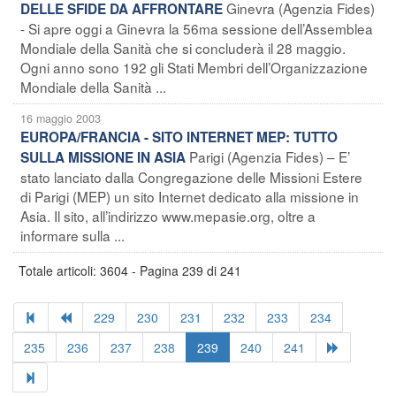
Ginevra (Agenzia Fides)
DELLE SFIDE DA AFFRONTARE
- Si apre oggi a Ginevra la 56ma sessione dell’Assemblea
Mondiale della Sanità che si concluderà il 28 maggio.
Ogni anno sono 192 gli Stati Membri dell’Organizzazione
Mondiale della Sanità ...
16 maggio 2003
EUROPA/FRANCIA - SITO INTERNET MEP: TUTTO
Parigi (Agenzia Fides) – E’
SULLA MISSIONE IN ASIA
stato lanciato dalla Congregazione delle Missioni Estere
di Parigi (MEP) un sito Internet dedicato alla missione in
Asia. Il sito, all’indirizzo www.mepasie.org, oltre a
informare sulla ...
Totale articoli: 3604 - Pagina 239 di 241
229
230
231
232
233
234
235
236
237
238
239
240
241