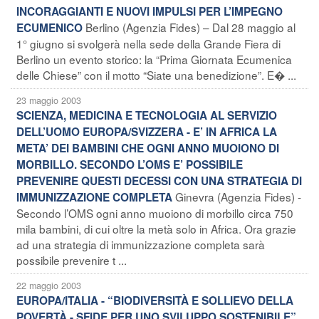
INCORAGGIANTI E NUOVI IMPULSI PER L’IMPEGNO
Berlino (Agenzia Fides) – Dal 28 maggio al
ECUMENICO
1° giugno si svolgerà nella sede della Grande Fiera di
Berlino un evento storico: la “Prima Giornata Ecumenica
delle Chiese” con il motto “Siate una benedizione”. E� ...
23 maggio 2003
SCIENZA, MEDICINA E TECNOLOGIA AL SERVIZIO
DELL’UOMO EUROPA/SVIZZERA - E’ IN AFRICA LA
META’ DEI BAMBINI CHE OGNI ANNO MUOIONO DI
MORBILLO. SECONDO L’OMS E’ POSSIBILE
PREVENIRE QUESTI DECESSI CON UNA STRATEGIA DI
Ginevra (Agenzia Fides) -
IMMUNIZZAZIONE COMPLETA
Secondo l’OMS ogni anno muoiono di morbillo circa 750
mila bambini, di cui oltre la metà solo in Africa. Ora grazie
ad una strategia di immunizzazione completa sarà
possibile prevenire t ...
22 maggio 2003
EUROPA/ITALIA - “BIODIVERSITÀ E SOLLIEVO DELLA
POVERTÀ - SFIDE PER UNO SVILUPPO SOSTENIBILE”,