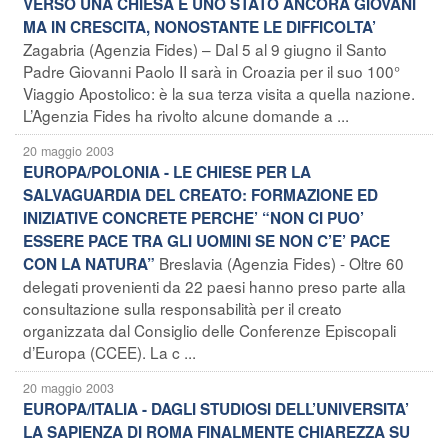
VERSO UNA CHIESA E UNO STATO ANCORA GIOVANI
MA IN CRESCITA, NONOSTANTE LE DIFFICOLTA’
Zagabria (Agenzia Fides) – Dal 5 al 9 giugno il Santo
Padre Giovanni Paolo II sarà in Croazia per il suo 100°
Viaggio Apostolico: è la sua terza visita a quella nazione.
L’Agenzia Fides ha rivolto alcune domande a ...
20 maggio 2003
EUROPA/POLONIA - LE CHIESE PER LA
SALVAGUARDIA DEL CREATO: FORMAZIONE ED
INIZIATIVE CONCRETE PERCHE’ “NON CI PUO’
ESSERE PACE TRA GLI UOMINI SE NON C’E’ PACE
Breslavia (Agenzia Fides) - Oltre 60
CON LA NATURA”
delegati provenienti da 22 paesi hanno preso parte alla
consultazione sulla responsabilità per il creato
organizzata dal Consiglio delle Conferenze Episcopali
d’Europa (CCEE). La c ...
20 maggio 2003
EUROPA/ITALIA - DAGLI STUDIOSI DELL’UNIVERSITA’
LA SAPIENZA DI ROMA FINALMENTE CHIAREZZA SU