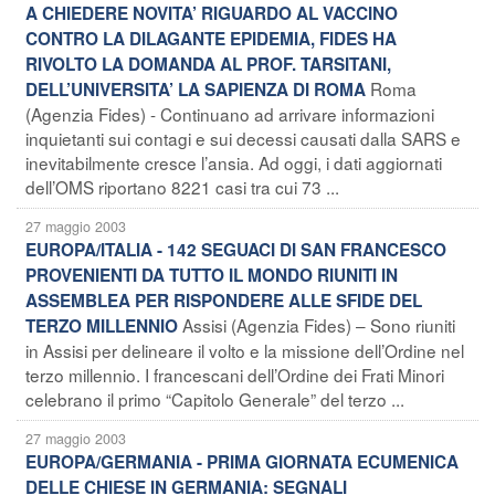
A CHIEDERE NOVITA’ RIGUARDO AL VACCINO
CONTRO LA DILAGANTE EPIDEMIA, FIDES HA
RIVOLTO LA DOMANDA AL PROF. TARSITANI,
Roma
DELL’UNIVERSITA’ LA SAPIENZA DI ROMA
(Agenzia Fides) - Continuano ad arrivare informazioni
inquietanti sui contagi e sui decessi causati dalla SARS e
inevitabilmente cresce l’ansia. Ad oggi, i dati aggiornati
dell’OMS riportano 8221 casi tra cui 73 ...
27 maggio 2003
EUROPA/ITALIA - 142 SEGUACI DI SAN FRANCESCO
PROVENIENTI DA TUTTO IL MONDO RIUNITI IN
ASSEMBLEA PER RISPONDERE ALLE SFIDE DEL
Assisi (Agenzia Fides) – Sono riuniti
TERZO MILLENNIO
in Assisi per delineare il volto e la missione dell’Ordine nel
terzo millennio. I francescani dell’Ordine dei Frati Minori
celebrano il primo “Capitolo Generale” del terzo ...
27 maggio 2003
EUROPA/GERMANIA - PRIMA GIORNATA ECUMENICA
DELLE CHIESE IN GERMANIA: SEGNALI