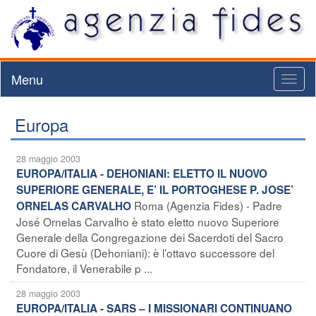
Menu
Toggl
naviga
Europa
28 maggio 2003
EUROPA/ITALIA - DEHONIANI: ELETTO IL NUOVO
SUPERIORE GENERALE, E’ IL PORTOGHESE P. JOSE’
Roma (Agenzia Fides) - Padre
ORNELAS CARVALHO
José Ornelas Carvalho è stato eletto nuovo Superiore
Generale della Congregazione dei Sacerdoti del Sacro
Cuore di Gesù (Dehoniani): è l’ottavo successore del
Fondatore, il Venerabile p ...
28 maggio 2003
EUROPA/ITALIA - SARS – I MISSIONARI CONTINUANO