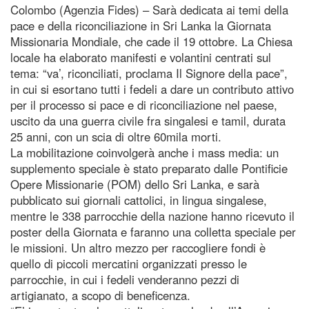
Colombo (Agenzia Fides) – Sarà dedicata ai temi della
pace e della riconciliazione in Sri Lanka la Giornata
Missionaria Mondiale, che cade il 19 ottobre. La Chiesa
locale ha elaborato manifesti e volantini centrati sul
tema: “va’, riconciliati, proclama Il Signore della pace”,
in cui si esortano tutti i fedeli a dare un contributo attivo
per il processo si pace e di riconciliazione nel paese,
uscito da una guerra civile fra singalesi e tamil, durata
25 anni, con un scia di oltre 60mila morti.
La mobilitazione coinvolgerà anche i mass media: un
supplemento speciale è stato preparato dalle Pontificie
Opere Missionarie (POM) dello Sri Lanka, e sarà
pubblicato sui giornali cattolici, in lingua singalese,
mentre le 338 parrocchie della nazione hanno ricevuto il
poster della Giornata e faranno una colletta speciale per
le missioni. Un altro mezzo per raccogliere fondi è
quello di piccoli mercatini organizzati presso le
parrocchie, in cui i fedeli venderanno pezzi di
artigianato, a scopo di beneficenza.