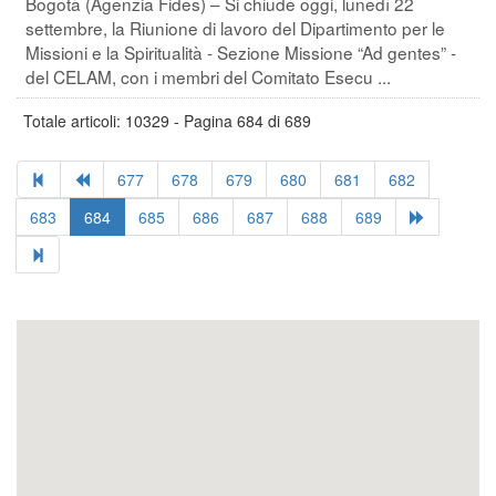
Bogotà (Agenzia Fides) – Si chiude oggi, lunedì 22
settembre, la Riunione di lavoro del Dipartimento per le
Missioni e la Spiritualità - Sezione Missione “Ad gentes” -
del CELAM, con i membri del Comitato Esecu ...
Totale articoli: 10329 - Pagina 684 di 689
677
678
679
680
681
682
683
684
685
686
687
688
689