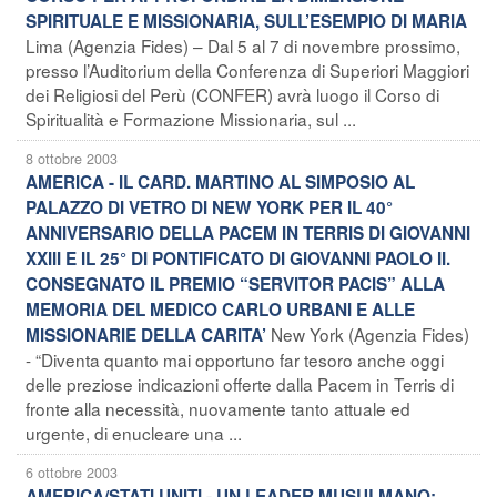
SPIRITUALE E MISSIONARIA, SULL’ESEMPIO DI MARIA
Lima (Agenzia Fides) – Dal 5 al 7 di novembre prossimo,
presso l’Auditorium della Conferenza di Superiori Maggiori
dei Religiosi del Perù (CONFER) avrà luogo il Corso di
Spiritualità e Formazione Missionaria, sul ...
8 ottobre 2003
AMERICA - IL CARD. MARTINO AL SIMPOSIO AL
PALAZZO DI VETRO DI NEW YORK PER IL 40°
ANNIVERSARIO DELLA PACEM IN TERRIS DI GIOVANNI
XXIII E IL 25° DI PONTIFICATO DI GIOVANNI PAOLO II.
CONSEGNATO IL PREMIO “SERVITOR PACIS” ALLA
MEMORIA DEL MEDICO CARLO URBANI E ALLE
New York (Agenzia Fides)
MISSIONARIE DELLA CARITA’
- “Diventa quanto mai opportuno far tesoro anche oggi
delle preziose indicazioni offerte dalla Pacem in Terris di
fronte alla necessità, nuovamente tanto attuale ed
urgente, di enucleare una ...
6 ottobre 2003
AMERICA/STATI UNITI - UN LEADER MUSULMANO: