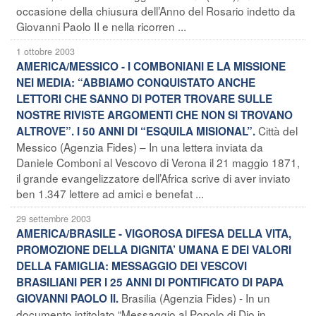
occasione della chiusura dell’Anno del Rosario indetto da
Giovanni Paolo II e nella ricorren ...
1 ottobre 2003
AMERICA/MESSICO - I COMBONIANI E LA MISSIONE
NEI MEDIA: “ABBIAMO CONQUISTATO ANCHE
LETTORI CHE SANNO DI POTER TROVARE SULLE
NOSTRE RIVISTE ARGOMENTI CHE NON SI TROVANO
Città del
ALTROVE”. I 50 ANNI DI “ESQUILA MISIONAL”.
Messico (Agenzia Fides) – In una lettera inviata da
Daniele Comboni al Vescovo di Verona il 21 maggio 1871,
il grande evangelizzatore dell’Africa scrive di aver inviato
ben 1.347 lettere ad amici e benefat ...
29 settembre 2003
AMERICA/BRASILE - VIGOROSA DIFESA DELLA VITA,
PROMOZIONE DELLA DIGNITA’ UMANA E DEI VALORI
DELLA FAMIGLIA: MESSAGGIO DEI VESCOVI
BRASILIANI PER I 25 ANNI DI PONTIFICATO DI PAPA
Brasilia (Agenzia Fides) - In un
GIOVANNI PAOLO II.
documento intitolato “Messaggio al Popolo di Dio in