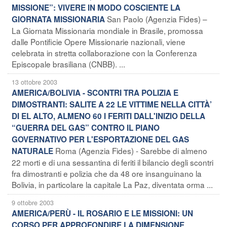
MISSIONE”: VIVERE IN MODO COSCIENTE LA
San Paolo (Agenzia Fides) –
GIORNATA MISSIONARIA
La Giornata Missionaria mondiale in Brasile, promossa
dalle Pontificie Opere Missionarie nazionali, viene
celebrata in stretta collaborazione con la Conferenza
Episcopale brasiliana (CNBB). ...
13 ottobre 2003
AMERICA/BOLIVIA - SCONTRI TRA POLIZIA E
DIMOSTRANTI: SALITE A 22 LE VITTIME NELLA CITTÀ’
DI EL ALTO, ALMENO 60 I FERITI DALL'INIZIO DELLA
“GUERRA DEL GAS” CONTRO IL PIANO
GOVERNATIVO PER L'ESPORTAZIONE DEL GAS
Roma (Agenzia Fides) - Sarebbe di almeno
NATURALE
22 morti e di una sessantina di feriti il bilancio degli scontri
fra dimostranti e polizia che da 48 ore insanguinano la
Bolivia, in particolare la capitale La Paz, diventata orma ...
9 ottobre 2003
AMERICA/PERÙ - IL ROSARIO E LE MISSIONI: UN
CORSO PER APPROFONDIRE LA DIMENSIONE