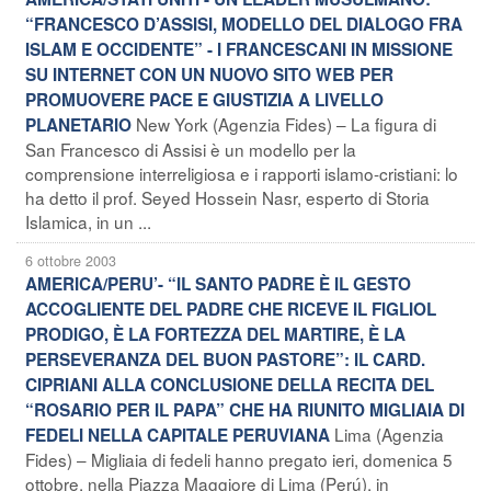
“FRANCESCO D’ASSISI, MODELLO DEL DIALOGO FRA
ISLAM E OCCIDENTE” - I FRANCESCANI IN MISSIONE
SU INTERNET CON UN NUOVO SITO WEB PER
PROMUOVERE PACE E GIUSTIZIA A LIVELLO
New York (Agenzia Fides) – La figura di
PLANETARIO
San Francesco di Assisi è un modello per la
comprensione interreligiosa e i rapporti islamo-cristiani: lo
ha detto il prof. Seyed Hossein Nasr, esperto di Storia
Islamica, in un ...
6 ottobre 2003
AMERICA/PERU’- “IL SANTO PADRE È IL GESTO
ACCOGLIENTE DEL PADRE CHE RICEVE IL FIGLIOL
PRODIGO, È LA FORTEZZA DEL MARTIRE, È LA
PERSEVERANZA DEL BUON PASTORE”: IL CARD.
CIPRIANI ALLA CONCLUSIONE DELLA RECITA DEL
“ROSARIO PER IL PAPA” CHE HA RIUNITO MIGLIAIA DI
Lima (Agenzia
FEDELI NELLA CAPITALE PERUVIANA
Fides) – Migliaia di fedeli hanno pregato ieri, domenica 5
ottobre, nella Piazza Maggiore di Lima (Perú), in