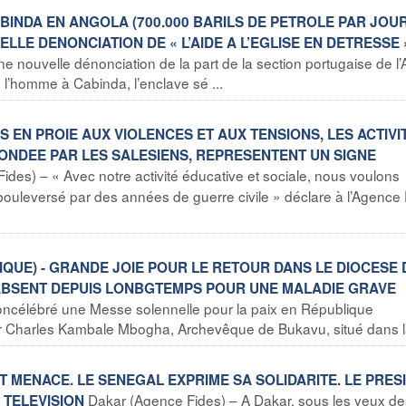
BINDA EN ANGOLA (700.000 BARILS DE PETROLE PAR JOUR
LLE DENONCIATION DE « L’AIDE A L’EGLISE EN DETRESSE 
 nouvelle dénonciation de la part de la section portugaise de l’
de l’homme à Cabinda, l’enclave sé ...
S EN PROIE AUX VIOLENCES ET AUX TENSIONS, LES ACTIVI
FONDEE PAR LES SALESIENS, REPRESENTENT UN SIGNE
des) – « Avec notre activité éducative et sociale, nous voulons
uleversé par des années de guerre civile » déclare à l’Agence 
QUE) - GRANDE JOIE POUR LE RETOUR DANS LE DIOCESE 
 ABSENT DEPUIS LONBGTEMPS POUR UNE MALADIE GRAVE
ncélébré une Messe solennelle pour la paix en République
r Charles Kambale Mbogha, Archevêque de Bukavu, situé dans la
ST MENACE. LE SENEGAL EXPRIME SA SOLIDARITE. LE PRES
Dakar (Agence Fides) – A Dakar, sous les yeux de
 TELEVISION