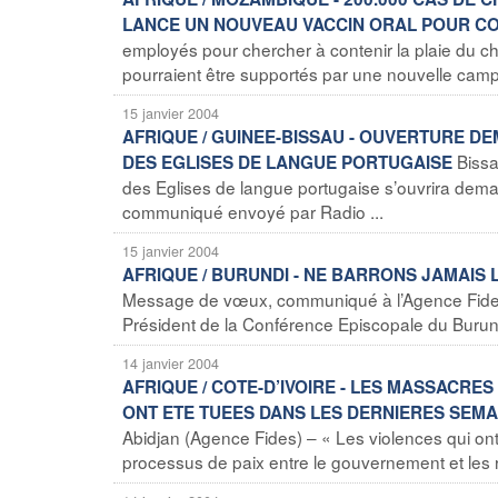
LANCE UN NOUVEAU VACCIN ORAL POUR C
employés pour chercher à contenir la plaie du c
pourraient être supportés par une nouvelle camp
15 janvier 2004
AFRIQUE / GUINEE-BISSAU - OUVERTURE D
Biss
DES EGLISES DE LANGUE PORTUGAISE
des Eglises de langue portugaise s’ouvrira demai
communiqué envoyé par Radio ...
15 janvier 2004
AFRIQUE / BURUNDI - NE BARRONS JAMAIS 
Message de vœux, communiqué à l’Agence Fides
Président de la Conférence Episcopale du Burund
14 janvier 2004
AFRIQUE / COTE-D’IVOIRE - LES MASSACRE
ONT ETE TUEES DANS LES DERNIERES SEMA
Abidjan (Agence Fides) – « Les violences qui ont 
processus de paix entre le gouvernement et les re