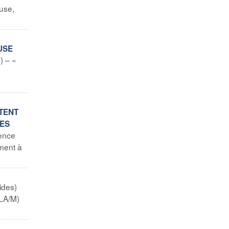
use,
USE
) – «
TENT
TES
ence
ement à
ides)
PLA/M)