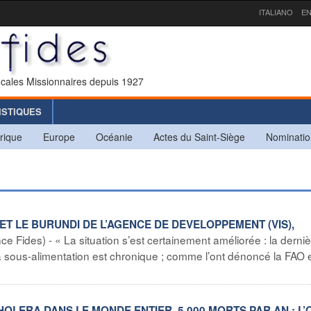
ITALIANO
EN
icales Missionnaires depuis 1927
ISTIQUES
rique
Europe
Océanie
Actes du Saint-Siège
Nominatio
ET LE BURUNDI DE L’AGENCE DE DEVELOPPEMENT (VIS),
 Fides) - « La situation s’est certainement améliorée : la derni
la sous-alimentation est chronique ; comme l’ont dénoncé la FAO e
HOLERA DANS LE MONDE ENTIER, 5.000 MORTS PAR AN : L