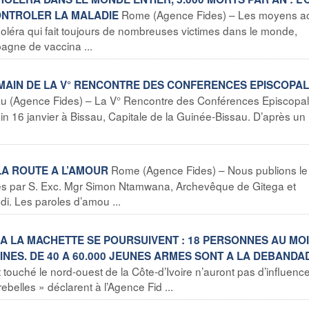
Rome (Agence Fides) – Les moyens ac
ONTROLER LA MALADIE
holéra qui fait toujours de nombreuses victimes dans le monde,
agne de vaccina ...
EMAIN DE LA V° RENCONTRE DES CONFERENCES EPISCOPA
au (Agence Fides) – La V° Rencontre des Conférences Episcopa
n 16 janvier à Bissau, Capitale de la Guinée-Bissau. D’après un
Rome (Agence Fides) – Nous publions le
LA ROUTE A L’AMOUR
 par S. Exc. Mgr Simon Ntamwana, Archevêque de Gitega et
i. Les paroles d’amou ...
S A LA MACHETTE SE POURSUIVENT : 18 PERSONNES AU MO
INES. DE 40 A 60.000 JEUNES ARMES SONT A LA DEBANDA
touché le nord-ouest de la Côte-d’Ivoire n’auront pas d’influence
belles » déclarent à l’Agence Fid ...