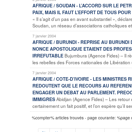
AFRIQUE / SOUDAN - L’ACCORD SUR LE PETR
PAIX, MAIS IL FAUT L’EFFORT DE TOUS PO
« Il s’agit d’un pas en avant substantiel », décl
Soudan, un réseau d’associations catholiques et 
7 janvier 2004
AFRIQUE / BURUNDI - REPRISE AU BURUNDI
NONCE APOSTOLIQUE ETAIENT DES PROFESS
Bujumbura (Agence Fides) – Il règ
IRREFUTABLE
les rebelles des Forces nationales de Libération (
7 janvier 2004
AFRIQUE / COTE-D’IVOIRE - LES MINISTRE
REDOUTENT QUE LE RECOURS AU REFEREND
ENGAGER UN DEBAT AU PARLEMENT. PREO
Abidjan (Agence Fides) – Les retour 
IMMIGRES
certainement un fait positif, et l’on espère qu’il
%compter% articles trouvés - page courante: %page