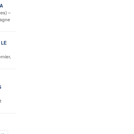
LA
es) –
mpagne
 LE
rnier,
S
t