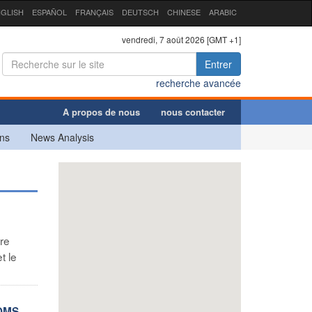
GLISH
ESPAÑOL
FRANÇAIS
DEUTSCH
CHINESE
ARABIC
vendredi, 7 août 2026 [GMT +1]
Entrer
recherche avancée
A propos de nous
nous contacter
ns
News Analysis
ère
t le
’OMS