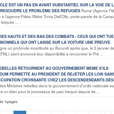
OLE EST UN PAS EN AVANT SUBSTANTIEL SUR LA VOIE DE 
Rome (Agence Fid
UR RESOUDRE LE PROBLEME DES REFUGIES
are à l’agence Fides l’Abbé Tonio Dell’Olio, porte-parole de la Ca
laïques ...
 DES HAUTS ET DES BAS DES COMBATS - CEUX QUI ONT TUE
IONNELS QUI ONT LAISSE SUR LA VOITURE UNE PREUVE
ne un profonde incertitude au Burundi après que, le 5 janvier de
FNL) aient annoncé leur disponibilité à rencontrer le Pré ...
S REBELLES RETOURNENT AU GOUVERNEMENT MEME S’ILS
UM PERMETTE AU PRESIDENT DE REJETER LES LOIS SAN
CCUPATION CROISSANTE CHEZ LES DESCENDENDANTS DES
des Ministres rebelles dans le gouvernement d’unité nationale es
 sera un élan pour le processus de paix bloqué depuis de ...
 de %pages