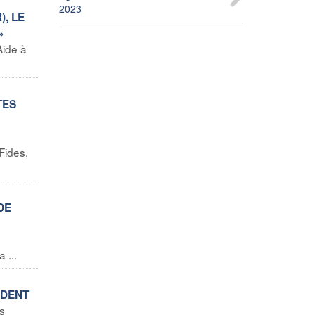
2023
), LE
»
Aide à
TES
Fides,
DE
 ...
IDENT
s