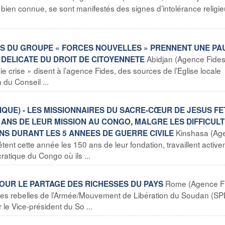
bien connue, se sont manifestés des signes d’intolérance religie
STRES DU GROUPE « FORCES NOUVELLES » PRENNENT UNE PA
Abidjan (Agence Fides
 DELICATE DU DROIT DE CITOYENNETE
e crise » disent à l’agence Fides, des sources de l’Eglise locale
 du Conseil ...
QUE) - LES MISSIONNAIRES DU SACRE-CŒUR DE JESUS FE
0 ANS DE LEUR MISSION AU CONGO, MALGRE LES DIFFICUL
Kinshasa (Ag
NS DURANT LES 5 ANNEES DE GUERRE CIVILE
tent cette année les 150 ans de leur fondation, travaillent activ
ratique du Congo où ils ...
Rome (Agence F
POUR LE PARTAGE DES RICHESSES DU PAYS
 les rebelles de l’Armée/Mouvement de Libération du Soudan (S
 le Vice-président du So ...