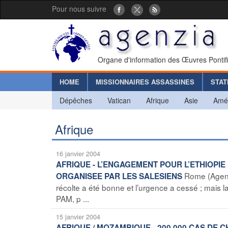
Pour nous suivre
Organe d'information des Œuvres Pontif
HOME
MISSIONNAIRES ASSASSINES
STAT
Dépêches
Vatican
Afrique
Asie
Amé
Afrique
16 janvier 2004
AFRIQUE - L’ENGAGEMENT POUR L’ETHIOPIE 
Rome (Agence
ORGANISEE PAR LES SALESIENS
récolte a été bonne et l’urgence a cessé ; mais 
PAM, p ...
15 janvier 2004
AFRIQUE / MOZAMBIQUE - 200.000 CAS DE C