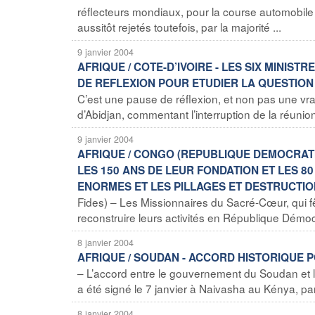
réflecteurs mondiaux, pour la course automobile 
aussitôt rejetés toutefois, par la majorité ...
9 janvier 2004
AFRIQUE / COTE-D’IVOIRE - LES SIX MINI
DE REFLEXION POUR ETUDIER LA QUESTION
C’est une pause de réflexion, et non pas une vrai
d’Abidjan, commentant l’interruption de la réunion
9 janvier 2004
AFRIQUE / CONGO (REPUBLIQUE DEMOCRATI
LES 150 ANS DE LEUR FONDATION ET LES 8
ENORMES ET LES PILLAGES ET DESTRUCTIO
Fides) – Les Missionnaires du Sacré-Cœur, qui fê
reconstruire leurs activités en République Démoc
8 janvier 2004
AFRIQUE / SOUDAN - ACCORD HISTORIQUE 
– L’accord entre le gouvernement du Soudan et
a été signé le 7 janvier à Naivasha au Kénya, par
8 janvier 2004