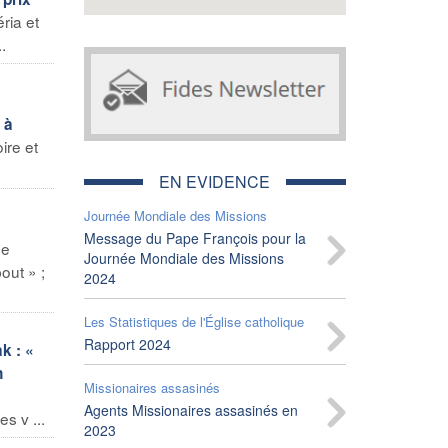
ria et
.
 à
ire et
EN EVIDENCE
Journée Mondiale des Missions
«
Message du Pape François pour la
se
Journée Mondiale des Missions
out » ;
2024
Les Statistiques de l'Église catholique
Rapport 2024
k : «
n
Missionaires assasinés
Agents Missionaires assasinés en
s v ...
2023