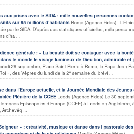
us aux prises avec le SIDA : mille nouvelles personnes conta
Rome (Agence Fides) - L’Ethio
sitifs sur 65 millions d’habitants
e par le SIDA. D’après des statistiques officielles, mille personn
s d’ha ...
dience générale : « La beauté doit se conjuguer avec la bonté
ir dans le monde le visage lumineux de Dieu bon, admirable et 
redi 29 septembre, Place Saint-Pierre à Rome, le Pape Jean Pau
 », des Vêpres du lundi de la 2° semaine du brévi ...
ise dans l’Europe actuelle, et la Journée Mondiale des Jeunes
Leeds (Agence Fides) Le 30 septem
mblée Plénière de la CCEE
nférences Episcopales d’Europe (CCEE) à Leeds en Angleterre, 
 Archevêq ...
 Seigneur » : créativité, musique et danse dans l pastorale des
Manille (Agence Fides) -
u sacerdoce et de la vie religieuse