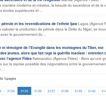
 manière moderne et créative, la beauté du sacerdoce et de la v
s écoles supérieures et ...
Lagos (Agence F
pétrole et les revendications de l’ethnie Ijaw
 saboter la production de pétrole dans le Delta du Niger, se trou
 avec le gouvernement du ...
 et témoigne de l’Evangile dans les montagnes du Tibet, est
des jeunes, alors que fait rage la guérilla maoïste : entretien 
Katmandou (Agence Fides) - Alors qu’une g
vec l’agence Fides
x sur la reprise possible des négociations entre le gouvernement
...
 de %pages
3
3134
3135
3136
3137
3138
3139
3140
31