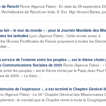
Rome (Agence Fides) - En date du 29 septembre 20
e de Ranchi
l’Archidiocèse de Ranchi en Inde, S. Exc. Mgr Vincent Barwa, ju
 fait « le tour du monde » : pour la Journée Mondiale des Mi
Lyon (Agence Fides) - Cette année aussi, à
utes les latitudes
les Œuvres Pontificales de France proposent à toutes les Direct
iat ...
rvice de l’entente entre les peuples », est le thème choisi 
Rome (Agence Fides) - «
des Communications Sociales de 2005
 entre les peuples » est le thème choisi par le Pape Jean Paul I
s de 2005. « Le thèm ...
témoins de l’espérance », s’est terminé le Chapitre Général 
e (Agence Fides) - Le 34° Chapitre Général des Missionnaires 
eptembre : le mandat que la Chapitre remet à toute la Congrégati