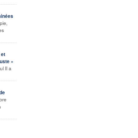
minées
pie,
es
 et
juste »
l II a
 de
bre
à