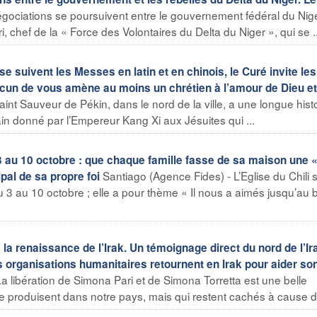
gociations se poursuivent entre le gouvernement fédéral du Nigé
, chef de la « Force des Volontaires du Delta du Niger », qui se ..
e suivent les Messes en latin et en chinois, le Curé invite les
hacun de vous amène au moins un chrétien à l’amour de Dieu et
nt Sauveur de Pékin, dans le nord de la ville, a une longue histo
rain donné par l’Empereur Kang Xi aux Jésuites qui ...
 au 10 octobre : que chaque famille fasse de sa maison une 
Santiago (Agence Fides) - L’Eglise du Chili 
ipal de sa propre foi
 3 au 10 octobre ; elle a pour thème « Il nous a aimés jusqu’au b
a renaissance de l’Irak. Un témoignage direct du nord de l’Ira
s organisations humanitaires retournent en Irak pour aider so
 libération de Simona Pari et de Simona Torretta est une belle
i se produisent dans notre pays, mais qui restent cachés à cause de