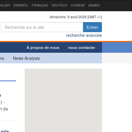
GLISH
ESPAÑOL
FRANÇAIS
DEUTSCH
CHINESE
ARABIC
dimanche, 9 août 2026 [GMT +1]
Entrer
recherche avancée
A propos de nous
nous contacter
ns
News Analysis
e
) -
rt de
 prix