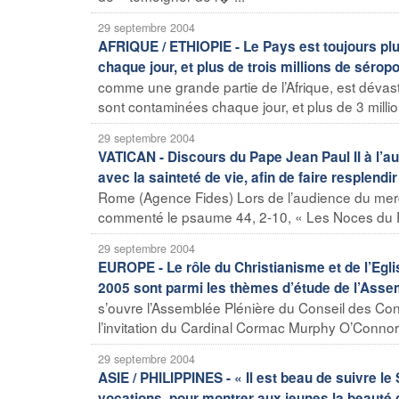
29 septembre 2004
AFRIQUE / ETHIOPIE - Le Pays est toujours pl
chaque jour, et plus de trois millions de séropo
comme une grande partie de l’Afrique, est dévasté
sont contaminées chaque jour, et plus de 3 million
29 septembre 2004
VATICAN - Discours du Pape Jean Paul II à l’au
avec la sainteté de vie, afin de faire resplend
Rome (Agence Fides) Lors de l’audience du merc
commenté le psaume 44, 2-10, « Les Noces du Roi
29 septembre 2004
EUROPE - Le rôle du Christianisme et de l’Egl
2005 sont parmi les thèmes d’étude de l’Asse
s’ouvre l’Assemblée Plénière du Conseil des Co
l’invitation du Cardinal Cormac Murphy O’Connor,
29 septembre 2004
ASIE / PHILIPPINES - « Il est beau de suivre le
vocations, pour montrer aux jeunes la beauté d