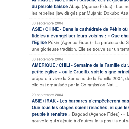
Abuja (Agence Fides) - Les né
du pétrole baisse
les rebelles Ijaw dirigés par Mujahid Dokubo Asari
30 septembre 2004
ASIE / CHINE - Dans la cathédrale de Pékin où s
fidèles à évangéliser leurs voisins : « Que c
Pékin (Agence Fides) - La paroisse du Sai
l’Eglise
une glorieuse tradition. Elle se trouve sur un ter
30 septembre 2004
AMERIQUE / CHILI - Semaine de la Famille du 3
petite église » où le Crucifix soit le signe princ
prépare à vivre la Semaine de la Famille 2004, du
elle est organisée par la Commission Nat ...
29 septembre 2004
ASIE / IRAK - Les barbares n’empêcheront pas l
Que tous les otages soient relâchés, et que le
Bagdad (Agence Fides) - « La
peuple à renaître »
nouvelle qui s’ajoute à d’autres faits positifs qu