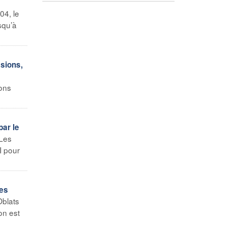
04, le
squ’à
ssions,
ions
par le
 Les
I pour
des
Oblats
on est