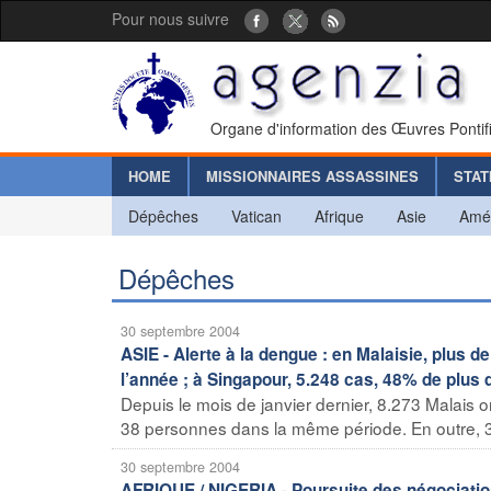
Pour nous suivre
Organe d'information des Œuvres Pontif
HOME
MISSIONNAIRES ASSASSINES
STAT
Dépêches
Vatican
Afrique
Asie
Amé
Dépêches
30 septembre 2004
ASIE - Alerte à la dengue : en Malaisie, plus 
l’année ; à Singapour, 5.248 cas, 48% de plus
Depuis le mois de janvier dernier, 8.273 Malais 
38 personnes dans la même période. En outre, 3
30 septembre 2004
AFRIQUE / NIGERIA - Poursuite des négociation