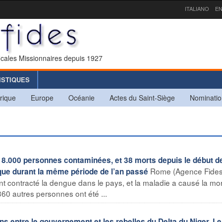
ITALIANO
EN
icales Missionnaires depuis 1927
ISTIQUES
rique
Europe
Océanie
Actes du Saint-Siège
Nominatio
de 8.000 personnes contaminées, et 38 morts depuis le début d
Rome (Agence Fides
 que durant la même période de l’an passé
ont contracté la dengue dans le pays, et la maladie a causé la mo
60 autres personnes ont été ...
s entre le gouvernement et les rebelles du Delta du Niger. Le