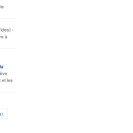
ie
ides) -
ve à
du
rève
 et les
41