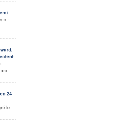
demi
te :
oward,
pectent
s
ième
 en 24
ré le