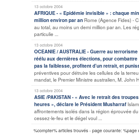
13 octobre 2004
AFRIQUE - « Epidémie invisible » : chaque mi
Rome (Agence Fides) - C
million environ par an
au total, au moins un demi million par an. Les ré
particulie ...
13 octobre 2004
OCEANIE / AUSTRALIE - Guerre au terrorisme e
réélu aux dernières élections, pour combattre l
pas la faiblesse, profitent d’un retrait, et punis
préventives pour détruire les cellules de la te
mandat, le Premier Ministre australien, M. John H
13 octobre 2004
ASIE /PAKISTAN - « Avec le retrait des troupes
Islam
heures », déclare le Président Musharraf
affrontements isolés dans la région éprouvée du C
cessez-le-feu et le dégel voul ...
%compter% articles trouvés - page courante: %page