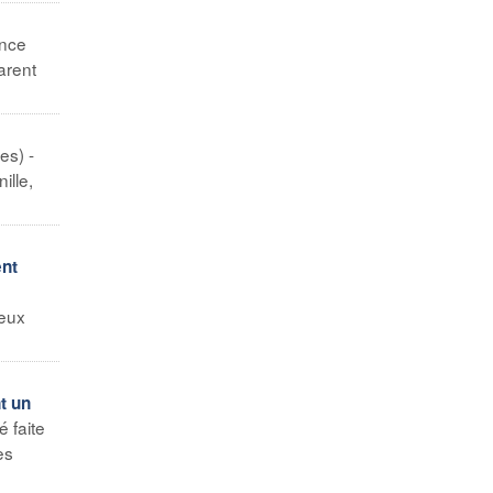
nce
arent
es) -
ille,
ent
reux
t un
 faite
es