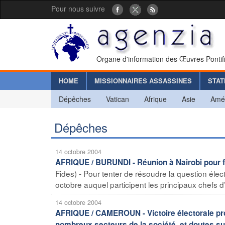
Pour nous suivre
Organe d'information des Œuvres Pontif
HOME
MISSIONNAIRES ASSASSINES
STAT
Dépêches
Vatican
Afrique
Asie
Amé
Dépêches
14 octobre 2004
AFRIQUE / BURUNDI - Réunion à Nairobi pour f
Fides) - Pour tenter de résoudre la question éle
octobre auquel participent les principaux chefs d
14 octobre 2004
AFRIQUE / CAMEROUN - Victoire électorale pro
nombreux secteurs de la société, et doutes sur