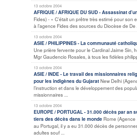
13 octobre 2004
AFRIQUE / AFRIQUE DU SUD - Assassinat d’un p
Fides) - « C’était un prêtre très estimé pour s
à l’agence Fides des sources du Diocèse de De A
13 octobre 2004
ASIE / PHILIPPINES - La communauté catholique
Une prière fervente pour le Cardinal Jaime Sin, hos
Mgr Gaudencio Rosales, à tous les fidèles philippi
13 octobre 2004
ASIE / INDE - Le travail des missionnaires reli
New Delhi (Agence
pour les indigènes du Gujarat
l’instruction et dans le développement des popula
missionnaires ...
13 octobre 2004
EUROPE / PORTUGAL - 31.000 décès par an sui
Rome (Agence Fi
tiers des décès dans le monde
au Portugal, il y a eu 31.000 décès de personne
adultes souf ...