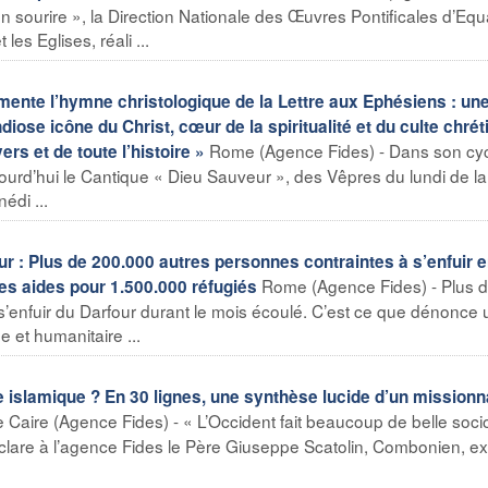
 sourire », la Direction Nationale des Œuvres Pontificales d’Equ
les Eglises, réali ...
ente l’hymne christologique de la Lettre aux Ephésiens : un
diose icône du Christ, cœur de la spiritualité et du culte chrét
Rome (Agence Fides) - Dans son cy
ers et de toute l’histoire »
urd’hui le Cantique « Dieu Sauveur », des Vêpres du lundi de la
édi ...
 : Plus de 200.000 autres personnes contraintes à s’enfuir 
Rome (Agence Fides) - Plus 
les aides pour 1.500.000 réfugiés
s’enfuir du Darfour durant le mois écoulé. C’est ce que dénonce 
e et humanitaire ...
 islamique ? En 30 lignes, une synthèse lucide d’un missionn
 Caire (Agence Fides) - « L’Occident fait beaucoup de belle socio
éclare à l’agence Fides le Père Giuseppe Scatolin, Combonien, ex