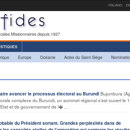
ITALIANO
EN
icales Missionnaires depuis 1927
ISTIQUES
rique
Europe
Océanie
Actes du Saint-Siège
Nominatio
Bujumbura (A
aire avancer le processus électoral au Burundi
ctorale complexe du Burundi, un sommet régional s’est ouvert le 
’Etat et de gouvernement de l� ...
bable du Président sortant. Grandes perplexités dans de
 les capacités réelles de l’opposition qui conteste les résulta