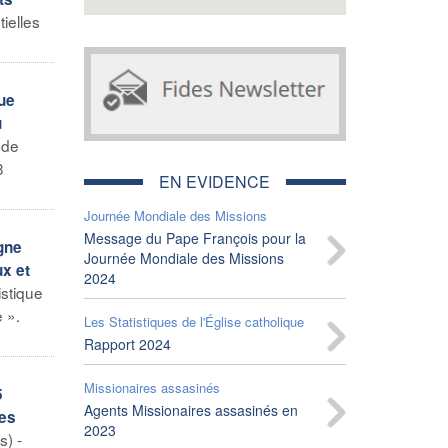
ielles
que
u
 de
3
EN EVIDENCE
Journée Mondiale des Missions
Message du Pape François pour la
gne
Journée Mondiale des Missions
ux et
2024
stique
 ».
Les Statistiques de l'Église catholique
Rapport 2024
Missionaires assasinés
5
Agents Missionaires assasinés en
ves
2023
s) -