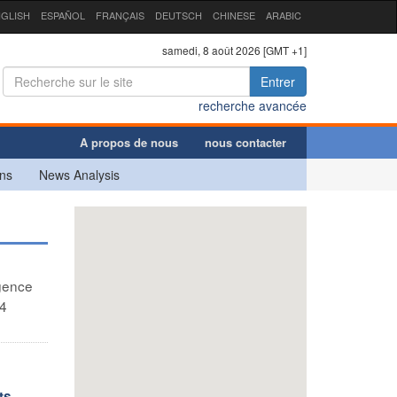
GLISH
ESPAÑOL
FRANÇAIS
DEUTSCH
CHINESE
ARABIC
samedi, 8 août 2026 [GMT +1]
Entrer
recherche avancée
A propos de nous
nous contacter
ns
News Analysis
gence
14
ts