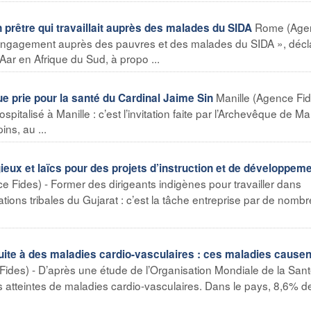
Rome (Age
rêtre qui travaillait auprès des malades du SIDA
on engagement auprès des pauvres et des malades du SIDA », décl
ar en Afrique du Sud, à propo ...
Manille (Agence Fid
 prie pour la santé du Cardinal Jaime Sin
pitalisé à Manille : c’est l’invitation faite par l’Archevêque de Man
ns, au ...
gieux et laïcs pour des projets d’instruction et de développem
 Fides) - Former des dirigeants indigènes pour travailler dans
tions tribales du Gujarat : c’est la tâche entreprise par de nomb
te à des maladies cardio-vasculaires : ces maladies causen
des) - D’après une étude de l’Organisation Mondiale de la Santé
s atteintes de maladies cardio-vasculaires. Dans le pays, 8,6% d