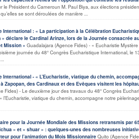
r le Président du Cameroun M. Paul Biya, aux élections président
 qu’elles se sont déroulées de manière ...
ternational : « La participation à la Célébration Eucharisti
n » déclare le Cardinal Arinze, lors de la Journée consacrée a
Guadalajara (Agence Fides) - « Eucharistie Mystère
t Mission »
oisième journée du 48° Congrès Eucharistique International, le 1
..
nternational - « L’Eucharistie, viatique du chemin, accompa
l à Zapopan, des Cardinaux et des Evêques visitent les hôpita
e Fides) - Le deuxième jour des travaux du 48° Congrès Euchari
e « l’Eucharistie, viatique du chemin, accompagne notre pèlerinage
re pour la Journée Mondiale des Missions retransmis par 6
kichua » et « shuar » : quelques-unes des nombreuses initiati
Quito (Agence Fide
teur pour l’animation du Mois Missionnaire