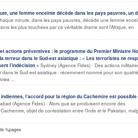
nute, une femme enceinte décède dans les pays pauvres, un 
haque minute, dans les pays pauvres, décède une femme encein
gions les plus touchées par ce véritable drame sont l’Afrique, en
t actions préventives : le programme du Premier Ministre H
a terreur dans le Sud-est asiatique : « Les terroristes ne res
Sydney (Agence Fides) - Des actions militaire
sent l’indécision »
rreur dans le Sud-est asiatique : récemment nommé pour son quatr
owa ...
 indiennes, l’accord pour la région du Cachemire est possible
abad (Agence Fides) - Alors que se produisent encore des
achemire, objet de contestation entre l’Inde et le Pakistan, malg
 de %pages