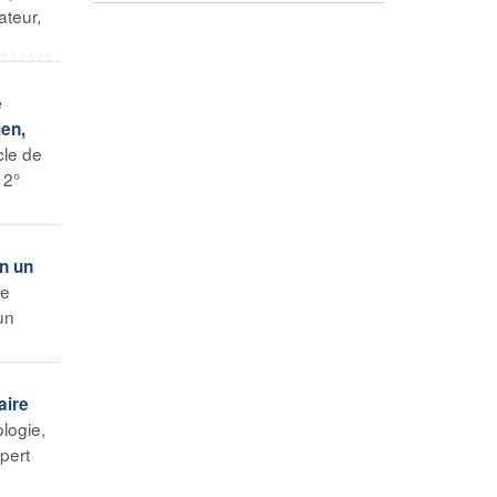
ateur,
e
ien,
cle de
 2°
en un
de
un
aire
logie,
pert