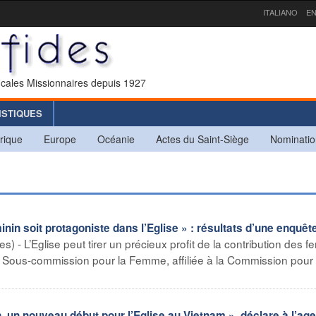
ITALIANO
EN
icales Missionnaires depuis 1927
ISTIQUES
rique
Europe
Océanie
Actes du Saint-Siège
Nominatio
n soit protagoniste dans l’Eglise » : résultats d’une enquête
s) - L’Eglise peut tirer un précieux profit de la contribution des
la Sous-commission pour la Femme, affiliée à la Commission pour 
, un nouveau début pour l’Eglise au Vietnam », déclare à l’ag