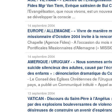
Fides Mgr Van Tiem, Evêque salésien de Bui 
l’Evangélisation, que nous vivons, est un nouveau d
se développer la conscie ...
14 septembre 2004
EUROPE / ALLEMAGNE - « Vivre de manière miss
missionnaire d’Octobre 2004 invite à la rencont
Chapelle (Agence Fides) - A l’occasion du mois 
Pontificales Missionnaires d’Allemagne (« MISSIO 
14 septembre 2004
AMERIQUE / URUGUAY - « Nous sommes arrivés 
suicide silencieux des adultes, causé par l’
des enfants » : dénonciation dramatique du C
- Le Conseil des Eglises Chrétiennes de l’Urugua
pays, a publié un Communiqué intitulé « Appel au
13 septembre 2004
VATICAN - Discours du Saint-Père à l’Angélus :
par des explosions bouleversantes de violence
désireuses de construire un avenir d’espéran