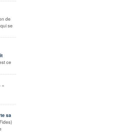
on de
 qui se
it
est ce
- «
rte sa
Fides)
e