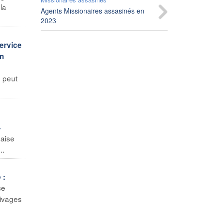
la
Agents Missionaires assasinés en
2023
service
on
e peut
4
çaise
..
 :
ce
rivages