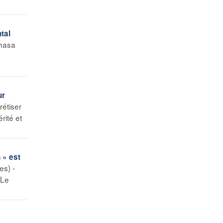
tal
hasa
ur
rétiser
rité et
 » est
s) -
 Le