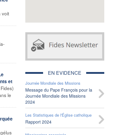
 voit
la-
EN EVIDENCE
Le
nts et
Journée Mondiale des Missions
Fides)
Message du Pape François pour la
ans le
Journée Mondiale des Missions
2024
Les Statistiques de l'Église catholique
arquée
Rapport 2024
ngélus
Missionaires assasinés