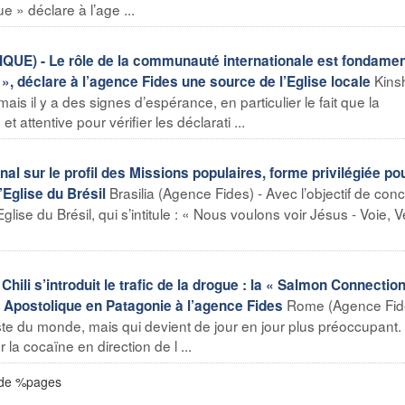
ue » déclare à l’age ...
 - Le rôle de la communauté internationale est fondamen
Kins
 », déclare à l’agence Fides une source de l’Eglise locale
mais il y a des signes d’espérance, en particulier le fait que la
attentive pour vérifier les déclarati ...
l sur le profil des Missions populaires, forme privilégiée po
Brasilia (Agence Fides) - Avec l’objectif de conc
’Eglise du Brésil
lise du Brésil, qui s’intitule : « Nous voulons voir Jésus - Voie, Vé
li s’introduit le trafic de la drogue : la « Salmon Connection
Rome (Agence Fide
e Apostolique en Patagonie à l’agence Fides
e du monde, mais qui devient de jour en jour plus préoccupant.
 la cocaïne en direction de l ...
 de %pages