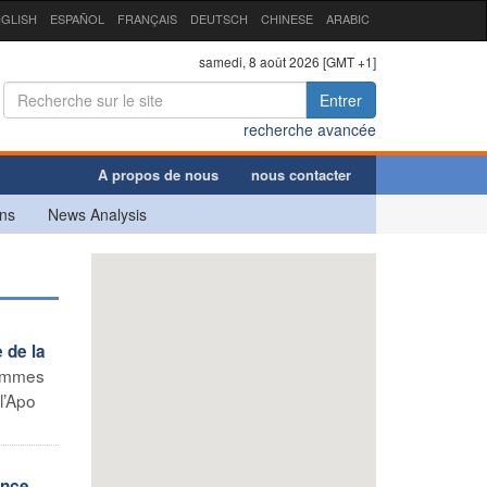
GLISH
ESPAÑOL
FRANÇAIS
DEUTSCH
CHINESE
ARABIC
samedi, 8 août 2026 [GMT +1]
Entrer
recherche avancée
A propos de nous
nous contacter
ns
News Analysis
 de la
 femmes
l’Apo
ence