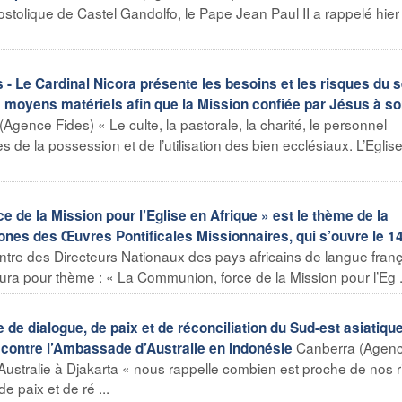
ostolique de Castel Gandolfo, le Pape Jean Paul II a rappelé hier 
- Le Cardinal Nicora présente les besoins et les risques du 
es moyens matériels afin que la Mission confiée par Jésus à s
Agence Fides) « Le culte, la pastorale, la charité, le personnel
es de la possession et de l’utilisation des bien ecclésiaux. L’Eglis
e la Mission pour l’Eglise en Afrique » est le thème de la
nes des Œuvres Pontificales Missionnaires, qui s’ouvre le 1
re des Directeurs Nationaux des pays africains de langue fran
ra pour thème : « La Communion, force de la Mission pour l’Eg .
e dialogue, de paix et de réconciliation du Sud-est asiatique
Canberra (Agen
ta contre l’Ambassade d’Australie en Indonésie
d’Australie à Djakarta « nous rappelle combien est proche de nos 
de paix et de ré ...