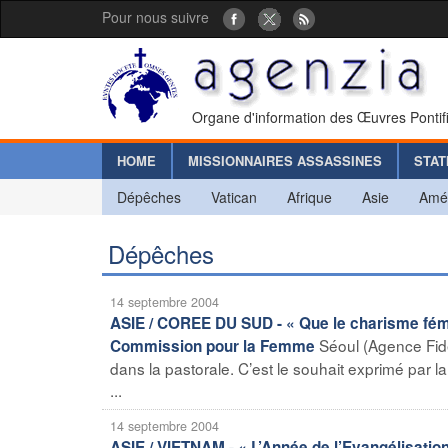
Pour nous suivre
Organe d'information des Œuvres Pontif
HOME
MISSIONNAIRES ASSASSINES
STAT
Dépêches
Vatican
Afrique
Asie
Amé
Dépêches
14 septembre 2004
ASIE / COREE DU SUD - « Que le charisme fémini
Séoul (Agence Fide
Commission pour la Femme
dans la pastorale. C’est le souhait exprimé par 
...
14 septembre 2004
ASIE / VIETNAM - « L’Année de l’Evangélisation