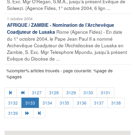
S. Exc. Mgr O’Regan, S.M.A., jusqu’à présent Evêque de
Solwezi. (Agence Fides, 1° octobre 2004, 6 lign ...
1 octobre 2004
AFRIQUE / ZAMBIE - Nomination de l’Archevêque
Rome (Agence Fides) - En date
Coadjuteur de Lusaka
du 1° octobre 2004, le Pape Jean Paul II a nommé
Archevêque Coadjuteur de l’Archidiocèse de Lusaka en
Zambie, S. Exc. Mgr Telesphore Mpundu, jusqu’à présent
Evêque du Diocèse de ...
%compter% articles trouvés - page courante: %page de
%pages
3127
3128
3129
3130
3131
3132
3133
3134
3135
3136
3137
3138
3139