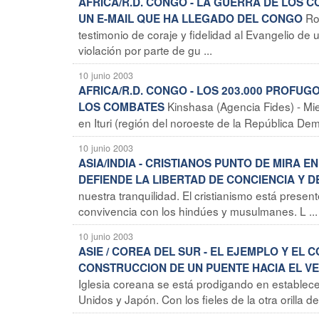
AFRICA/R.D. CONGO - LA GUERRA DE LOS 
Ro
UN E-MAIL QUE HA LLEGADO DEL CONGO
testimonio de coraje y fidelidad al Evangelio de 
violación por parte de gu ...
10 junio 2003
AFRICA/R.D. CONGO - LOS 203.000 PROFU
Kinshasa (Agencia Fides) - Mi
LOS COMBATES
en Ituri (región del noroeste de la República Dem
10 junio 2003
ASIA/INDIA - CRISTIANOS PUNTO DE MIRA 
DEFIENDE LA LIBERTAD DE CONCIENCIA Y D
nuestra tranquilidad. El cristianismo está pre
convivencia con los hindúes y musulmanes. L ...
10 junio 2003
ASIE / COREA DEL SUR - EL EJEMPLO Y EL
CONSTRUCCION DE UN PUENTE HACIA EL VE
Iglesia coreana se está prodigando en establec
Unidos y Japón. Con los fieles de la otra orilla de