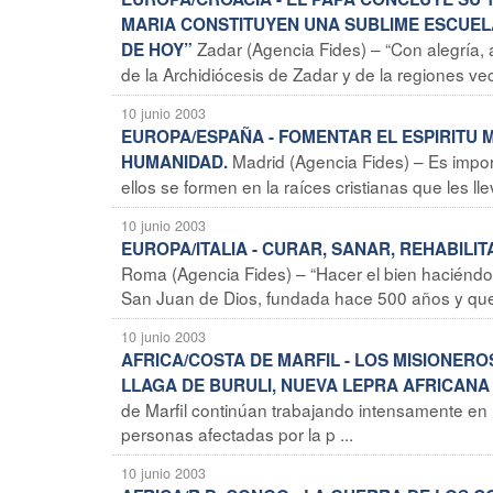
MARIA CONSTITUYEN UNA SUBLIME ESCUELA
Zadar (Agencia Fides) – “Con alegría, 
DE HOY”
de la Archidiócesis de Zadar y de la regiones vec
10 junio 2003
EUROPA/ESPAÑA - FOMENTAR EL ESPIRITU 
Madrid (Agencia Fides) – Es impor
HUMANIDAD.
ellos se formen en la raíces cristianas que les l
10 junio 2003
EUROPA/ITALIA - CURAR, SANAR, REHABILI
Roma (Agencia Fides) – “Hacer el bien haciéndolo 
San Juan de Dios, fundada hace 500 años y que 
10 junio 2003
AFRICA/COSTA DE MARFIL - LOS MISIONER
LLAGA DE BURULI, NUEVA LEPRA AFRICANA
de Marfil continúan trabajando intensamente en l
personas afectadas por la p ...
10 junio 2003