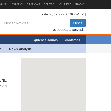
GLISH
ESPAÑOL
FRANÇAIS
DEUTSCH
CHINESE
ARABIC
sábado, 8 agosto 2026 [GMT +1]
Busca
búsqueda avanzada.
quiénes somos
contactos
o
News Analysis
IENE
d de