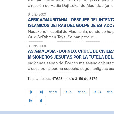
dirección de Radio Duji Lokar de Moundou (en el s
9 junio 2003
AFRICA/MAURITANIA - DESPUES DEL INTEN
ISLAMICOS DETRAS DEL GOLPE DE ESTADO
Nouakchott, capital de Mauritania, donde se ha
Ould Sid’Ahmen Taya. Se han produc ...
9 junio 2003
ASIA/MALASIA - BORNEO, CRUCE DE CIVILI
MISIONEROS JESUITAS POR LA TUTELA DE 
indígenas sabah del Borneo malasiano celebraron
dioses por la buena cosecha según antiguas usa
Total artículos: 47623 - Inicio 3159 de 3175
3153
3154
3155
3156
315