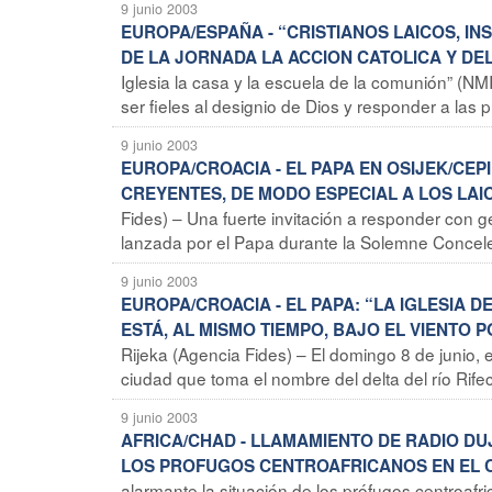
9 junio 2003
EUROPA/ESPAÑA - “CRISTIANOS LAICOS, I
DE LA JORNADA LA ACCION CATOLICA Y D
Iglesia la casa y la escuela de la comunión” (NM
ser fieles al designio de Dios y responder a las pr
9 junio 2003
EUROPA/CROACIA - EL PAPA EN OSIJEK/CEPI
CREYENTES, DE MODO ESPECIAL A LOS LAI
Fides) – Una fuerte invitación a responder con 
lanzada por el Papa durante la Solemne Conceleb
9 junio 2003
EUROPA/CROACIA - EL PAPA: “LA IGLESIA 
ESTÁ, AL MISMO TIEMPO, BAJO EL VIENTO 
Rijeka (Agencia Fides) – El domingo 8 de junio, e
ciudad que toma el nombre del delta del río Rifec
9 junio 2003
AFRICA/CHAD - LLAMAMIENTO DE RADIO DU
LOS PROFUGOS CENTROAFRICANOS EN EL 
alarmante la situación de los prófugos centroafr