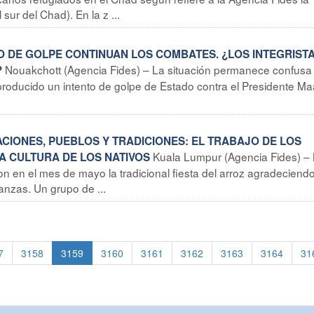
ur del Chad). En la z ...
TO DE GOLPE CONTINUAN LOS COMBATES. ¿LOS INTEGRIST
Nouakchott (Agencia Fides) – La situación permanece confusa
?
 producido un intento de golpe de Estado contra el Presidente M
ZACIONES, PUEBLOS Y TRADICIONES: EL TRABAJO DE LOS
Kuala Lumpur (Agencia Fides) –
LA CULTURA DE LOS NATIVOS
 en el mes de mayo la tradicional fiesta del arroz agradeciend
nzas. Un grupo de ...
7
3158
3159
3160
3161
3162
3163
3164
31