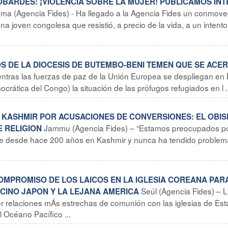
COBARDES: ¡VIOLENCIA SOBRE LA MUJER! PUBLICAMOS IN
ma (Agencia Fides) - Ha llegado a la Agencia Fides un conmove
una joven congolesa que resistió, a precio de la vida, a un intent
GOS DE LA DIOCESIS DE BUTEMBO-BENI TEMEN QUE SE ACE
entras las fuerzas de paz de la Unión Europea se despliegan en 
ocrática del Congo) la situación de las prófugos refugiados en l .
EN KASHMIR POR ACUSACIONES DE CONVERSIONES: EL OBI
Jammu (Agencia Fides) – “Estamos preocupados p
E RELIGION
sente desde hace 200 años en Kashmir y nunca ha tendido proble
 COMPROMISO DE LOS LAICOS EN LA IGLESIA COREANA PAR
Seúl (Agencia Fides) – 
CINO JAPON Y LA LEJANA AMERICA
er relaciones mÁs estrechas de comunión con las iglesias de Es
l Océano Pacífico ...