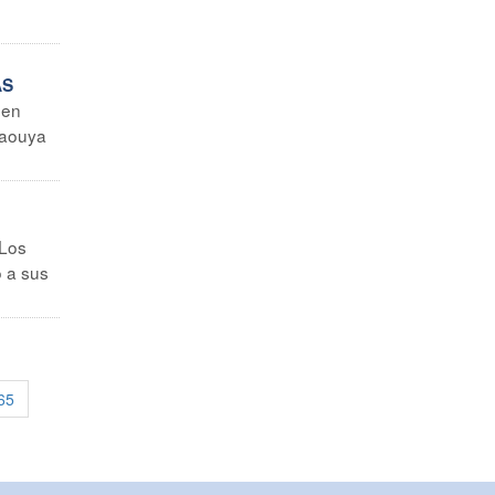
AS
 en
aaouya
 Los
o a sus
65