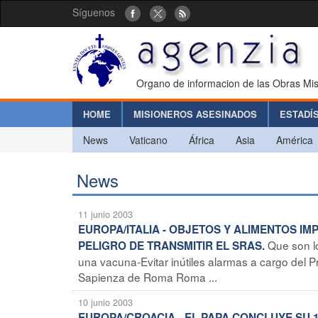
Síguenos
Organo de informacion de las Obras Mis
HOME
MISIONEROS ASESINADOS
ESTADÍ
News
Vaticano
África
Asia
América
News
11 junio 2003
EUROPA/ITALIA - OBJETOS Y ALIMENTOS IM
Que son l
PELIGRO DE TRANSMITIR EL SRAS.
una vacuna-Evitar inútiles alarmas a cargo del Pr
Sapienza de Roma Roma ...
10 junio 2003
EUROPA/CROACIA - EL PAPA CONCLUYE SU 