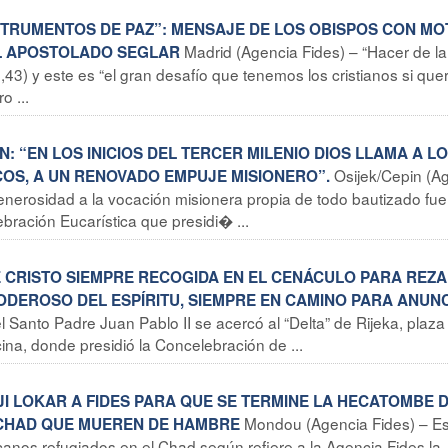
NSTRUMENTOS DE PAZ”: MENSAJE DE LOS OBISPOS CON MO
Madrid (Agencia Fides) – “Hacer de la
EL APOSTOLADO SEGLAR
I,43) y este es “el gran desafío que tenemos los cristianos si qu
o ...
N: “EN LOS INICIOS DEL TERCER MILENIO DIOS LLAMA A L
Osijek/Cepin (A
COS, A UN RENOVADO EMPUJE MISIONERO”.
generosidad a la vocación misionera propia de todo bautizado fue
ración Eucarística que presidi� ...
DE CRISTO SIEMPRE RECOGIDA EN EL CENÁCULO PARA REZA
PODEROSO DEL ESPÍRITU, SIEMPRE EN CAMINO PARA ANUNC
l Santo Padre Juan Pablo II se acercó al “Delta” de Rijeka, plaza
ina, donde presidió la Concelebración de ...
JI LOKAR A FIDES PARA QUE SE TERMINE LA HECATOMBE 
Mondou (Agencia Fides) – E
CHAD QUE MUEREN DE HAMBRE
icanos refugiados en el Chad según refiere a la Agencia Fides la