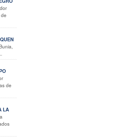
TEGRO
dor
o de
RQUEN
Bunia,
..
SPO
or
mas de
A LA
La
tados