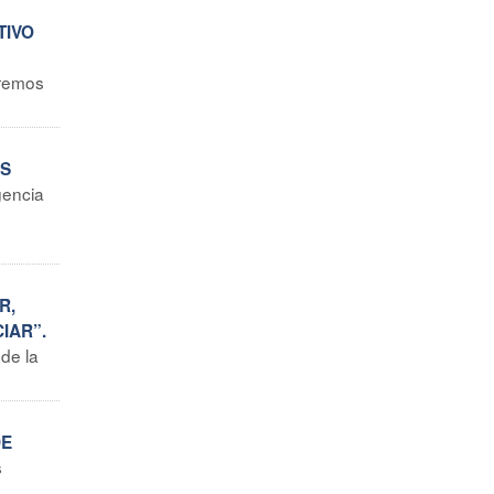
TIVO
eremos
OS
gencia
R,
IAR”.
 de la
DE
s