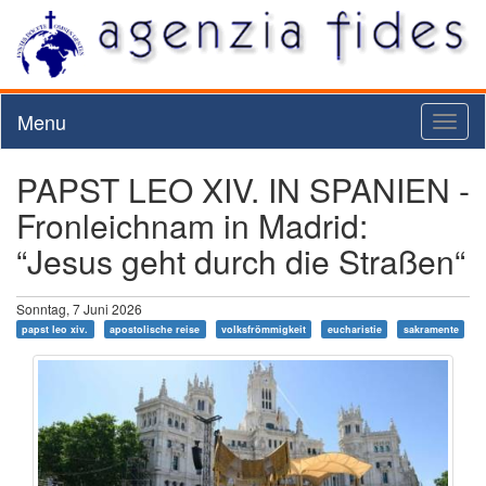
Menu
Toggl
naviga
PAPST LEO XIV. IN SPANIEN -
Fronleichnam in Madrid:
“Jesus geht durch die Straßen“
Sonntag, 7 Juni 2026
papst leo xiv.
apostolische reise
volksfrömmigkeit
eucharistie
sakramente