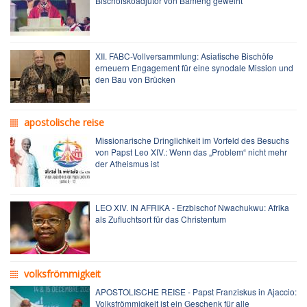
Bischofskoadjutor von Bameng geweiht
XII. FABC-Vollversammlung: Asiatische Bischöfe
erneuern Engagement für eine synodale Mission und
den Bau von Brücken
apostolische reise
Missionarische Dringlichkeit im Vorfeld des Besuchs
von Papst Leo XIV.: Wenn das „Problem“ nicht mehr
der Atheismus ist
LEO XIV. IN AFRIKA - Erzbischof Nwachukwu: Afrika
als Zufluchtsort für das Christentum
volksfrömmigkeit
APOSTOLISCHE REISE - Papst Franziskus in Ajaccio:
Volksfrömmigkeit ist ein Geschenk für alle