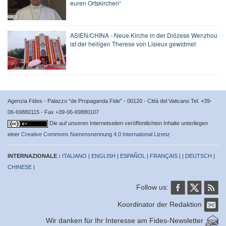
euren Ortskirchen“
ASIEN/CHINA - Neue Kirche in der Diözese Wenzhou
ist der heiligen Therese von Lisieux gewidmet
Agenzia Fides - Palazzo “de Propaganda Fide” - 00120 - Città del Vaticano Tel. +39-
06-69880115 - Fax +39-06-69880107
Die auf unseren Internetseiten veröffentlichten Inhalte unterliegen
einer
Creative Commons Namensnennung 4.0 International Lizenz
INTERNAZIONALE :
ITALIANO
|
ENGLISH
|
ESPAÑOL
|
FRANÇAIS
| |
DEUTSCH
|
CHINESE
|
Follow us:
Koordinator der Redaktion
Wir danken für Ihr Interesse am Fides-Newsletter