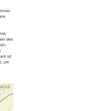
kommen
ere
ind,
hen des
 ein
s
ant ist
t, um