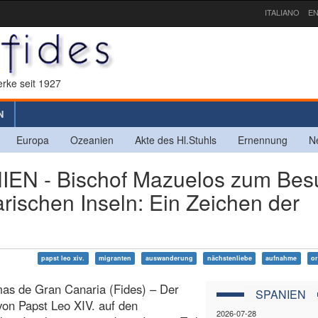
ITALIANO
EN
rke seit 1927
N
Europa
Ozeanien
Akte des Hl.Stuhls
Ernennung
N
IEN - Bischof Mazuelos zum Bes
rischen Inseln: Ein Zeichen der
papst leo xiv.
migranten
auswanderung
nächstenliebe
aufnahme
or
as de Gran Canaria (Fides) – Der
SPANIEN
on Papst Leo XIV. auf den
2026-07-28