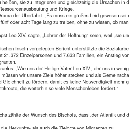
eißen, sie zu integrieren und gleichzeitig die Ursachen in 
 Ressourcenausbeutung und Kriege.
rama der Überfahrt: „Es muss ein großes Leid gewesen sein
fünf oder acht Tage lang zu treiben, ohne zu wissen, ob man
apst Leo XIV. sagte, „Lehrer der Hoffnung“ seien, weil „sie un
schen Inseln vorgelegten Bericht unterstützte die Sozialarbei
t 21.372 Einzelpersonen und 7.633 Familien, ein Anstieg vo
granten.
uelos: „Wie uns der Heilige Vater Leo XIV., der uns in weni
, müssen wir unsere Ziele höher stecken und als Gemeinscha
Gleichheit zu fördern, damit es keine Notwendigkeit mehr gi
ikroute, die weiterhin so viele Menschenleben fordert.“
s zählte der Wunsch des Bischofs, dass „der Atlantik und d
die Herkunfts- als auch die Zielorte von Migranten zu