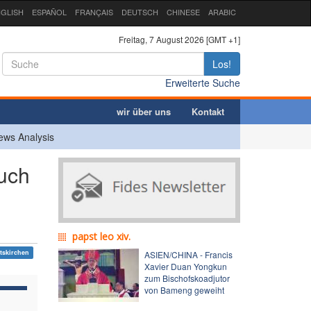
GLISH
ESPAÑOL
FRANÇAIS
DEUTSCH
CHINESE
ARABIC
Freitag, 7 August 2026 [GMT +1]
Los!
Erweiterte Suche
wir über uns
Kontakt
ews Analysis
uch
papst leo xiv.
tskirchen
ASIEN/CHINA - Francis
Xavier Duan Yongkun
zum Bischofskoadjutor
von Bameng geweiht