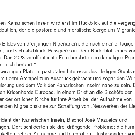
en Kanarischen Inseln wird erst im Rückblick auf die vergan
 deutlich, der die pastorale und moralische Sorge um Migrant
Bildes von drei jungen Nigerianern, die nach einer elftägige
 und sich als blinde Passgiere auf dem Ruderblatt eines vo
n. Das 2023 veröffentlichte Foto berührte den damaligen Paps
at mich berührt.“
ichtigen Platz im pastoralen Interesse des Heiligen Stuhls e
t mit dem Archipel zum Ausdruck gebracht und sogar den Wu
ierung und dem Volk der Kanarischen Inseln“ nahe zu sein. 
ten Krisenherde Europas. In einem Brief an die Bischöfe der
 der örtlichen Kirche für ihre Arbeit bei der Aufnahme von
tenden Migrationskrise zur Schaffung von „Netzwerken der Li
ident der Kanarischen Inseln, Bischof José Mazuelos und
gen. Dort schilderten sie drei drängende Probleme: die hum
igkeiten bei der Aufnahme und Integration – insbesondere vo