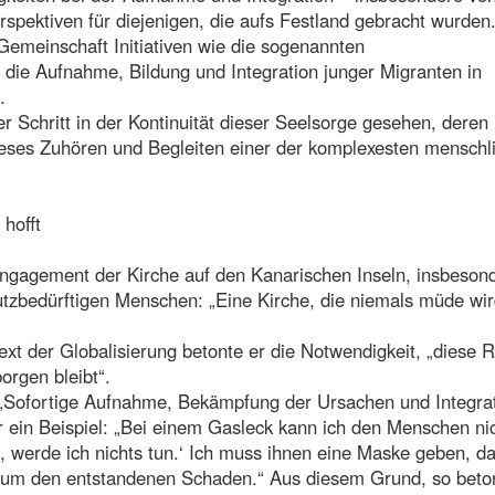
spektiven für diejenigen, die aufs Festland gebracht wurden
emeinschaft Initiativen wie die sogenannten
die Aufnahme, Bildung und Integration junger Migranten in
.
r Schritt in der Kontinuität dieser Seelsorge gesehen, deren
eses Zuhören und Begleiten einer der komplexesten menschl
 hofft
Engagement der Kirche auf den Kanarischen Inseln, insbesond
utzbedürftigen Menschen: „Eine Kirche, die niemals müde wi
text der Globalisierung betonte er die Notwendigkeit, „diese R
orgen bleibt“.
 „Sofortige Aufnahme, Bekämpfung der Ursachen und Integrat
er ein Beispiel: „Bei einem Gasleck kann ich den Menschen ni
, werde ich nichts tun.‘ Ich muss ihnen eine Maske geben, da
 um den entstandenen Schaden.“ Aus diesem Grund, so beton