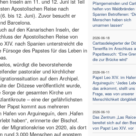
hen Inseln am 11. und 12. Juni ist Teil
Pfarrgemeinden und Cari
rsten Apostolischen Reise nach
helfen von Waldbränden 
Spanien Betroffenen: “Di
(6. bis 12. Juni). Zuvor besucht er
Menschen haben sich
und Barcelona.
umarmen lassen”
ch auf den Kanarischen Inseln, der
hluss der Apostolischen Reise von
2026-06-18
o XIV. nach Spanien unterstreicht die
Caritasdelegierter der D
Teneriffa im Anschluss 
e Fürsoge des Papstes für das Leben in
Papstbesuch: “Eine Gre
pas.
die zur Brücke wird”
elos, würdigt die bevorstehende
eifender pastoraler und kirchlicher
2026-06-11
Papst Leo XIV. im Hafe
grationssituation auf dem Archipel.
Arguineguín: “Jedes Leb
site der Diözese veröffentlicht wurde,
das ankommt, stellt uns 
ie Sorge der gesamten Kirche um
Frage, was von unserer
lantikroute – eine der gefährlichsten
Menschlichkeit übrigbleib
 „Der Papst kommt aus mehreren
2026-06-10
im Hafen von Arguineguín, dem ‚Hafen
Das Zentrum „Las Raíce
rlebt haben“, erinnerte der Bischof.
bereitet sich auf den Be
er Migrationskrise von 2020, als dort
von Papst Leo XIV. vor
dem rund 3.000 Menschen auf engstem