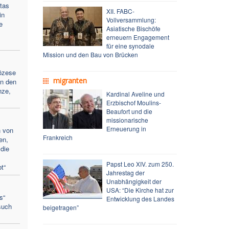
tas
XII. FABC-
in
Vollversammlung:
e
Asiatische Bischöfe
erneuern Engagement
für eine synodale
Mission und den Bau von Brücken
iözese
migranten
an den
nze,
Kardinal Aveline und
Erzbischof Moulins-
Beaufort und die
missionarische
Erneuerung in
n von
Frankreich
en,
die
Papst Leo XIV. zum 250.
t“
Jahrestag der
Unabhängigkeit der
USA: “Die Kirche hat zur
s“
Entwicklung des Landes
such
beigetragen”