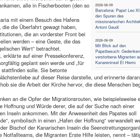
nkamen, alle in Fischerbooten (den so
2026-06-09
Barcelona: Papst Leo XI
den Spuren des
naria mit einem Besuch des Hafens
missionarischen Archite
n, die die Überfahrt gewagt haben,
Antoni Gaudí
titutionen, die an vorderster Front bei
teilen werden – eine Geste, die das
2026-06-09
Mit Blick auf den
elischen Wert“ betrachtet.
Papstbesuch: Gedenken
 erklärte auf einer Pressekonferenz,
verstorbene Migranten au
sorgfältig geplant sein werde und „für
Kanareninsel El Hierro
stattfinden solle. Sie betonte
ächstenliebe auf dieser Reise darstelle, und erinnerte daran
ob sie die Arbeit der Kirche hervor, die diese Menschen beg
ken an die Opfer der Migrationsrouten, wie beispielsweise 
e Hoffnung und Würde derer, die auf der Suche nach einer
en Inseln ankommen. Mit der Anwesenheit des Papstes soll
de“, symbolisch in einen „Hafen der Hoffnung“ verwandelt w
er Bischof der Kanarischen Inseln die Seenotrettungsorgani
otfallteams, die Migranten Erste Hilfe leisten, nennt – täti