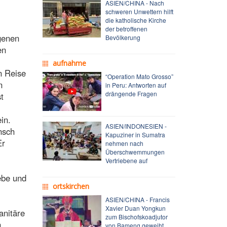
ASIEN/CHINA - Nach
schweren Unwettern hilft
die katholische Kirche
der betroffenen
genen
Bevölkerung
en
aufnahme
n Reise
“Operation Mato Grosso”
n
in Peru: Antworten auf
drängende Fragen
t
in.
ASIEN/INDONESIEN -
nsch
Kapuziner in Sumatra
Er
nehmen nach
Überschwemmungen
Vertriebene auf
ebe und
ortskirchen
ASIEN/CHINA - Francis
Xavier Duan Yongkun
anitäre
zum Bischofskoadjutor
n
von Bameng geweiht