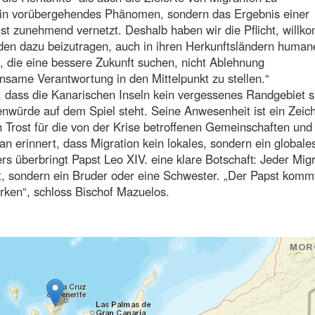
 kein vorübergehendes Phänomen, sondern das Ergebnis einer
 ist zunehmend vernetzt. Deshalb haben wir die Pflicht, will
n dazu beizutragen, auch in ihren Herkunftsländern human
, die eine bessere Zukunft suchen, nicht Ablehnung
ame Verantwortung in den Mittelpunkt zu stellen.“
h, dass die Kanarischen Inseln kein vergessenes Randgebiet s
nwürde auf dem Spiel steht. Seine Anwesenheit ist ein Zeic
n Trost für die von der Krise betroffenen Gemeinschaften und
an erinnert, dass Migration kein lokales, sondern ein globale
rs überbringt Papst Leo XIV. eine klare Botschaft: Jeder Migr
t, sondern ein Bruder oder eine Schwester. „Der Papst komm
ärken“, schloss Bischof Mazuelos.