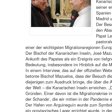
Kanarisc
seiner e
Spanien 
Madrid 
Der Besu
den Absc
Papst Le
pastoral
einer der wichtigsten Migrationsregionen Euro
Der Bischof der Kanarischen Inseln, José Mazu
Ankunft des Papstes als ein Ereignis von tiefgr
Bedeutung, insbesondere im Hinblick auf die Mi
In einem Interview, das auf der offiziellen Web
betonte Bischof Mazuelos, dass der Besuch d
diejenigen zum Ausdruck bringe, die über die At
der Welt – die Kanarischen Inseln erreichen.
Gründen. Einer davon ist die Migrationskrise 
der Schande‘, die wir mitten in der Pandemie e
Der Hafen von Arguineguín wurde zum Symbol d
ein provisorisches Lager errichtet wurde, in 