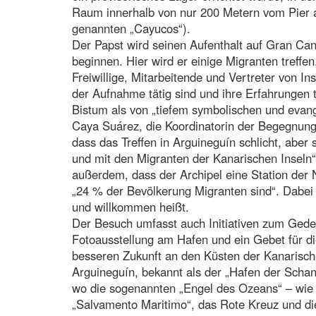
Raum innerhalb von nur 200 Metern vom Pier a
genannten „Cayucos“).
Der Papst wird seinen Aufenthalt auf Gran Ca
beginnen. Hier wird er einige Migranten treffe
Freiwillige, Mitarbeitende und Vertreter von Ins
der Aufnahme tätig sind und ihre Erfahrungen 
Bistum als von „tiefem symbolischen und evang
Caya Suárez, die Koordinatorin der Begegnung,
dass das Treffen in Arguineguín schlicht, aber 
und mit den Migranten der Kanarischen Inseln“ 
außerdem, dass der Archipel eine Station der N
„24 % der Bevölkerung Migranten sind“. Dabei h
und willkommen heißt.
Der Besuch umfasst auch Initiativen zum Geden
Fotoausstellung am Hafen und ein Gebet für di
besseren Zukunft an den Küsten der Kanarisch
Arguineguín, bekannt als der „Hafen der Schan
wo die sogenannten „Engel des Ozeans“ – wie d
„Salvamento Maritimo“, das Rote Kreuz und die N