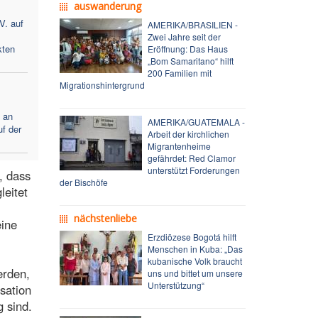
auswanderung
V. auf
AMERIKA/BRASILIEN -
Zwei Jahre seit der
kten
Eröffnung: Das Haus
„Bom Samaritano“ hilft
200 Familien mit
Migrationshintergrund
 an
AMERIKA/GUATEMALA -
f der
Arbeit der kirchlichen
Migrantenheime
gefährdet: Red Clamor
unterstützt Forderungen
, dass
der Bischöfe
leitet
nächstenliebe
eine
Erzdiözese Bogotá hilft
Menschen in Kuba: „Das
kubanische Volk braucht
erden,
uns und bittet um unsere
Unterstützung“
sation
g sind.