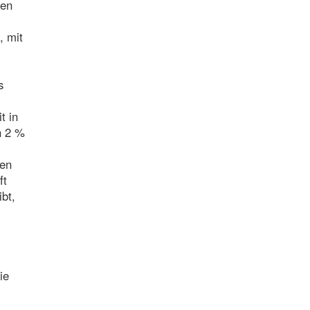
den
, mit
s
t in
n 2 %
gen
ft
bt,
ie