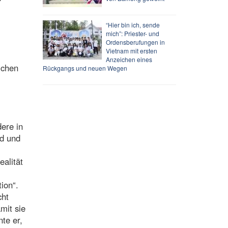
.
“Hier bin ich, sende
mich”: Priester- und
Ordensberufungen in
Vietnam mit ersten
Anzeichen eines
ichen
Rückgangs und neuen Wegen
ere in
rd und
ealität
ion“.
cht
mit sie
te er,