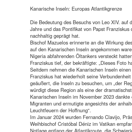
Kanarische Inseln: Europas Atlantikgrenze
Die Bedeutung des Besuchs von Leo XIV. auf d
Jahre und das Pontifikat von Papst Franziskus
nachhaltig geprägt hat.
Bischof Mazuelos erinnerte an die Wirkung des 
auf den Kanarischen Inseln angekommen waren,
Nigeria abfahrenden Öltankers versteckt hatte
Franziskus tief, der bekräftigte: „Dieses Foto h
Seitdem nehmen die Kanarischen Inseln einen w
Franziskus hat wiederholt seine Verbundenhei
geäußert, die Inseln zu besuchen, um „der Reg
würdigt diese Region als eine der dramatischs
Kanarischen Inseln im November 2023 dankte er
Migranten und ermutigte angesichts der anhal
Leuchtfeuern der Hoffnung“.
Im Januar 2024 wurden Fernando Clavijo, Präs
Weihbischof Cristóbal Déniz im Vatikan empfan
Notlage entlang der Atlantikroute, die Schwier