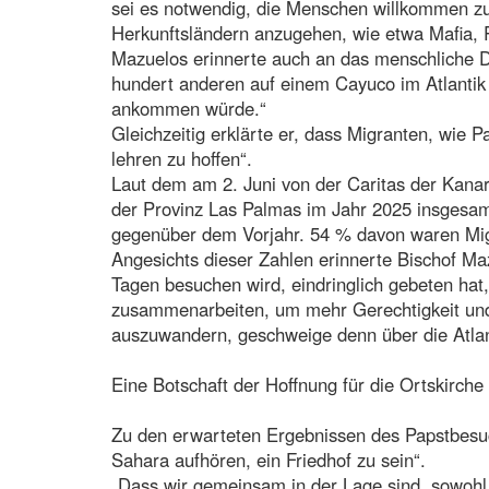
sei es notwendig, die Menschen willkommen zu h
Herkunftsländern anzugehen, wie etwa Mafia,
Mazuelos erinnerte auch an das menschliche D
hundert anderen auf einem Cayuco im Atlantik 
ankommen würde.“
Gleichzeitig erklärte er, dass Migranten, wie P
lehren zu hoffen“.
Laut dem am 2. Juni von der Caritas der Kanari
der Provinz Las Palmas im Jahr 2025 insgesam
gegenüber dem Vorjahr. 54 % davon waren Mi
Angesichts dieser Zahlen erinnerte Bischof Maz
Tagen besuchen wird, eindringlich gebeten hat
zusammenarbeiten, um mehr Gerechtigkeit und 
auszuwandern, geschweige denn über die Atlant
Eine Botschaft der Hoffnung für die Ortskirche
Zu den erwarteten Ergebnissen des Papstbesuch
Sahara aufhören, ein Friedhof zu sein“.
„Dass wir gemeinsam in der Lage sind, sowohl 