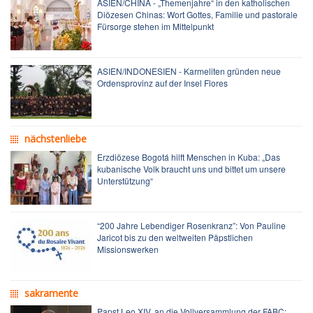
ASIEN/CHINA - „Themenjahre“ in den katholischen
Diözesen Chinas: Wort Gottes, Familie und pastorale
Fürsorge stehen im Mittelpunkt
ASIEN/INDONESIEN - Karmeliten gründen neue
Ordensprovinz auf der Insel Flores
nächstenliebe
Erzdiözese Bogotá hilft Menschen in Kuba: „Das
kubanische Volk braucht uns und bittet um unsere
Unterstützung“
“200 Jahre Lebendiger Rosenkranz”: Von Pauline
Jaricot bis zu den weltweiten Päpstlichen
Missionswerken
sakramente
Papst Leo XIV. an die Vollversammlung der FABC: