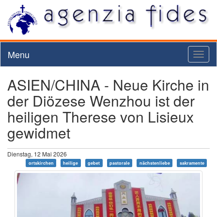
Menu
Toggl
naviga
ASIEN/CHINA - Neue Kirche in
der Diözese Wenzhou ist der
heiligen Therese von Lisieux
gewidmet
Dienstag, 12 Mai 2026
ortskirchen
heilige
gebet
pastorale
nächstenliebe
sakramente