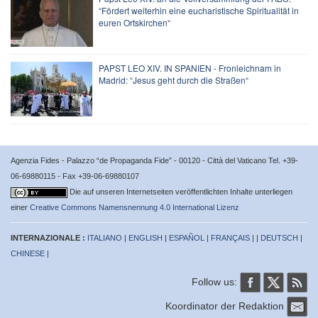
“Fördert weiterhin eine eucharistische Spiritualität in
euren Ortskirchen“
PAPST LEO XIV. IN SPANIEN - Fronleichnam in
Madrid: “Jesus geht durch die Straßen“
Agenzia Fides - Palazzo “de Propaganda Fide” - 00120 - Città del Vaticano Tel. +39-
06-69880115 - Fax +39-06-69880107
Die auf unseren Internetseiten veröffentlichten Inhalte unterliegen
einer
Creative Commons Namensnennung 4.0 International Lizenz
INTERNAZIONALE :
ITALIANO
|
ENGLISH
|
ESPAÑOL
|
FRANÇAIS
| |
DEUTSCH
|
CHINESE
|
Follow us:
Koordinator der Redaktion