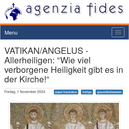
Menu
Toggl
naviga
VATIKAN/ANGELUS -
Allerheiligen: “Wie viel
verborgene Heiligkeit gibt es in
der Kirche!“
Freitag, 1 November 2024
papst franziskus
heilige
gesundheitswesen