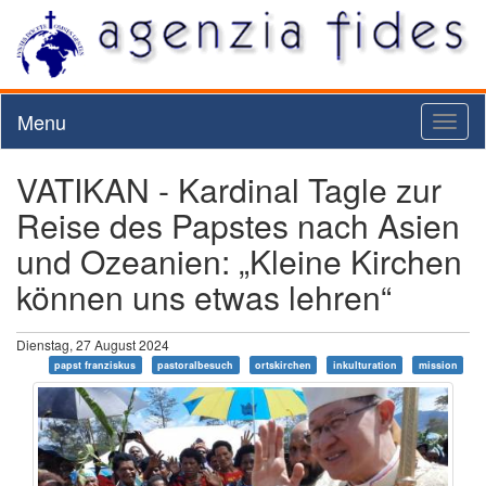
Menu
Toggl
naviga
VATIKAN - Kardinal Tagle zur
Reise des Papstes nach Asien
und Ozeanien: „Kleine Kirchen
können uns etwas lehren“
Dienstag, 27 August 2024
papst franziskus
pastoralbesuch
ortskirchen
inkulturation
mission