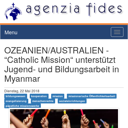
Menu
Toggl
naviga
OZEANIEN/AUSTRALIEN -
“Catholic Mission“ unterstützt
Jugend- und Bildungsarbeit in
Myanmar
Dienstag, 22 Mai 2018
bildungswesen
kooperation
mission
missionarische Öffentlichkeitsarbeit
evangelisierung
menschenrechte
sozialeinrichtungen
päpstliche missionswerke