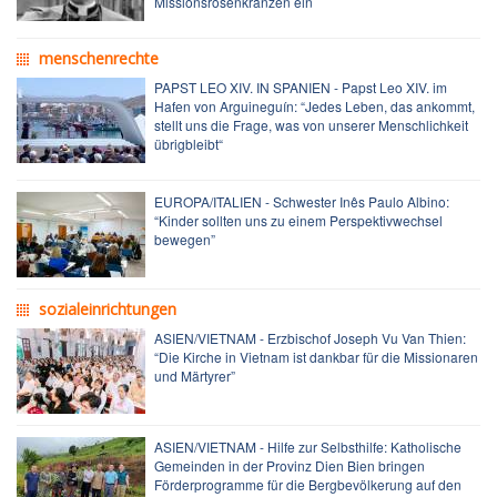
Missionsrosenkränzen ein
menschenrechte
PAPST LEO XIV. IN SPANIEN - Papst Leo XIV. im
Hafen von Arguineguín: “Jedes Leben, das ankommt,
stellt uns die Frage, was von unserer Menschlichkeit
übrigbleibt“
EUROPA/ITALIEN - Schwester Inês Paulo Albino:
“Kinder sollten uns zu einem Perspektivwechsel
bewegen”
sozialeinrichtungen
ASIEN/VIETNAM - Erzbischof Joseph Vu Van Thien:
“Die Kirche in Vietnam ist dankbar für die Missionaren
und Märtyrer”
ASIEN/VIETNAM - Hilfe zur Selbsthilfe: Katholische
Gemeinden in der Provinz Dien Bien bringen
Förderprogramme für die Bergbevölkerung auf den