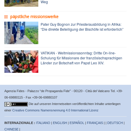
Weg
päpstliche missionswerke
Pater Guy Bognon zur Priesterausbildung in Afrika:
“Die direkte Beteiligung der Bischöfe ist erforderlich”
VATIKAN - Weltmissionssonntag: Dritte On-line-
Schulung für Missionare der französischsprachigen
Länder zur Botschaft von Papst Leo XIV.
Agenzia Fides - Palazzo “de Propaganda Fide” - 00120 - Città del Vaticano Tel. +39-
06-69880115 - Fax +39-06-69880107
Die auf unseren Internetseiten veröffentlichten Inhalte unterliegen
einer
Creative Commons Namensnennung 4.0 International Lizenz
INTERNAZIONALE :
ITALIANO
|
ENGLISH
|
ESPAÑOL
|
FRANÇAIS
| |
DEUTSCH
|
CHINESE
|