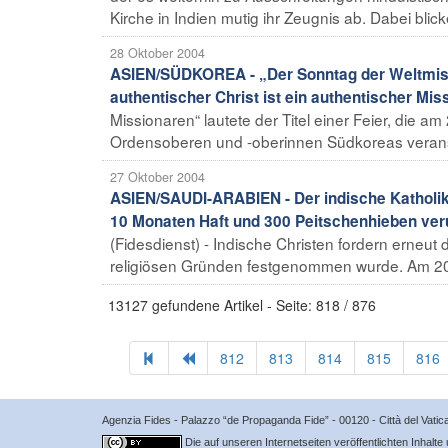
Kirche in Indien mutig ihr Zeugnis ab. Dabei blicke
28 Oktober 2004
ASIEN/SÜDKOREA - „Der Sonntag der Weltmissi
authentischer Christ ist ein authentischer Mis
Missionaren“ lautete der Titel einer Feier, die 
Ordensoberen und -oberinnen Südkoreas verans
27 Oktober 2004
ASIEN/SAUDI-ARABIEN - Der indische Katholik
10 Monaten Haft und 300 Peitschenhieben verur
(Fidesdienst) - Indische Christen fordern erneut
religiösen Gründen festgenommen wurde. Am 20. 
13127 gefundene Artikel - Seite: 818 / 876
812
813
814
815
816
Agenzia Fides - Palazzo “de Propaganda Fide” - 00120 - Città del Vat
Die auf unseren Internetseiten veröffentlichten Inhalte