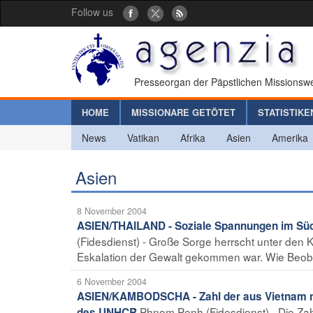
Follow us
Presseorgan der Päpstlichen Missionswe
HOME
MISSIONARE GETÖTET
STATISTIKE
News
Vatikan
Afrika
Asien
Amerika
Asien
8 November 2004
ASIEN/THAILAND - Soziale Spannungen im Süd
(Fidesdienst) - Große Sorge herrscht unter den
Eskalation der Gewalt gekommen war. Wie Beobac
6 November 2004
ASIEN/KAMBODSCHA - Zahl der aus Vietnam n
Phnom Penh (Fidesdienst) - Die Za
des UNHCR