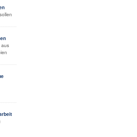
en
sollen
hen
s aus
bien
ue
rbeit
g