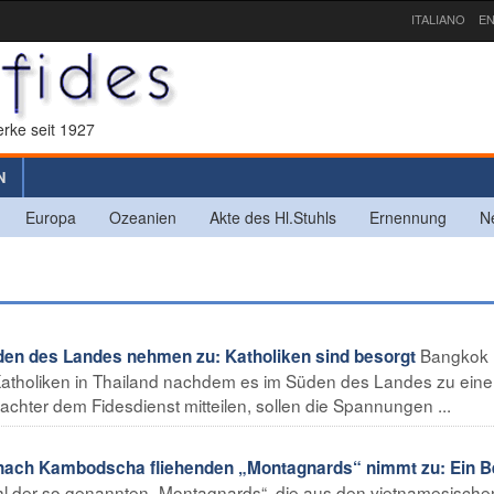
ITALIANO
EN
rke seit 1927
N
Europa
Ozeanien
Akte des Hl.Stuhls
Ernennung
N
Bangkok
en des Landes nehmen zu: Katholiken sind besorgt
 Katholiken in Thailand nachdem es im Süden des Landes zu eine
hter dem Fidesdienst mitteilen, sollen die Spannungen ...
ach Kambodscha fliehenden „Montagnards“ nimmt zu: Ein Be
hl der so genannten „Montagnards“, die aus den vietnamesische