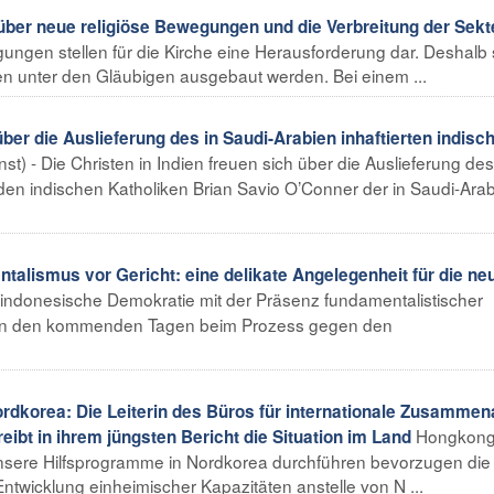
ber neue religiöse Bewegungen und die Verbreitung der Sekt
gungen stellen für die Kirche eine Herausforderung dar. Deshalb 
n unter den Gläubigen ausgebaut werden. Bei einem ...
ber die Auslieferung des in Saudi-Arabien inhaftierten indisc
st) - Die Christen in Indien freuen sich über die Auslieferung de
n indischen Katholiken Brian Savio O’Conner der in Saudi-Ara
lismus vor Gericht: eine delikate Angelegenheit für die ne
e indonesische Demokratie mit der Präsenz fundamentalistischer
h in den kommenden Tagen beim Prozess gegen den
orea: Die Leiterin des Büros für internationale Zusammena
Hongkon
ibt in ihrem jüngsten Bericht die Situation im Land
unsere Hilfsprogramme in Nordkorea durchführen bevorzugen die
ntwicklung einheimischer Kapazitäten anstelle von N ...