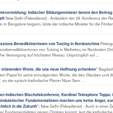
evermittlung: Indischer Bildungsminister betont den Beitrag
New Delhi (Fidesdienst) - Anlässlich der 38. Konferenz der R
aft
er in Bangalore begann, lobte der indische Minister für die Förde
Peking
sions-Benediktinerinnen von Tutzing in Nordostchina
ionsbenediktinerinnen von Tutzing in Meihekou im Nordosten Ch
he Versorgung auf höchstem Niveau. Ursprünglich sol ...
Bagdad
e tröstenden Worte, die uns neue Hoffnung schenken“
 dem Papst für seine ermutigenden Worte, die den Glauben und d
 so der syrisch-katholische Pfarrer Nizar Sem ...
hen Indischen Bischofskonferenz, Kardinal Telesphore Toppo, 
 hinduistischer Fundamentalisten machen uns keine Angst, so
New Delhi (Fidesdienst) - Auch in einer Zei
tlich in die Zukunft“.
her Fundamentalisten gegen Christen kommt, legt die katholische