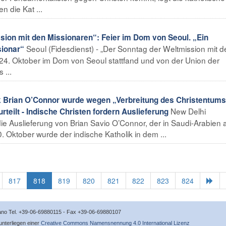
n die Kat ...
on mit den Missionaren“: Feier im Dom von Seoul. „Ein
Seoul (Fidesdienst) - „Der Sonntag der Weltmission mit d
sionar“
am 24. Oktober im Dom von Seoul stattfand und von der Union der
 ...
 Brian O’Connor wurde wegen „Verbreitung des Christentums
New Delhi
teilt - Indische Christen fordern Auslieferung
 die Auslieferung von Brian Savio O’Connor, der in Saudi-Arabien 
Oktober wurde der indische Katholik in dem ...
817
818
819
820
821
822
823
824
icano Tel. +39-06-69880115 - Fax +39-06-69880107
 unterliegen einer
Creative Commons Namensnennung 4.0 International Lizenz