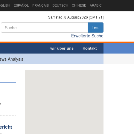
GLISH
ESPAÑOL
FRANÇAIS
DEUTSCH
CHINESE
ARABIC
Samstag, 8 August 2026 [GMT +1]
Los!
Erweiterte Suche
wir über uns
Kontakt
ews Analysis
r
richt
n