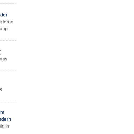
 der
ektoren
rung
(
inas
ie
im
ndern
t, in