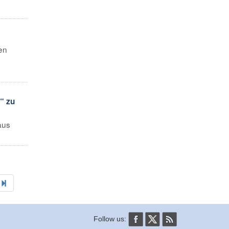
en
“ zu
aus
Follow us: