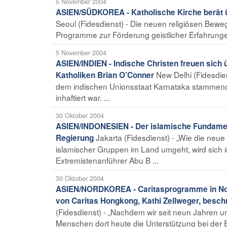
5 November 2004
ASIEN/SÜDKOREA - Katholische Kirche berät ü
Seoul (Fidesdienst) - Die neuen religiösen Bewe
Programme zur Förderung geistlicher Erfahrunge
5 November 2004
ASIEN/INDIEN - Indische Christen freuen sich ü
New Delhi (Fidesdien
Katholiken Brian O’Conner
dem indischen Unionsstaat Karnataka stammende
inhaftiert war. ...
30 Oktober 2004
ASIEN/INDONESIEN - Der islamische Fundamenta
Jakarta (Fidesdienst) - „Wie die neu
Regierung
islamischer Gruppen im Land umgeht, wird sic
Extremistenanführer Abu B ...
30 Oktober 2004
ASIEN/NORDKOREA - Caritasprogramme in Nordk
von Caritas Hongkong, Kathi Zellweger, beschre
(Fidesdienst) - „Nachdem wir seit neun Jahren 
Menschen dort heute die Unterstützung bei der E