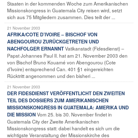
Staaten in der kommenden Woche zum Amerikanischen
Missionskongress in Guatemala City reisen wird, setzt
sich aus 75 Mitgliedern zusammen. Dies teilt der ...
21 November 2003
AFRIKA/COTE D’IVOIRE – BISCHOF VON
ABENGOUROU ZURÜCKGETRETEN UND
Vatikanstadt (Fidesdienst) –
NACHFOLGER ERNANNT
Papst Johannes Paul II. hat am 21. November 2003 den
von Bischof Bruno Kouamé von Abengourou (Cote
d’Ivoire) entsprechend Can. 401 §1 eingereichten
Rücktritt angenommen und den bisheri ...
21 November 2003
DER FIDESDIENST VERÖFFENTLICHT DEN ZWEITEN
TEIL DES DOSSIERS ZUM AMERIKANISCHEN
MISSIONSKONGRESS IN GUATEMALA: AMERIKA UND
Vom 25. bis 30. November findet in
DIE MISSION
Guatemala City der Zweite Amerikanischen
Missionskongress statt: dabei handelt es sich um die
wichtigste Veranstaltung der Missionskirche des