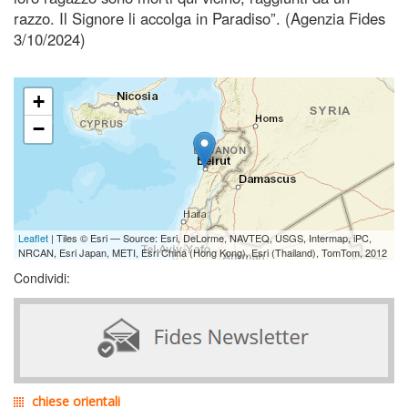
razzo. Il Signore li accolga in Paradiso”. (Agenzia Fides
3/10/2024)
+
−
Leaflet
| Tiles © Esri — Source: Esri, DeLorme, NAVTEQ, USGS, Intermap, iPC,
NRCAN, Esri Japan, METI, Esri China (Hong Kong), Esri (Thailand), TomTom, 2012
Condividi:
chiese orientali