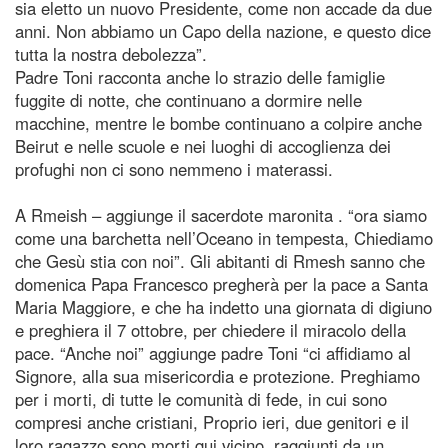
sia eletto un nuovo Presidente, come non accade da due
anni. Non abbiamo un Capo della nazione, e questo dice
tutta la nostra debolezza”.
Padre Toni racconta anche lo strazio delle famiglie
fuggite di notte, che continuano a dormire nelle
macchine, mentre le bombe continuano a colpire anche
Beirut e nelle scuole e nei luoghi di accoglienza dei
profughi non ci sono nemmeno i materassi.
A Rmeish – aggiunge il sacerdote maronita . “ora siamo
come una barchetta nell’Oceano in tempesta, Chiediamo
che Gesù stia con noi”. Gli abitanti di Rmesh sanno che
domenica Papa Francesco pregherà per la pace a Santa
Maria Maggiore, e che ha indetto una giornata di digiuno
e preghiera il 7 ottobre, per chiedere il miracolo della
pace. “Anche noi” aggiunge padre Toni “ci affidiamo al
Signore, alla sua misericordia e protezione. Preghiamo
per i morti, di tutte le comunità di fede, in cui sono
compresi anche cristiani, Proprio ieri, due genitori e il
loro ragazzo sono morti qui vicino, raggiunti da un