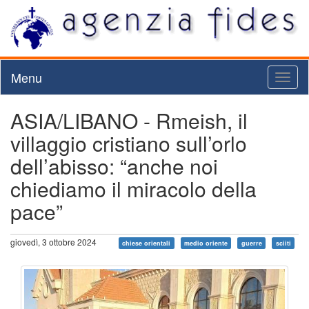
Menu
Toggl
naviga
ASIA/LIBANO - Rmeish, il
villaggio cristiano sull’orlo
dell’abisso: “anche noi
chiediamo il miracolo della
pace”
giovedì, 3 ottobre 2024
chiese orientali
medio oriente
guerre
sciiti