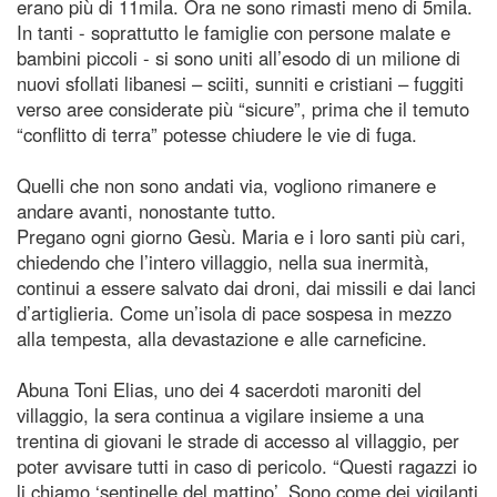
erano più di 11mila. Ora ne sono rimasti meno di 5mila.
In tanti - soprattutto le famiglie con persone malate e
bambini piccoli - si sono uniti all’esodo di un milione di
nuovi sfollati libanesi – sciiti, sunniti e cristiani – fuggiti
verso aree considerate più “sicure”, prima che il temuto
“conflitto di terra” potesse chiudere le vie di fuga.
Quelli che non sono andati via, vogliono rimanere e
andare avanti, nonostante tutto.
Pregano ogni giorno Gesù. Maria e i loro santi più cari,
chiedendo che l’intero villaggio, nella sua inermità,
continui a essere salvato dai droni, dai missili e dai lanci
d’artiglieria. Come un’isola di pace sospesa in mezzo
alla tempesta, alla devastazione e alle carneficine.
Abuna Toni Elias, uno dei 4 sacerdoti maroniti del
villaggio, la sera continua a vigilare insieme a una
trentina di giovani le strade di accesso al villaggio, per
poter avvisare tutti in caso di pericolo. “Questi ragazzi io
li chiamo ‘sentinelle del mattino’. Sono come dei vigilanti