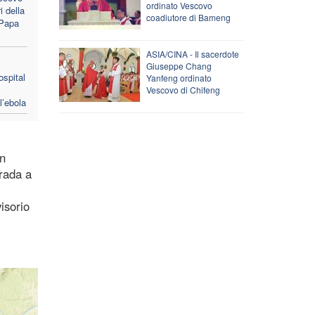
ordinato Vescovo
i della
coadiutore di Bameng
 Papa
ASIA/CINA - Il sacerdote
Giuseppe Chang
ospital
Yanfeng ordinato
Vescovo di Chifeng
l’ebola
on
trada a
isorio