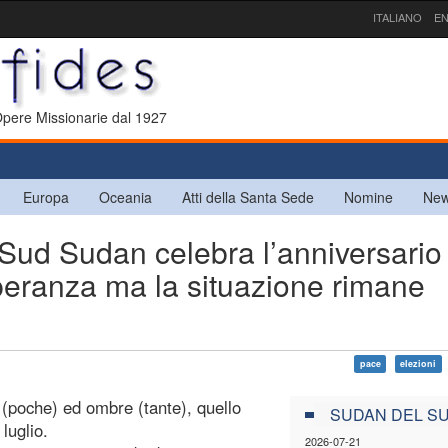
ITALIANO
EN
 Opere Missionarie dal 1927
Europa
Oceania
Atti della Santa Sede
Nomine
New
ud Sudan celebra l’anniversario
peranza ma la situazione rimane
pace
elezioni
 (poche) ed ombre (tante), quello
SUDAN DEL S
luglio.
2026-07-21