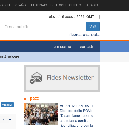
GLISH
ESPAÑOL
FRANÇAIS
DEUTSCH
CHINESE
ARABIC
giovedì, 6 agosto 2026 [GMT +1]
Vai!
ricerca avanzata
chi siamo
contatti
s Analysis
pace
vescovi
ASIA/THAILANDIA - Il
Direttore delle POM:
"Disarmiamo i cuori e
UD
costruiamo ponti di
riconciliazione con la