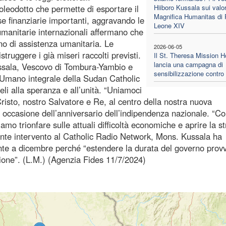
’oleodotto che permette di esportare il
Hiiboro Kussala sui valor
Magnifica Humanitas di
se finanziarie importanti, aggravando le
Leone XIV
 umanitarie internazionali affermano che
o di assistenza umanitaria. Le
2026-06-05
struggere i già miseri raccolti previsti.
Il St. Theresa Mission H
lancia una campagna di
ussala, Vescovo di Tombura-Yambio e
sensibilizzazione contro 
 Umano integrale della Sudan Catholic
li alla speranza e all’unità. “Uniamoci
risto, nostro Salvatore e Re, al centro della nostra nuova
occasione dell’anniversario dell’indipendenza nazionale. “C
amo trionfare sulle attuali difficoltà economiche e aprire la s
dente intervento al Catholic Radio Network, Mons. Kussala ha
nte a dicembre perché “estendere la durata del governo provv
zione”. (L.M.) (Agenzia Fides 11/7/2024)