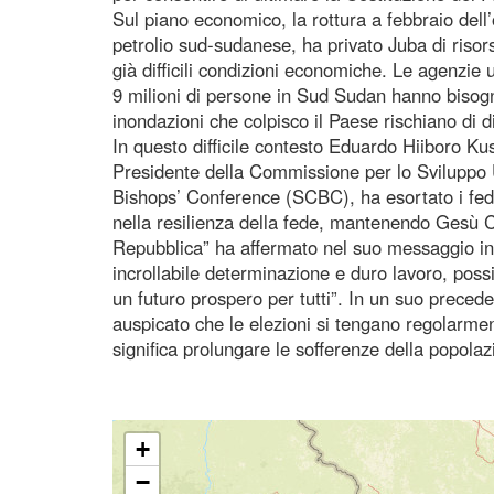
Sul piano economico, la rottura a febbraio dell
petrolio sud-sudanese, ha privato Juba di risor
già difficili condizioni economiche. Le agenzie
9 milioni di persone in Sud Sudan hanno bisogn
inondazioni che colpisco il Paese rischiano di di
In questo difficile contesto Eduardo Hiiboro K
Presidente della Commissione per lo Sviluppo
Bishops’ Conference (SCBC), ha esortato i fede
nella resilienza della fede, mantenendo Gesù C
Repubblica” ha affermato nel suo messaggio in 
incrollabile determinazione e duro lavoro, possi
un futuro prospero per tutti”. In un suo prece
auspicato che le elezioni si tengano regolarme
significa prolungare le sofferenze della popola
+
−