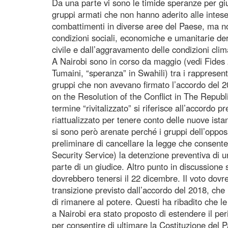
Da una parte vi sono le timide speranze per gi
gruppi armati che non hanno aderito alle intes
combattimenti in diverse aree del Paese, ma non i
condizioni sociali, economiche e umanitarie de
civile e dall’aggravamento delle condizioni clim
A Nairobi sono in corso da maggio (vedi Fides 
Tumaini, “speranza” in Swahili) tra i rappresent
gruppi che non avevano firmato l’accordo del 
on the Resolution of the Conflict in The Repu
termine “rivitalizzato” si riferisce all’accordo
riattualizzato per tenere conto delle nuove istan
si sono però arenate perché i gruppi dell’opp
preliminare di cancellare la legge che consente
Security Service) la detenzione preventiva di
parte di un giudice. Altro punto in discussione 
dovrebbero tenersi il 22 dicembre. Il voto dovr
transizione previsto dall’accordo del 2018, che
di rimanere al potere. Questi ha ribadito che le
a Nairobi era stato proposto di estendere il peri
per consentire di ultimare la Costituzione del Pa