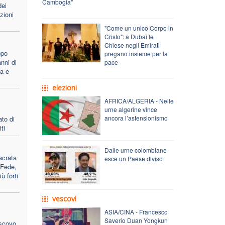
Cambogia"
dei
zioni
"Come un unico Corpo in
Cristo": a Dubai le
Chiese negli Emirati
opo
pregano insieme per la
nni di
pace
ca e
elezioni
AFRICA/ALGERIA - Nelle
urne algerine vince
ancora l’astensionismo
ato di
ti
Dalle urne colombiane
acrata
esce un Paese diviso
 Fede,
ù forti
vescovi
ASIA/CINA - Francesco
Saverio Duan Yongkun
escovo