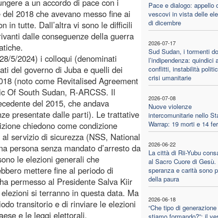
ungere a un accordo di pace con i
Pace e dialogo: appello 
e del 2018 che avevano messo fine ai
vescovi in vista delle ele
di dicembre
n tutte. Dall’altra vi sono le difficili
rivanti dalle conseguenze della guerra
2026-07-17
atiche.
Sud Sudan, i tormenti d
28/5/2024) i colloqui (denominati
l’indipendenza: quindici a
ati del governo di Juba e quelli dei
conflitti, instabilità politi
crisi umanitarie
2018 (noto come Revitalised Agreement
blic Of South Sudan, R-ARCSS. Il
2026-07-08
 precedente del 2015, che andava
Nuove violenze
ze presentate dalle parti). Le trattative
intercomunitarie nello St
Warrap: 19 morti e 14 feri
osizione chiedono come condizione
 al servizio di sicurezza (NSS, National
2026-06-22
 una persona senza mandato d’arresto da
La città di Rii-Yubu cons
sono le elezioni generali che
al Sacro Cuore di Gesù.
ebbero mettere fine al periodo di
speranza e carità sono pi
della paura
 ha permesso al Presidente Salva Kiir
 elezioni si terranno in questa data. Ma
2026-06-18
odo transitorio e di rinviare le elezioni
“Che tipo di generazione
ese e le leggi elettorali.
stiamo formando?”: il v