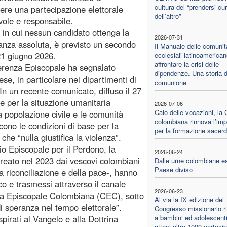
cultura del “prendersi cu
re una partecipazione elettorale
dell’altro”
ole e responsabile.
 in cui nessun candidato ottenga la
2026-07-31
nza assoluta, è previsto un secondo
Il Manuale delle comunit
 21 giugno 2026.
ecclesiali latinoamerican
affrontare la crisi delle
renza Episcopale ha segnalato
dipendenze. Una storia d
ese, in particolare nei dipartimenti di
comunione
n un recente comunicato, diffuso il 27
e per la situazione umanitaria
2026-07-06
Calo delle vocazioni, la
a popolazione civile e le comunità
colombiana rinnova l’im
scono le condizioni di base per la
per la formazione sacerd
he “nulla giustifica la violenza”.
zio Episcopale per il Perdono, la
2026-06-24
reato nel 2023 dai vescovi colombiani
Dalle urne colombiane e
Paese diviso
la riconciliazione e della pace-, hanno
co e trasmessi attraverso il canale
2026-06-23
za Episcopale Colombiana (CEC), sotto
Al via la IX edizione del
di speranza nel tempo elettorale”.
Congresso missionario ri
spirati al Vangelo e alla Dottrina
a bambini ed adolescenti
attesi oltre 1000 partecip