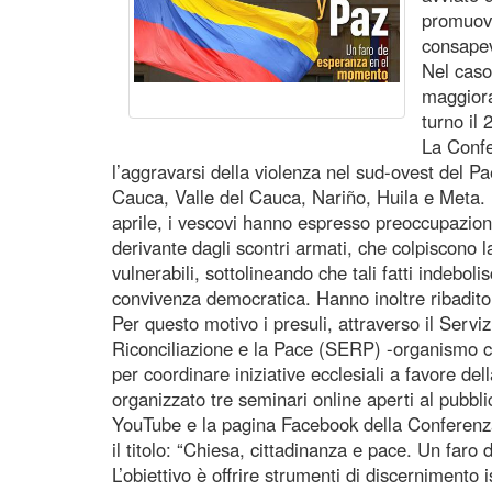
promuove
consapev
Nel caso
maggiora
turno il
La Confe
l’aggravarsi della violenza nel sud-ovest del Pa
Cauca, Valle del Cauca, Nariño, Huila e Meta. I
aprile, i vescovi hanno espresso preoccupazion
derivante dagli scontri armati, che colpiscono l
vulnerabili, sottolineando che tali fatti indeboli
convivenza democratica. Hanno inoltre ribadito c
Per questo motivo i presuli, attraverso il Servi
Riconciliazione e la Pace (SERP) -organismo c
per coordinare iniziative ecclesiali a favore del
organizzato tre seminari online aperti al pubbli
YouTube e la pagina Facebook della Conferen
il titolo: “Chiesa, cittadinanza e pace. Un faro 
L’obiettivo è offrire strumenti di discernimento i