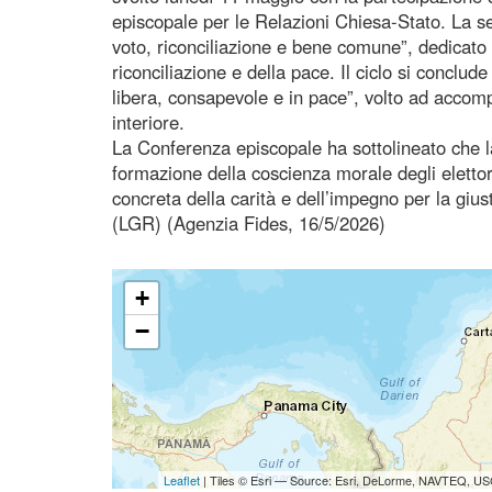
episcopale per le Relazioni Chiesa-Stato. La s
voto, riconciliazione e bene comune”, dedicato a
riconciliazione e della pace. Il ciclo si conclu
libera, consapevole e in pace”, volto ad accompag
interiore.
La Conferenza episcopale ha sottolineato che l
formazione della coscienza morale degli elettor
concreta della carità e dell’impegno per la giust
(LGR) (Agenzia Fides, 16/5/2026)
+
−
Leaflet
| Tiles © Esri — Source: Esri, DeLorme, NAVTEQ, USG