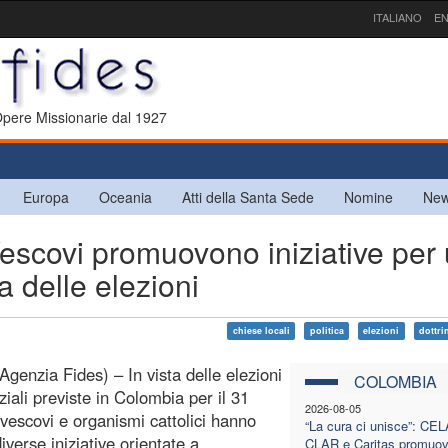
ITALIANO
EN
 Opere Missionarie dal 1927
Europa
Oceania
Atti della Santa Sede
Nomine
New
ovi promuovono iniziative per
a delle elezioni
chiese locali
politica
elezioni
dottri
Agenzia Fides) – In vista delle elezioni
COLOMBIA
ziali previste in Colombia per il 31
2026-08-05
vescovi e organismi cattolici hanno
“La cura ci unisce”: CE
iverse iniziative orientate a
CLAR e Caritas promuov