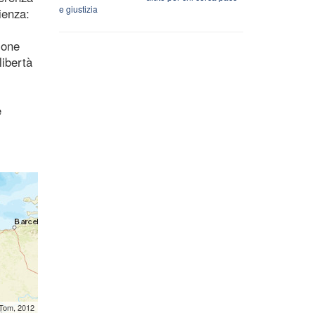
e giustizia
ienza:
ione
libertà
e
mTom, 2012