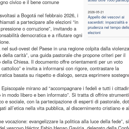
pegno civico e il bene comune
2026-05-21
voltasi a Bogotá nel febbraio 2026, i
Appello dei vescovi ai
hiamati a partecipare alle elezioni “in
sacerdoti: imparzialità e
prudenza nel tempo dell
 pressione o corruzione”, invitando a
elezioni
onsabilità democratica e a rifiutare ogni
ione.
ta nel sud-ovest del Paese in una regione colpita dalla violenz
ta della carità”, una guida pastorale che propone criteri per il
o della Chiesa. Il documento offre orientamenti per un voto
cattolico” e invita a informarsi con rigore, contrastare la
ratica basata su rispetto e dialogo, senza esprimere sostegn
a Episcopale mirano ad “accompagnare i fedeli e tutti i cittadin
o in modo libero e ben informato”. Si tratta di offrire strumenti
ico e sociale, con la partecipazione di esperti di pastorale, dot
ti all’etica nella vita pubblica, al discernimento cristiano e a
ome vocazione: evangelizzare la politica alla luce della fede”, s
 del vescovo Héctor Fabio Henao Gaviria, delegato della Con