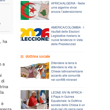
AFRICA/ALGERIA - Nelle
urne algerine vince
ancora l’astensionismo
e
AMERICA/COLOMBIA - I
risultati delle Elezioni
Legislative rivelano le
nuove tendenze in vista
a, ha
delle Presidenziali
dottrina sociale
Difendere la terra è
o a
difendere la vita: le
Chiese latinoamericane
i
accanto alle comunità
nei conflitti minerari
 di
trina
lla
LEONE XIV IN AFRICA -
Il Papa in Guinea
Equatoriale: la Dottrina
i è
sociale della Chiesa è un
ferenza
aiuto per chi cerca pace