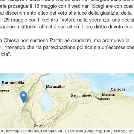
erie prosegue il 18 maggio con il webinar “Scegliere con cosc
l discernimento etico del voto alla luce della giustizia, della
de il 25 maggio con l’incontro “Votare nella speranza: una decis
nare i cittadini affinché esercitino il loro diritto di voto con 
a Chiesa non sostiene Partiti né candidati, ma promuove la
i, ritenendo che “la partecipazione politica sia un’espression
izia”.
S, Intermap, iPC, NRCAN, Esri Japan, METI, Esri China (Hong Kong), Esri (Thailand), To