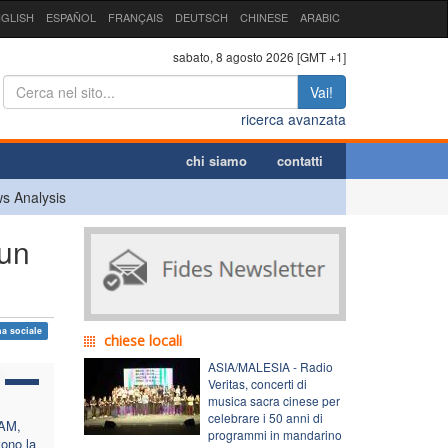
GLISH
ESPAÑOL
FRANÇAIS
DEUTSCH
CHINESE
ARABIC
sabato, 8 agosto 2026 [GMT +1]
Vai!
ricerca avanzata
chi siamo
contatti
s Analysis
 un
na sociale
chiese locali
ASIA/MALESIA - Radio
Veritas, concerti di
musica sacra cinese per
celebrare i 50 anni di
LAM,
programmi in mandarino
ono la