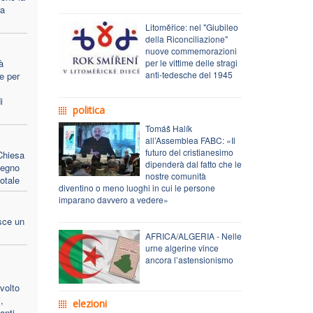
ra
Litoměřice: nel "Giubileo
della Riconciliazione"
nuove commemorazioni
à
per le vittime delle stragi
anti-tedesche del 1945
e per
i
politica
Tomáš Halík
all’Assemblea FABC: «Il
futuro del cristianesimo
 Chiesa
dipenderà dal fatto che le
pegno
nostre comunità
otale
diventino o meno luoghi in cui le persone
imparano davvero a vedere»
sce un
AFRICA/ALGERIA - Nelle
urne algerine vince
ancora l’astensionismo
volto
,
elezioni
anti