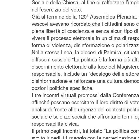
Sociale della Chiesa, al fine di rafforzare l’im
nell’esercizio del voto.
Già al termine della 120ª Assemblea Plenaria, s
vescovi avevano ricordato che i cittadini sono c
piena libertà di coscienza e senza alcun tipo di
vivere il processo elettorale in un clima di resp
forma di violenza, disinformazione o polarizzaz
Nella stessa linea, la diocesi di Palmira, situa
diffuso il sussidio “La politica è la forma più al
discernimento elettorale alla luce del Magister
responsabile, include un “decalogo dell’elettore 
disinformazione e rafforzare una cultura democ
opzioni politiche specifiche.
I tre incontri virtuali promossi dalla Conferenz
affinché possano esercitare il loro diritto di vot
analisi di fronte alle urgenze del contesto polit
sociale e scienze sociali che affrontano temi lega
responsabilità civica.
Il primo degli incontri, intitolato “La politica c
svolto lunedì 11 maggio con la partecipazione