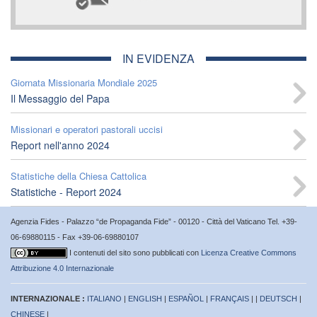
IN EVIDENZA
Giornata Missionaria Mondiale 2025
Il Messaggio del Papa
Missionari e operatori pastorali uccisi
Report nell'anno 2024
Statistiche della Chiesa Cattolica
Statistiche - Report 2024
Agenzia Fides - Palazzo “de Propaganda Fide” - 00120 - Città del Vaticano Tel. +39-
06-69880115 - Fax +39-06-69880107
I contenuti del sito sono pubblicati con
Licenza Creative Commons
Attribuzione 4.0 Internazionale
INTERNAZIONALE :
ITALIANO
|
ENGLISH
|
ESPAÑOL
|
FRANÇAIS
| |
DEUTSCH
|
CHINESE
|