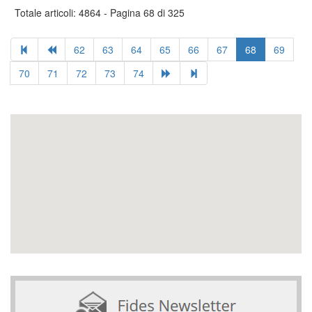
Totale articoli: 4864 - Pagina 68 di 325
62
63
64
65
66
67
68
69
70
71
72
73
74