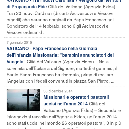
Città del Vaticano (Agenzia Fides) –
di Propaganda Fide
Tra i 20 nuovi Cardinali (di cui 5 Arcivescovi e Vescovi
emeriti) che saranno nominati da Papa Francesco nel
Concistoro del 14 febbraio, sono 6 gli Arcivescovi e
Vescovi ordinari d ...
7 gennaio 2015
VATICANO - Papa Francesco nella Giornata
dell’Infanzia Missionaria: “bambini annunciatori del
Città del Vaticano (Agenzia Fides) – Nella
Vangelo”
solennità dell’Epifania del Signore, martedì 6 gennaio, il
Santo Padre Francesco ha ricordato, prima di recitare
l’Angelus con i fedeli convenuti in piazza San Pietro, ...
30 dicembre 2014
Missionari e operatori pastorali
Città del
uccisi nell'anno 2014
Vaticano (Agenzia Fides) – Secondo le
informazioni raccolte dall’Agenzia Fides, nell’anno 2014
sono stati uccisi nel mondo 26 operatori pastorali, 3 in più
rispetto al precedente anno 2013. Per il sesto ...