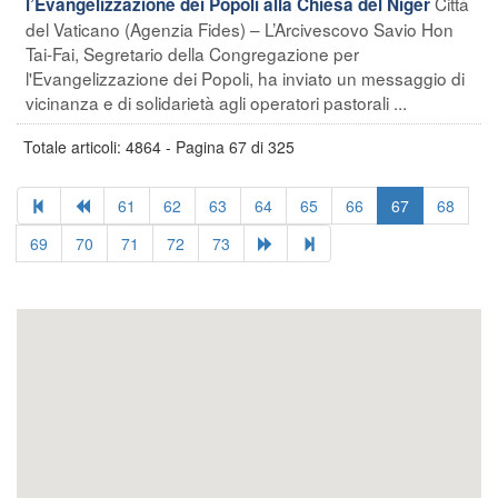
Città
l’Evangelizzazione dei Popoli alla Chiesa del Niger
del Vaticano (Agenzia Fides) – L’Arcivescovo Savio Hon
Tai-Fai, Segretario della Congregazione per
l'Evangelizzazione dei Popoli, ha inviato un messaggio di
vicinanza e di solidarietà agli operatori pastorali ...
Totale articoli: 4864 - Pagina 67 di 325
61
62
63
64
65
66
67
68
69
70
71
72
73