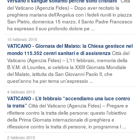
Città
versano il sangue soltanto perché sono cristiani”
del Vaticano (Agenzia Fides) – Dopo aver recitato la
preghiera mariana dell’Angelus con i fedeli riuniti in piazza
San Pietro, domenica 15 marzo, il Santo Padre Francesco
ha espresso il suo profondo dolore pe ...
10 febbraio 2015
VATICANO - Giornata del Malato: la Chiesa gestisce nel
Città del
mondo 115.352 centri sanitari e di assistenza
Vaticano (Agenzia Fides) – L’11 febbraio, memoria della
B.V.M. di Lourdes, si celebra la XXIII Giornata Mondiale
del Malato, istituita da San Giovanni Paolo II, che
quest’anno ha per tema un’espressio ...
4 febbraio 2015
VATICANO - L’8 febbraio “accendiamo una luce contro
Città del Vaticano (Agenzia Fides) – Pregare e
la tratta”
riflettere contro la tratta delle persone: questo l’obiettivo
della Prima Giornata internazionale di preghiera e
riflessione contro la tratta di persone, in programma l ...
2 febbraio 2015