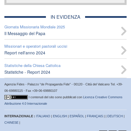
IN EVIDENZA
Giornata Missionaria Mondiale 2025
Il Messaggio del Papa
Missionari e operatori pastorali uccisi
Report nell'anno 2024
Statistiche della Chiesa Cattolica
Statistiche - Report 2024
Agenzia Fides - Palazzo “de Propaganda Fide” - 00120 - Città del Vaticano Tel. +39-
06-69880115 - Fax +39-06-69880107
I contenuti del sito sono pubblicati con
Licenza Creative Commons
Attribuzione 4.0 Internazionale
INTERNAZIONALE :
ITALIANO
|
ENGLISH
|
ESPAÑOL
|
FRANÇAIS
| |
DEUTSCH
|
CHINESE
|