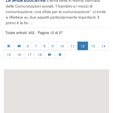
LA SFIDA EDUCATIVA
delle Comunicazioni sociali, “I bambini e i mezzi di
comunicazione: una sfida per la comunicazione”, ci invita
a riflettere su due aspetti particolarmente importanti. Il
primo è la for ...
Totale articoli: 402 - Pagina 12 di 27
6
7
8
9
10
11
12
13
14
15
16
17
18