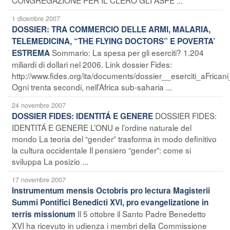
1 dicembre 2007
DOSSIER: TRA COMMERCIO DELLE ARMI, MALARIA,
TELEMEDICINA, “THE FLYING DOCTORS” E POVERTA’
Sommario: La spesa per gli eserciti? 1.204
ESTREMA
miliardi di dollari nel 2006. Link dossier Fides:
http://www.fides.org/ita/documents/dossier__eserciti_aFrica
Ogni trenta secondi, nell’Africa sub-saharia ...
24 novembre 2007
DOSSIER FIDES:
DOSSIER FIDES: IDENTITÁ E GENERE
IDENTITÁ E GENERE L’ONU e l’ordine naturale del
mondo La teoria del “gender” trasforma in modo definitivo
la cultura occidentale Il pensiero “gender”: come si
sviluppa La posizio ...
17 novembre 2007
Instrumentum mensis Octobris pro lectura Magisterii
Summi Pontifici Benedicti XVI, pro evangelizatione in
Il 5 ottobre il Santo Padre Benedetto
terris missionum
XVI ha ricevuto in udienza i membri della Commissione