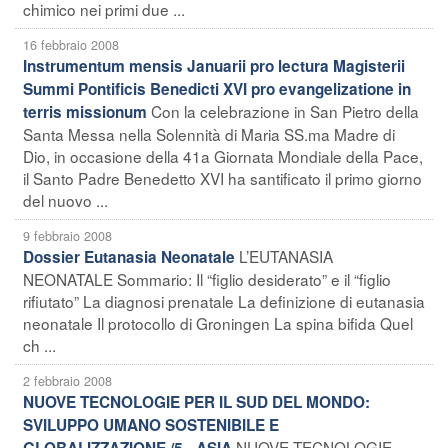
chimico nei primi due ...
16 febbraio 2008
Instrumentum mensis Januarii pro lectura Magisterii
Summi Pontificis Benedicti XVI pro evangelizatione in
Con la celebrazione in San Pietro della
terris missionum
Santa Messa nella Solennità di Maria SS.ma Madre di
Dio, in occasione della 41a Giornata Mondiale della Pace,
il Santo Padre Benedetto XVI ha santificato il primo giorno
del nuovo ...
9 febbraio 2008
L’EUTANASIA
Dossier Eutanasia Neonatale
NEONATALE Sommario: Il “figlio desiderato” e il “figlio
rifiutato” La diagnosi prenatale La definizione di eutanasia
neonatale Il protocollo di Groningen La spina bifida Quel
ch ...
2 febbraio 2008
NUOVE TECNOLOGIE PER IL SUD DEL MONDO:
SVILUPPO UMANO SOSTENIBILE E
NUOVE TECNOLOGIE
GLOBALIZZAZIONE /5 - ASIA