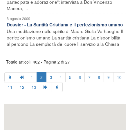
partecipata e adorazione”: intervista a Don Vincenzo
Macera, ...
8 agosto 2009
Dossier - La Santità Cristiana e il perfezionismo umano
Una meditazione nello spirito di Madre Giulia Verhaeghe Il
perfezionismo umano La santità cristiana La disponibilità
al perdono La semplicità del cuore Il servizio alla Chiesa
...
Totale articoli: 402 - Pagina 2 di 27
1
2
3
4
5
6
7
8
9
10
11
12
13