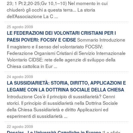
23; 1 Pt 2,20-25;Gv 10,1–10) Nel momento in cui
chiuderò gli occhi a questa terra... La storia
dell’Associazione La C ...
25 agosto 2009
LE FEDERAZIONI DEI VOLONTARI CRISTIANI PER I
Sommario Introduzione
PAESI POVERI: FOCSIV E CIDSE
Il magistero e il senso del volontariato FOCSIV:
Federazione Organismi Cristiani di Servizio Internazionale
Volontario CIDSE: rete delle agenzie di sviluppo della
Chiesa cattolica in Eur ...
24 agosto 2009
LA SUSSIDIARIETÀ: STORIA, DIRITTO, APPLICAZIONI E
LEGAME CON LA DOTTRINA SOCIALE DELLA CHIESA
Introduzione Cos’è il principio di sussidiarietà? Cenni
storici. Il principio di sussidiarietà nella Dottrina Sociale
della Chiesa Sussidiarietà e diritto Applicazioni ed
esperimenti di sussidiarietà ...
22 agosto 2009
“La sfida
Dossier - Le Università Cattoliche in Europa