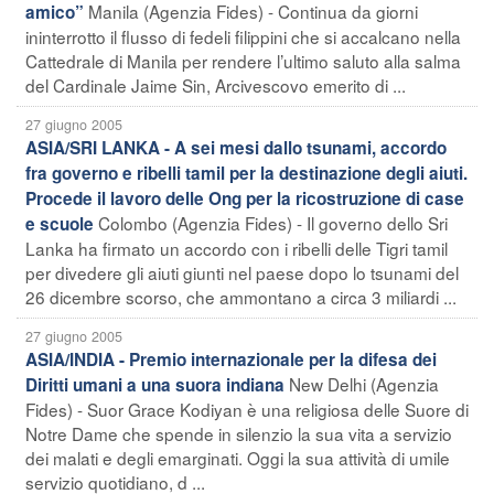
Manila (Agenzia Fides) - Continua da giorni
amico”
ininterrotto il flusso di fedeli filippini che si accalcano nella
Cattedrale di Manila per rendere l’ultimo saluto alla salma
del Cardinale Jaime Sin, Arcivescovo emerito di ...
27 giugno 2005
ASIA/SRI LANKA - A sei mesi dallo tsunami, accordo
fra governo e ribelli tamil per la destinazione degli aiuti.
Procede il lavoro delle Ong per la ricostruzione di case
Colombo (Agenzia Fides) - Il governo dello Sri
e scuole
Lanka ha firmato un accordo con i ribelli delle Tigri tamil
per divedere gli aiuti giunti nel paese dopo lo tsunami del
26 dicembre scorso, che ammontano a circa 3 miliardi ...
27 giugno 2005
ASIA/INDIA - Premio internazionale per la difesa dei
New Delhi (Agenzia
Diritti umani a una suora indiana
Fides) - Suor Grace Kodiyan è una religiosa delle Suore di
Notre Dame che spende in silenzio la sua vita a servizio
dei malati e degli emarginati. Oggi la sua attività di umile
servizio quotidiano, d ...