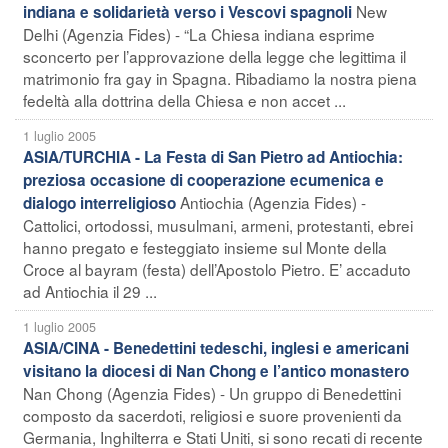
New
indiana e solidarietà verso i Vescovi spagnoli
Delhi (Agenzia Fides) - “La Chiesa indiana esprime
sconcerto per l’approvazione della legge che legittima il
matrimonio fra gay in Spagna. Ribadiamo la nostra piena
fedeltà alla dottrina della Chiesa e non accet ...
1 luglio 2005
ASIA/TURCHIA - La Festa di San Pietro ad Antiochia:
preziosa occasione di cooperazione ecumenica e
Antiochia (Agenzia Fides) -
dialogo interreligioso
Cattolici, ortodossi, musulmani, armeni, protestanti, ebrei
hanno pregato e festeggiato insieme sul Monte della
Croce al bayram (festa) dell’Apostolo Pietro. E’ accaduto
ad Antiochia il 29 ...
1 luglio 2005
ASIA/CINA - Benedettini tedeschi, inglesi e americani
visitano la diocesi di Nan Chong e l’antico monastero
Nan Chong (Agenzia Fides) - Un gruppo di Benedettini
composto da sacerdoti, religiosi e suore provenienti da
Germania, Inghilterra e Stati Uniti, si sono recati di recente