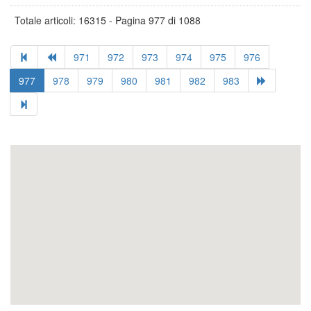
Totale articoli: 16315 - Pagina 977 di 1088
971
972
973
974
975
976
977
978
979
980
981
982
983