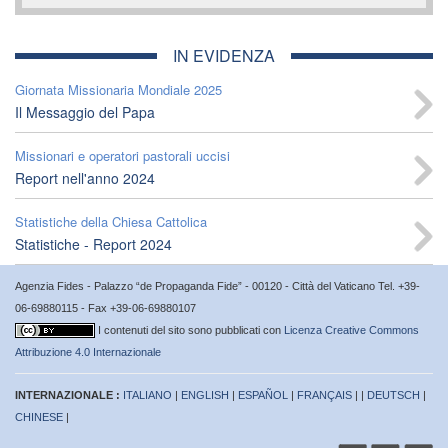
IN EVIDENZA
Giornata Missionaria Mondiale 2025
Il Messaggio del Papa
Missionari e operatori pastorali uccisi
Report nell'anno 2024
Statistiche della Chiesa Cattolica
Statistiche - Report 2024
Agenzia Fides - Palazzo “de Propaganda Fide” - 00120 - Città del Vaticano Tel. +39-
06-69880115 - Fax +39-06-69880107
I contenuti del sito sono pubblicati con
Licenza Creative Commons
Attribuzione 4.0 Internazionale
INTERNAZIONALE :
ITALIANO
|
ENGLISH
|
ESPAÑOL
|
FRANÇAIS
| |
DEUTSCH
|
CHINESE
|