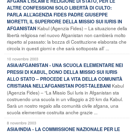
AFGANA L’ISLAM È RELIGIONE DI STATO, PER LE
ALTRE CONFESSIONI SOLO LIBERTÀ DI CULTO:
PARLA ALL’AGENZIA FIDES PADRE GIUSEPPE
MORETTI, IL SUPERIORE DELLA MISSIO SUI IURIS IN
Kabul (Agenzia Fides) – La situazione della
AFGANISTAN
libertà religiosa nel nuovo Afganistan non cambierà molto
rispetto al passato: la bozza di Costituzione elaborata che
circola in questi giorni e che sarà sottoposta all’ ...
10 novembre 2003
ASIA/AFGANISTAN - UNA SCUOLA ELEMENTARE NEI
PRESSI DI KABUL, DONO DELLA MISSIO SUI IURIS
ALLO STATO – PROCEDE LA VITA DELLA COMUNITÀ
Kabul
CRISTIANA NELL’AFGANISTAN POST-TALEBANI
(Agenzia Fides) – “La Missio Sui Iuris in Afganistan sta
costruendo una scuola in un villaggio a 20 km da Kabul.
Sarà un nostro regalo alla comunità civile afgana, una
scuola elementare costruita anche grazie ...
8 novembre 2003
ASIA/INDIA - LA COMMISSIONE NAZIONALE PER LE