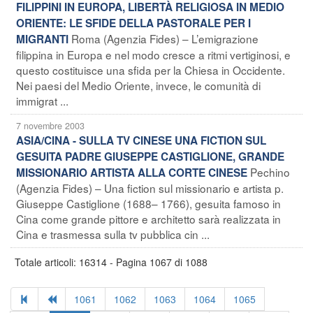
FILIPPINI IN EUROPA, LIBERTÀ RELIGIOSA IN MEDIO
ORIENTE: LE SFIDE DELLA PASTORALE PER I
Roma (Agenzia Fides) – L’emigrazione
MIGRANTI
filippina in Europa e nel modo cresce a ritmi vertiginosi, e
questo costituisce una sfida per la Chiesa in Occidente.
Nei paesi del Medio Oriente, invece, le comunità di
immigrat ...
7 novembre 2003
ASIA/CINA - SULLA TV CINESE UNA FICTION SUL
GESUITA PADRE GIUSEPPE CASTIGLIONE, GRANDE
Pechino
MISSIONARIO ARTISTA ALLA CORTE CINESE
(Agenzia Fides) – Una fiction sul missionario e artista p.
Giuseppe Castiglione (1688– 1766), gesuita famoso in
Cina come grande pittore e architetto sarà realizzata in
Cina e trasmessa sulla tv pubblica cin ...
Totale articoli: 16314 - Pagina 1067 di 1088
1061
1062
1063
1064
1065