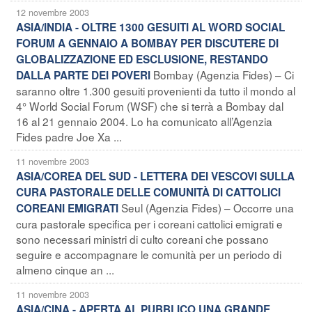
12 novembre 2003
ASIA/INDIA - OLTRE 1300 GESUITI AL WORD SOCIAL
FORUM A GENNAIO A BOMBAY PER DISCUTERE DI
GLOBALIZZAZIONE ED ESCLUSIONE, RESTANDO
Bombay (Agenzia Fides) – Ci
DALLA PARTE DEI POVERI
saranno oltre 1.300 gesuiti provenienti da tutto il mondo al
4° World Social Forum (WSF) che si terrà a Bombay dal
16 al 21 gennaio 2004. Lo ha comunicato all’Agenzia
Fides padre Joe Xa ...
11 novembre 2003
ASIA/COREA DEL SUD - LETTERA DEI VESCOVI SULLA
CURA PASTORALE DELLE COMUNITÀ DI CATTOLICI
Seul (Agenzia Fides) – Occorre una
COREANI EMIGRATI
cura pastorale specifica per i coreani cattolici emigrati e
sono necessari ministri di culto coreani che possano
seguire e accompagnare le comunità per un periodo di
almeno cinque an ...
11 novembre 2003
ASIA/CINA - APERTA AL PUBBLICO UNA GRANDE