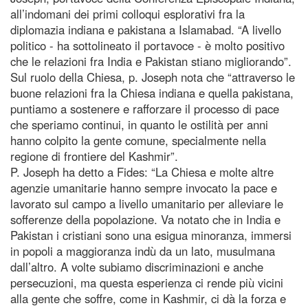
all’indomani dei primi colloqui esplorativi fra la
diplomazia indiana e pakistana a Islamabad. “A livello
politico - ha sottolineato il portavoce - è molto positivo
che le relazioni fra India e Pakistan stiano migliorando”.
Sul ruolo della Chiesa, p. Joseph nota che “attraverso le
buone relazioni fra la Chiesa indiana e quella pakistana,
puntiamo a sostenere e rafforzare il processo di pace
che speriamo continui, in quanto le ostilità per anni
hanno colpito la gente comune, specialmente nella
regione di frontiere del Kashmir”.
P. Joseph ha detto a Fides: “La Chiesa e molte altre
agenzie umanitarie hanno sempre invocato la pace e
lavorato sul campo a livello umanitario per alleviare le
sofferenze della popolazione. Va notato che in India e
Pakistan i cristiani sono una esigua minoranza, immersi
in popoli a maggioranza indù da un lato, musulmana
dall’altro. A volte subiamo discriminazioni e anche
persecuzioni, ma questa esperienza ci rende più vicini
alla gente che soffre, come in Kashmir, ci dà la forza e