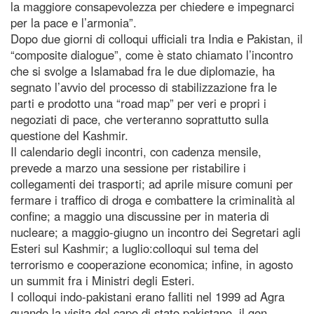
la maggiore consapevolezza per chiedere e impegnarci
per la pace e l’armonia”.
Dopo due giorni di colloqui ufficiali tra India e Pakistan, il
“composite dialogue”, come è stato chiamato l’incontro
che si svolge a Islamabad fra le due diplomazie, ha
segnato l’avvio del processo di stabilizzazione fra le
parti e prodotto una “road map” per veri e propri i
negoziati di pace, che verteranno soprattutto sulla
questione del Kashmir.
Il calendario degli incontri, con cadenza mensile,
prevede a marzo una sessione per ristabilire i
collegamenti dei trasporti; ad aprile misure comuni per
fermare i traffico di droga e combattere la criminalità al
confine; a maggio una discussine per in materia di
nucleare; a maggio-giugno un incontro dei Segretari agli
Esteri sul Kashmir; a luglio:colloqui sul tema del
terrorismo e cooperazione economica; infine, in agosto
un summit fra i Ministri degli Esteri.
I colloqui indo-pakistani erano falliti nel 1999 ad Agra
quando la visita del capo di stato pakistano, il gen.