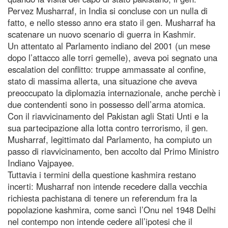
Pervez Musharraf, in India si concluse con un nulla di
fatto, e nello stesso anno era stato il gen. Musharraf ha
scatenare un nuovo scenario di guerra in Kashmir.
Un attentato al Parlamento indiano del 2001 (un mese
dopo l’attacco alle torri gemelle), aveva poi segnato una
escalation del conflitto: truppe ammassate al confine,
stato di massima allerta, una situazione che aveva
preoccupato la diplomazia internazionale, anche perchè i
due contendenti sono in possesso dell’arma atomica.
Con il riavvicinamento del Pakistan agli Stati Unti e la
sua partecipazione alla lotta contro terrorismo, il gen.
Musharraf, legittimato dal Parlamento, ha compiuto un
passo di riavvicinamento, ben accolto dal Primo Ministro
Indiano Vajpayee.
Tuttavia i termini della questione kashmira restano
incerti: Musharraf non intende recedere dalla vecchia
richiesta pachistana di tenere un referendum fra la
popolazione kashmira, come sancì l’Onu nel 1948 Delhi
nel contempo non intende cedere all’ipotesi che il