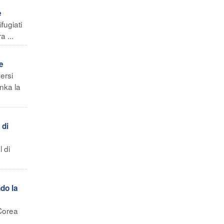
e
fugiati
a ...
e
ersi
anka la
 di
 di
do la
 Corea