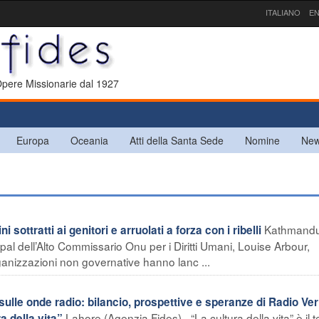
ITALIANO
EN
 Opere Missionarie dal 1927
Europa
Oceania
Atti della Santa Sede
Nomine
New
Kathmand
sottratti ai genitori e arruolati a forza con i ribelli
epal dell’Alto Commissario Onu per i Diritti Umani, Louise Arbour,
organizzazioni non governative hanno lanc ...
ulle onde radio: bilancio, prospettive e speranze di Radio Veri
Lahore (Agenzia Fides) - “La cultura della vita” è il 
a della vita”