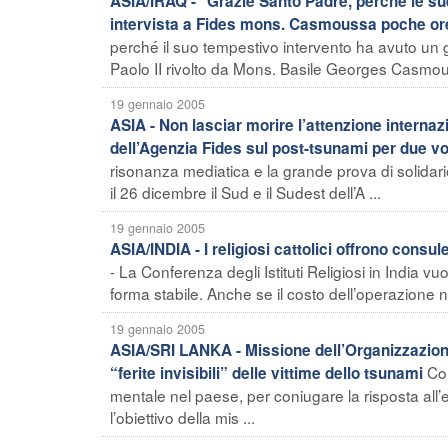
ASIA/IRAQ - "Grazie Santo Padre, perché le sue
intervista a Fides mons. Casmoussa poche ore
perché il suo tempestivo intervento ha avuto un 
Paolo II rivolto da Mons. Basile Georges Casmous
19 gennaio 2005
ASIA - Non lasciar morire l’attenzione internazi
dell’Agenzia Fides sul post-tsunami per due vo
risonanza mediatica e la grande prova di solidarie
il 26 dicembre il Sud e il Sudest dell’A ...
19 gennaio 2005
ASIA/INDIA - I religiosi cattolici offrono consu
- La Conferenza degli Istituti Religiosi in India vuo
forma stabile. Anche se il costo dell’operazione n
19 gennaio 2005
ASIA/SRI LANKA - Missione dell’Organizzazione 
Col
“ferite invisibili” delle vittime dello tsunami
mentale nel paese, per coniugare la risposta all’
l’obiettivo della mis ...