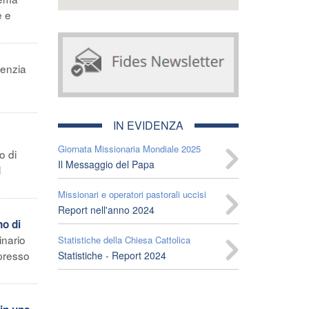
e e
genzia
IN EVIDENZA
Giornata Missionaria Mondiale 2025
o di
Il Messaggio del Papa
l
Missionari e operatori pastorali uccisi
Report nell'anno 2024
no di
inario
Statistiche della Chiesa Cattolica
 presso
Statistiche - Report 2024