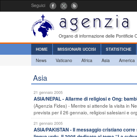
Seguici
Organo di informazione delle Pontificie
HOME
MISSIONARI UCCISI
STATISTICHE
News
Vaticano
Africa
Asia
America
Asia
21 gennaio 2005
ASIA/NEPAL - Allarme di religiosi e Ong: bambini 
(Agenzia Fides) - Mentre si attende la visita in N
prevista per il 26 gennaio, religiosi salesiani e 
21 gennaio 2005
ASIA/PAKISTAN - Il messaggio cristiano corre s
lingua urdu- Il 2005 dedicato al tema “La cultur