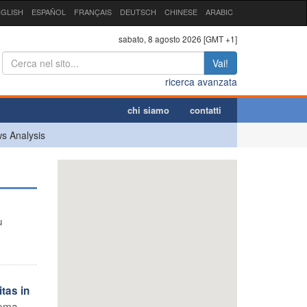
GLISH
ESPAÑOL
FRANÇAIS
DEUTSCH
CHINESE
ARABIC
sabato, 8 agosto 2026 [GMT +1]
Vai!
ricerca avanzata
chi siamo
contatti
s Analysis
u
tas in
tema