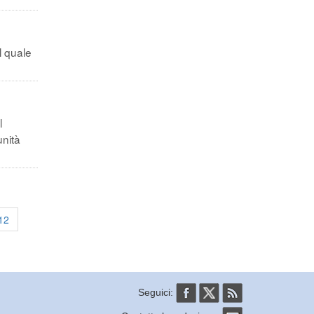
l quale
l
unità
12
Seguici: