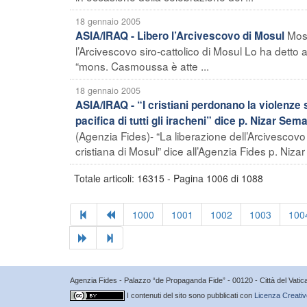
18 gennaio 2005
Mos
ASIA/IRAQ - Libero l’Arcivescovo di Mosul
l’Arcivescovo siro-cattolico di Mosul Lo ha detto
“mons. Casmoussa è atte ...
18 gennaio 2005
ASIA/IRAQ - “I cristiani perdonano la violenze
pacifica di tutti gli iracheni” dice p. Nizar Se
(Agenzia Fides)- “La liberazione dell’Arcivesco
cristiana di Mosul” dice all’Agenzia Fides p. Niz
Totale articoli: 16315 - Pagina 1006 di 1088
1000
1001
1002
1003
100
Agenzia Fides - Palazzo “de Propaganda Fide” - 00120 - Città del Vat
I contenuti del sito sono pubblicati con
Licenza Creativ