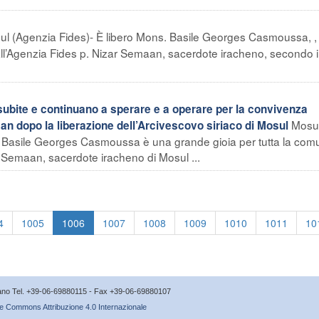
ul (Agenzia Fides)- È libero Mons. Basile Georges Casmoussa, ,
 all’Agenzia Fides p. Nizar Semaan, sacerdote iracheno, secondo i
 subite e continuano a sperare e a operare per la convivenza
Mosu
maan dopo la liberazione dell’Arcivescovo siriaco di Mosul
vo Basile Georges Casmoussa è una grande gioia per tutta la com
ar Semaan, sacerdote iracheno di Mosul ...
4
1005
1006
1007
1008
1009
1010
1011
10
icano Tel. +39-06-69880115 - Fax +39-06-69880107
e Commons Attribuzione 4.0 Internazionale