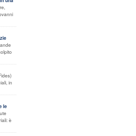
in una
re,
iovanni
zie
grande
olpito
Fides)
ali, in
e le
ute
ali: è