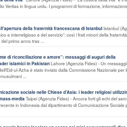
io Veritas in lingua urdu. I programmi di formazione, informazion
Istanbul (A
l'apertura della fraternità francescana di Istanbul
e interreligioso e del servizio”: così i frati minori della fraternità
del primo anno tras ...
nte di riconciliazione e amore”: messaggi di auguri della
Lahore (Agenzia Fides) - Un messaggi
ader islamici in Pakistan
dell'Eid-ul-Azha è stato inviato dalla Commissione Nazionale per i
 musulmani ...
cazione sociale nelle Chiese d’Asia: i leader religiosi utilizzi
Taipei (Agenzia Fides) - Ancora forti gli echi del sem
 i mass-media
 recente in Indonesia dal dipartimento di Comunicazione Sociale