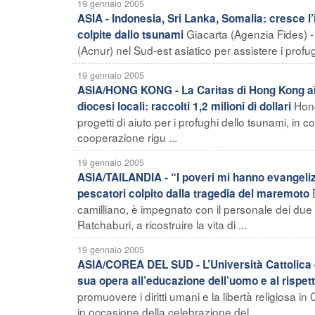
19 gennaio 2005
ASIA - Indonesia, Sri Lanka, Somalia: cresce l
Giacarta (Agenzia Fides) - 
colpite dallo tsunami
(Acnur) nel Sud-est asiatico per assistere i profu
19 gennaio 2005
ASIA/HONG KONG - La Caritas di Hong Kong aiu
Hong
diocesi locali: raccolti 1,2 milioni di dollari
progetti di aiuto per i profughi dello tsunami, in co
cooperazione rigu ...
19 gennaio 2005
ASIA/TAILANDIA - “I poveri mi hanno evangelizz
pescatori colpito dalla tragedia del maremoto
camilliano, è impegnato con il personale dei due o
Ratchaburi, a ricostruire la vita di ...
19 gennaio 2005
ASIA/COREA DEL SUD - L’Università Cattolica d
sua opera all’educazione dell’uomo e al rispett
promuovere i diritti umani e la libertà religiosa 
in occasione della celebrazione del ...