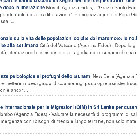
 parole hanno lasciato un segno nei miei sequestratori" dice 
Mosul (Agenzia Fides) - "Grazie Santo Pad
 dopo la liberazione
grande ruolo nella mia liberazione". È il ringraziamento a Papa G
sa, ...
onale sulla vita delle popolazioni colpite dal maremoto: le noti
Città del Vaticano (Agenzia Fides) - Dopo la 
lte alla settimana
tà internazionale, in risposta alla tragedia dello tsunami che ha c
New Delhi (Agenzia 
lenza psicologica ai profughi dello tsunami
le mettere in piedi gruppi di counselling, psicologi e assistenti soci
on è ancor ...
Internazionale per le Migrazioni (OIM) in Sri Lanka per curar
ombo (Agenzia Fides) - Valutare la necessità di programmi di sal
emergenza con i bisogni di medio e lungo termine, non solo materi