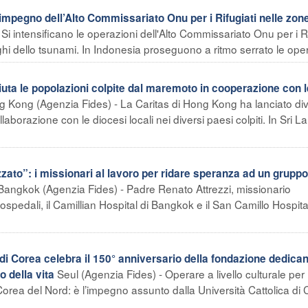
’impegno dell’Alto Commissariato Onu per i Rifugiati nelle zon
Si intensificano le operazioni dell'Alto Commissariato Onu per i Ri
ghi dello tsunami. In Indonesia proseguono a ritmo serrato le oper
ta le popolazioni colpite dal maremoto in cooperazione con l
 Kong (Agenzia Fides) - La Caritas di Hong Kong ha lanciato div
llaborazione con le diocesi locali nei diversi paesi colpiti. In Sri L
ato”: i missionari al lavoro per ridare speranza ad un gruppo
Bangkok (Agenzia Fides) - Padre Renato Attrezzi, missionario
spedali, il Camillian Hospital di Bangkok e il San Camillo Hospital
i Corea celebra il 150° anniversario della fondazione dedican
Seul (Agenzia Fides) - Operare a livello culturale per
o della vita
in Corea del Nord: è l’impegno assunto dalla Università Cattolica di