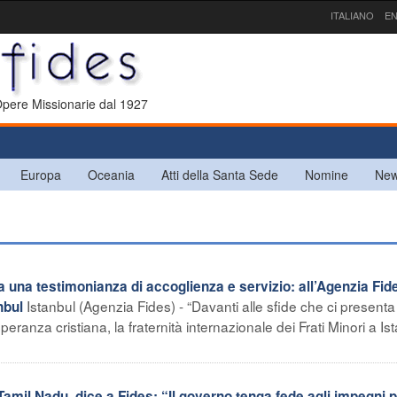
ITALIANO
EN
 Opere Missionarie dal 1927
Europa
Oceania
Atti della Santa Sede
Nomine
New
a una testimonianza di accoglienza e servizio: all’Agenzia Fid
Istanbul (Agenzia Fides) - “Davanti alle sfide che ci presenta 
nbul
eranza cristiana, la fraternità internazionale dei Frati Minori a Is
amil Nadu, dice a Fides: “Il governo tenga fede agli impegni p