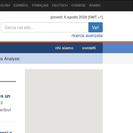
GLISH
ESPAÑOL
FRANÇAIS
DEUTSCH
CHINESE
ARABIC
giovedì, 6 agosto 2026 [GMT +1]
Vai!
ricerca avanzata
chi siamo
contatti
s Analysis
es un
il
tanbul
resi e