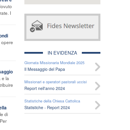
dovuto
ate. I
fondi
i opere
IN EVIDENZA
Giornata Missionaria Mondiale 2025
Il Messaggio del Papa
ssaggio
 e la
Missionari e operatori pastorali uccisi
ribuire
Report nell'anno 2024
Statistiche della Chiesa Cattolica
ella
Statistiche - Report 2024
e di
 Per