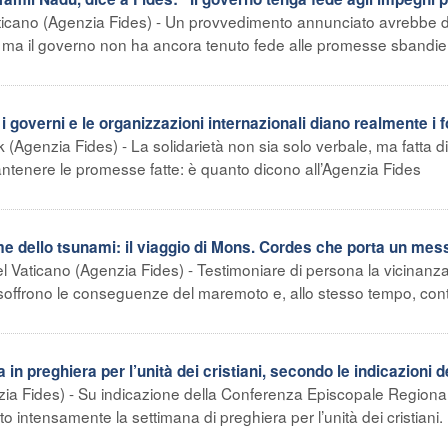
aticano (Agenzia Fides) - Un provvedimento annunciato avrebbe 
: ma il governo non ha ancora tenuto fede alle promesse sbandier
: i governi e le organizzazioni internazionali diano realmente i 
 (Agenzia Fides) - La solidarietà non sia solo verbale, ma fatta d
 mantenere le promesse fatte: è quanto dicono all’Agenzia Fides
time dello tsunami: il viaggio di Mons. Cordes che porta un me
el Vaticano (Agenzia Fides) - Testimoniare di persona la vicinanza
 soffrono le conseguenze del maremoto e, allo stesso tempo, cont
in preghiera per l’unità dei cristiani, secondo le indicazioni d
zia Fides) - Su indicazione della Conferenza Episcopale Regional
to intensamente la settimana di preghiera per l’unità dei cristiani.