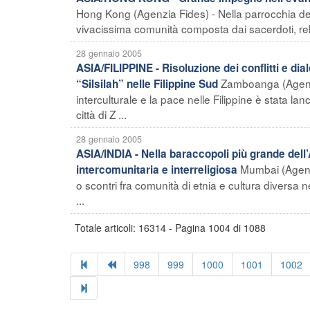
Hong Kong (Agenzia Fides) - Nella parrocchia del
vivacissima comunità composta dai sacerdoti, religio
28 gennaio 2005
ASIA/FILIPPINE - Risoluzione dei conflitti e dia
Zamboanga (Agenzi
“Silsilah” nelle Filippine Sud
interculturale e la pace nelle Filippine è stata lan
città di Z ...
28 gennaio 2005
ASIA/INDIA - Nella baraccopoli più grande dell
Mumbai (Agenzia
intercomunitaria e interreligiosa
o scontri fra comunità di etnia e cultura diversa 
...
Totale articoli: 16314 - Pagina 1004 di 1088
998
999
1000
1001
1002