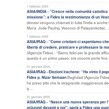
1 febbraio 2005
ASIA/INDIA - “Cresce nella comunità cattolica i
missione”: a Fides la testimonianza di un Ves
diocesi vengono chiamati in tutta l’India e anche
Mons. Jude Paulraj, Vescovo di Palayamkottai, ..
1 febbraio 2005
ASIA/IRAQ - “Come cristiani ci aspettiamo che la
libertà di credere, praticare e professare la no
(Agenzia Fides) - “Siamo felici per la grande aff
questo è un primo passo: ora occorre porre fine al
31 gennaio 2005
ASIA/IRAQ - Elezioni irachene: “Ha vinto il popo
Baghdad (Agenzia Fides).
Fides p. Nizar Semaan
ha preso atto che la stragrande maggioranza degl
g ...
31 gennaio 2005
ASIA/IRAQ - “Nasce una nuova speranza per l’I
orizzonti davanti a noi”: parla a Fides una su