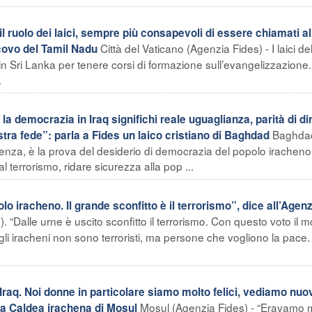
l ruolo dei laici, sempre più consapevoli di essere chiamati al
Città del Vaticano (Agenzia Fides) - I laici de
covo del Tamil Nadu
 in Sri Lanka per tenere corsi di formazione sull’evangelizzazione.
.
 democrazia in Iraq significhi reale uguaglianza, parità di diri
Baghda
stra fede”: parla a Fides un laico cristiano di Baghdad
luenza, è la prova del desiderio di democrazia del popolo irachen
 terrorismo, ridare sicurezza alla pop ...
lo iracheno. Il grande sconfitto è il terrorismo”, dice all’Agen
 “Dalle urne è uscito sconfitto il terrorismo. Con questo voto il 
i iracheni non sono terroristi, ma persone che vogliono la pace.
raq. Noi donne in particolare siamo molto felici, vediamo nuo
Mosul (Agenzia Fides) - “Eravamo 
ora Caldea irachena di Mosul