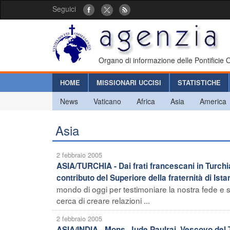
Seguici
Organo di informazione delle Pontificie
HOME
MISSIONARI UCCISI
STATISTICHE
News
Vaticano
Africa
Asia
America
Asia
2 febbraio 2005
ASIA/TURCHIA - Dai frati francescani in Turchi
contributo del Superiore della fraternità di Ista
mondo di oggi per testimoniare la nostra fede e sp
cerca di creare relazioni ...
2 febbraio 2005
ASIA/INDIA - Mons. Jude Paulraj, Vescovo del T