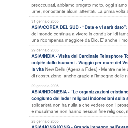
preoccupati, abbiamo pregato molto, oggi siamo mo
urne, nonostante alcuni attentati. La prima volta al
31 gennaio 2005
ASIA/COREA DEL SUD - “Date e vi sarà dato”:
del mondo continua a vivere in condizioni di fame 
una ricompensa maggiore da Dio. E’ anche il modo
29 gennaio 2005
ASIA/INDIA - Visita del Cardinale Telesphore T
colpite dallo tsunami - Viaggio per mare del Ve
New Delhi (Agenzia Fides) - Mentre nelle 
la vita
di ricostruzione, anche grazie all’impegno delle nu
29 gennaio 2005
ASIA/INDONESIA - “Le organizzazioni cristiane
congiunto dei leder religiosi indonesiani sull
solidarietà non ha nulla a che vedere con il prose
e musulmane non hanno nessun fine religioso, ma
28 gennaio 2005
ASIA/HONG KONG - Grande impegno nell’evangel