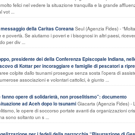
lto felici nel vedere la situazione tranquilla e la grande affluen
 vot ...
Seul (Agenzia Fides) - “Molt
 messaggio della Caritas Coreana
e povertà. Se aiutiamo i poveri e i bisognosi in altri paesi, ricev
 per div ...
oppo, presidente dei della Conferenza Episcopale Indiana, nel
scovo di Kottar per incoraggiare e famiglie di pescatori a ripr
aree colpite dallo tsunami prosegue senza sosta l’opera di assis
merose associazioni e volontari cattolici, è giunto ...
 fanno opere di solidarietà, non proselitismo”: documento
Giacarta (Agenzia Fides) - 
a situazione ad Aceh dopo lo tsunami
litismo, le opere di soccorso portate avanti da organizzazioni cri
 sono soltanto un s ...
izzazione per i fedeli della parrocchia “Risurrezione di Ge