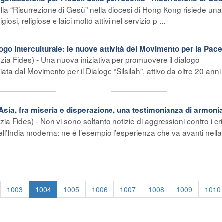
la “Risurrezione di Gesù” nella diocesi di Hong Kong risiede una
si, religiose e laici molto attivi nel servizio p ...
logo interculturale: le nuove attività del Movimento per la Pace
a Fides) - Una nuova iniziativa per promuovere il dialogo
ciata dal Movimento per il Dialogo “Silsilah”, attivo da oltre 20 anni
’Asia, fra miseria e disperazione, una testimonianza di armoni
 Fides) - Non vi sono soltanto notizie di aggressioni contro i cris
nell’India moderna: ne è l’esempio l’esperienza che va avanti nell
1003
1004
1005
1006
1007
1008
1009
1010