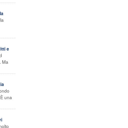
la
lla
tti e
d
o. Ma
zia
mondo
 È una
vi
molto