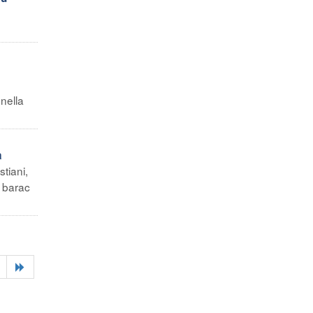
 nella
a
tiani,
a barac