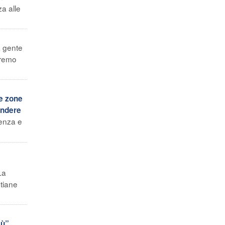
za alle
a gente
eremo
le zone
endere
tenza e
La
stiane
sù”